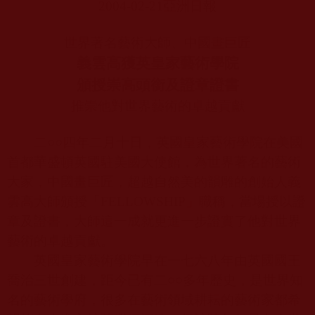
2004-02-21
亞洲日報
世界著名藝術大師、中國畫巨匠
義雲高獲英皇家藝術學院
頒授崇高頭銜及證章證書
推崇他對世界藝術的卓越貢獻
二○○四年二月十日，英國皇家藝術學院在美國
首都華盛頓英國駐美國大使館，為世界著名的藝術
大家，中國畫巨匠，超越自然美的韻雕的創始人義
雲高大師頒授「
FELLOWSHIP
」職稱，當場授以證
章及證書，大師這一成就更進一步證實了他對世界
藝術的卓越貢獻。
英國皇家藝術學院早在一七六八年由英國國王
喬治三世創建，距今已有二○○多年歷史，是世界知
名的藝術學府，很多在藝術領域耕耘的藝術家都希