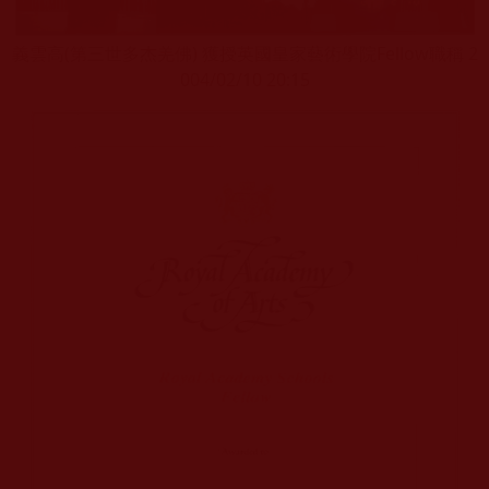
義雲高(第三世多杰羌佛) 獲授英國皇家藝術學院Fellow職稱 2
004/02/10 20:15