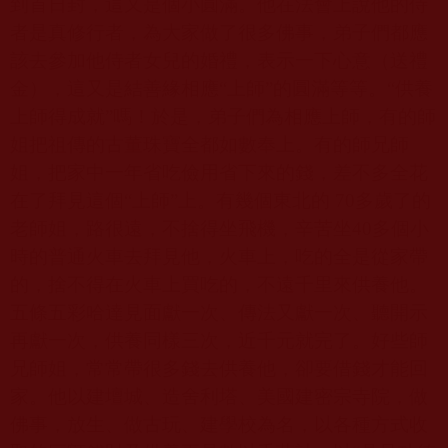
到首日封，這又是個小圓滿。他在法會上說他的侍
者是真修行者，為大家做了很多佛事，弟子們都應
該去參加他侍者女兒的婚禮，表示一下心意（送禮
金），這又是結善緣相應“上師”的圓滿等等。“供養
上師得成就”嗎！於是，弟子們為相應上師，有的師
姐把祖傳的古董珠寶全都如數奉上。有的師兄師
姐，把家中一年省吃儉用省下來的錢，差不多全花
在了拜見這個“上師”上。有幾個東北的
70
多歲了的
老師姐，路很遠，不捨得坐飛機，辛苦坐
40
多個小
時的普通火車去拜見他，火車上，吃的全是從家帶
的，捨不得在火車上買吃的，不遠千里來供養他。
五條五彩哈達見面獻一次、傳法又獻一次、聽開示
再獻一次，供養同樣三次，近千元就完了。好些師
兄師姐，常常帶很多錢去供養他，卻要借錢才能回
家。他以建壇城、造舍利塔、美國建密宗寺院，做
佛事，放生、做古玩、建學校為名，以各種方式收