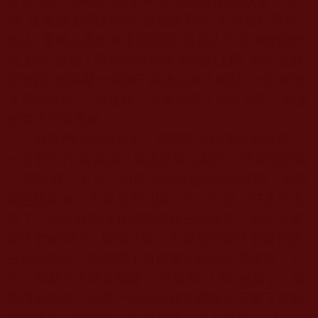
要在電話上為別人開示佛法
,
無疑的就是妖孽、邪
師
,
在電腦上同樣如此
,
是屬於邪師
,
不管是什麼樣
的人
,
電腦上為你做灌頂的話
,
這個人不是佛教的什
麼上師
,
這個人哪怕他曾經是佛教的上師
,
他也是妖
孽附體
,
如果哪一個弟子跟著這種人的話
,
一定會墮
入無間地獄。”就是他，不是把弟子引向光明，而是
把弟子帶向黑暗。
在我們請的法音中，恭聞第十四課法音之前，
一定要先討論
[
恭讀《成道必修定觀法》所產生的若
干問題
]
後，方可，如果不討論是不能恭聞的。當時
我也提出來，大家是否討論一下。可是，好多年過
去了，如今我還沒有恭聞過這三盤法音。他不注重
弟子們的聞法、辦聞法點，而是動員弟子們幫他賣
古玩開網店，操控弟子辦四書五經的私立學校。言
曰：幫助弟子增長福報 。只要與“上師”相應了，就
能得到福報。他把一位元師姐從網路上下載下來的