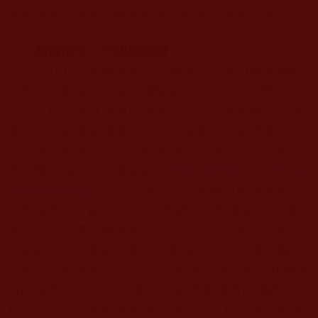
他所說的，無非是斷章取義控制弟子的邪法而已。
二、辱佛慢法，不掛聖德證
２００７年他為弟子們播放了金剛力蘇醒顫動
的視頻，取得了一星須彌輪的“三師七證”《聖德
證》，但自我拜師後的幾年中，從未看到他掛《聖
德證》。就連在香港的一次大法會上，主席臺上他
也沒掛《聖德證》，因此被調到了邊上的位子而心
裡不爽。在一位大德寫的《
不掛<
聖德證>
，抵毀羌
佛辦是邪師惡行
》一文中寫道：根據《解脫大手印
頂聖極密經》鐵定：“凡為聖德之師升座做一切佛
事，不掛證書是辱佛慢法之惡行。……無論是何宗
何派的上師，都必須遵守《解脫大手印》這一鐵定
法規，不可更改。”在法音《重要之寶，牽涉我們成
就的法音》中：“
H.H.
第三世多杰羌佛再次強調，凡
持《聖德證》的聖德必須向弟子們主動出示《聖德