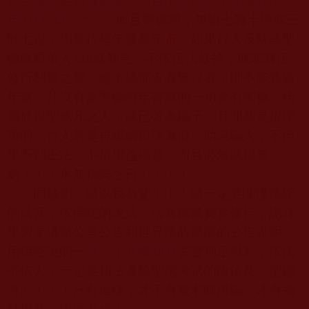
聯合國際世界佛教總部公告字第20150101
號(2015
年2
月12
日)
：“……而且聖德證，無論七師十證或三
師七證，均實行每年蓋章年審，如果行人反映該聖
德嚴重落入
128
條知見，不依正法修持，或非真正
修行利眾之輩，經本總部查實無誤者，則不能通過
年審，凡沒有蓋聖德證年審章的一切原有聖德，均
屬於退聖成凡之人，或已落為騙子，其罪業是很深
重的，行人若是再繼續跟隨鬼混，助惡騙人，不但
學不到正法，不得增益福慧，而且必然惡報無
窮！！！永無福樂之日！！！！”
同修們，請以我為鑒！！！請一定要聞懂佛陀
的法音，依佛陀的說法、法音踏踏實實修行，認真
學習羌佛辦公室公告和世界佛教總部的公告說明，
用佛陀說的
一百二十八條知見
去鑒別正與邪，依法
不依人，一定要如法查驗聖德考試的段位及《聖德
證》！！！只有這樣，才不會被邪師所騙，才會福