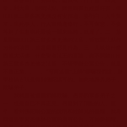
作，眾善奉行，去自私，斷我執，行十善、四無
量，利大眾，辦聞法點。雖然四書五經是好書，但
H.H.
第三世多杰羌佛沒有安排過。要明白，人生無
常，生死事大，行人當精進修行，不可懈怠，不要
等到了生老病死最後一關來臨時，就遲了。二、放
棄聞聽
H.H.
第三世多杰羌佛的法音，拆散聞法點作
另外的項目，這是嚴重邪見行為。三、凡執信什麽
西藏大活佛、什麽聖者法王的言論，而不聞聽
H.H.
第三世多杰羌佛之法音、不研學辦公室公告，就是
不務正業。……。”可而這個“上師”卻騙我們說，辦
學校搞古玩是得到佛陀認可的。如此地愚弄弟子，
欺騙弟子。
我就是被這個邪師欺騙、愚弄的眾多弟子之
一，也是自已不具正見、愚癡到了頂點的人。直
至，看到佛陀辦公室的說明和經師兄的提醒，我再
回頭去學習羌佛辦公室的所有公告，方如夢初醒。