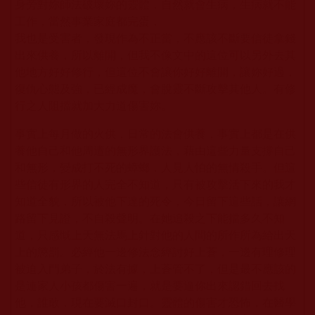
身旁對妳師法破壞妳的靈體，自然就會生病，生病就不能
工作，當然事業家庭都完蛋，
我也是受害者，發現作為不正當，不應該不斷要信徒拿錢
出來供養，所以離開，但我不像文中的這位可以另外去其
他地方好好修行，但這位不會讓你好好離開，讓妳好過，
復仇心態及強，已經成魔，會脫靈不斷攻擊其他人。有修
行之人阻擋就加大力道傷害妳。
事實上每月做的火供，日常的法會供養，事實上都是在供
養他自己和他周遭的無形界護法，藉由這些力量支撐自己
和無形，變成打不死的蟑螂，人見人怕的無情殺手。但這
些信徒有形界的人完全不知道，只有被攻擊活下來的我才
知道全貌，所以被他下達的死令，今日留下這些話，讓網
路留下見證，不自殺聲明。在她追殺之下能擋多久不知
道，只感慨上天無法馬上針對他的人間的所作所為給出天
上的懲罰。必經他一邊修法念經討好上蒼，一邊有理修理
被迫入門弟子，於法有據，上蒼管不了，但是最不應該的
是連家人小孩都傷害一遍，就是要逼你出來認錯回去找
他，誰敢，現在要滅口封口。靈體的傷害才恐怖，在醫學