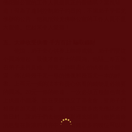
佛陀辦公室的工作人員是真正的聖德嗎？當然知
道！但為了達到控制弟子的目的，不讓弟子學習羌
佛辦的公告，他就抵毀羌佛辦公室的工作人員不是
大聖德。想起來令人髮指！
五、大肆收受供養 千方百計 騙取錢財
他說，弟子全心供養上師得成就。弟子們要從
小圓滿做起，最後才會有大的圓滿。他隔三差五地
召弟子去拜見他。拜見上師時盡心的供養是小圓
滿，傳法時幾千元一尊的佛像和幾百元一本的經
書、上百元一張的法本和盡心供養的錢物是必須要
的圓滿。
20
元一條的哈達，一次必須五種顏色齊全
上供是小圓滿。說在美國建立了基金會，要弟子們
相應參加又是小圓滿。南無第三世多杰羌佛紀念日
首日封，讓弟子們去他博客那裡去認捐（他把這條
消息發在新浪的博客中），出錢最多的幾位可以得