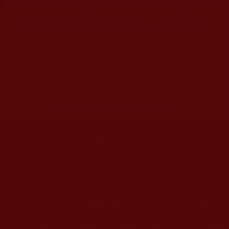
本站網站的型式、目錄的編排、圖文的呈現等一切資料與相
◆
關規劃，均為本站建置人員自我的意思，非南無第三世多
杰羌佛或第三世多杰羌佛辦公室等其他機構單位所指使派
令。
◆
本區大量訊息經過摘錄節取，故非完整內容，僅做為索引參
考之用，希冀作為引路石，導引恭聞完整的南無第三世多杰
羌佛的法音與辦公室公告，方為最正確圓滿的法義！
系統鑑師文：
鑑師，保護慧命！
您在這裡
首頁
»
佛教鑑師之道
»
騙子邪師事件啟示心得
»
前車之鑑
您在這裡
首頁
»
佛教鑑師之道
»
騙子邪師公案
您在這裡
首頁
»
理諦護法
»
抗擊陳恆寶生救眾生
»
前車之鑑
您在這裡
首頁
»
理諦護法
»
抗擊陳恆寶生救眾生
»
駁文全紀錄(未篩
您在這裡
首頁
»
佛教修行受用與知見
»
佛教行者修行知見
»
經歷騙