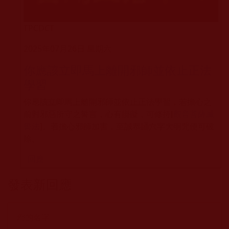
TPCDCT
2025年07月26日 星期六
你應該立即馬上離開邪師並依止正法
學習
你應該立即馬上離開邪師並依止正法學習，若擔心之
前對邪惡所守之誓言，心有掛礙，可修持[
觀音菩薩滅
誓法
]。若擔心邪師加害，至誠恭誦六字大明咒便可破
除。
回應
發表新回應