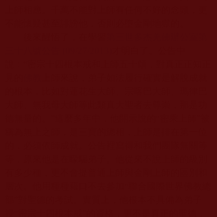
上師相應。千萬不能對上師有任何不好的念頭，更
不能懷疑甚至誹謗他，否則必墮金剛地獄的。
後來醒悟了，在學習
第三世
多杰羌
佛辦公室第
三十八號公告 (09/27/2013)
才明白了。公告中
說：“密宗十四根本戒和上師五十頌，對真正正知正
見的
佛教
上師來說，弟子如法履行確實是解脫成就
的根本，比如對蓮花生大師、宗喀巴大師、瑪律巴
大師、無我母大師等此類真大聖者去尊崇，那是功
德無量的。”這麼多年中，他開示說的“密乘上師”被
稱為無上之師，是三寶的總相，上師是排在第一位
的，必須依師成就。公告裡寫得和我們團隊無關等
等，原來他是在矇騙弟子。他從來不說上師的級別
有多少種，更不會提普通上師與金剛上師的區別和
層次。他用種種藉口不去參加“聯合國際世界佛教總
部”對聖德的考試。實質上，他根本不具備為弟子
授“密宗十四根本戒”的資格，更不是真正的聖德，