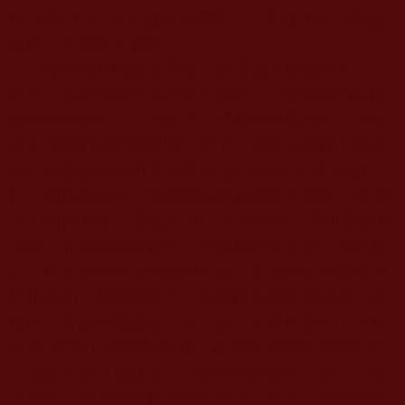
想“金剛上師”從小就跟著佛陀了，是真正的大聖德
再來，怎麼會出錯呢？
我們沒有機會去美國，很多資訊被他封閉了。
後來，有幾位同門弟子能去美國了，他怕他們去後
會有不同的想法，就讓弟子們看他在藏地各大寺廟
被大活佛們認證的視頻，想了一個辦法開起了為各
地大多數的骨幹弟子傳授“密宗十四根本戒”的緣
起，包括我在內，告誡我以後必須每天學習一遍“密
宗十四根本戒”。熟記心中，不得有犯，否則墮金剛
地獄。在授戒的過程中，更讓我受寵若驚，他對我
說：現在給你灌頂的這個法器，是給很多菩薩灌頂
時用過的。我當時驚了：他給很多菩薩灌過頂！這
樣的大菩薩給我授戒，我今世一定要相應啊！而我
被授“密宗十四根本戒”後，從而更加地堅信他就是
一個真正的大成就者，一個合格的金剛上師，一個
大菩薩。而上師是我成就的根本，必須三業與金剛