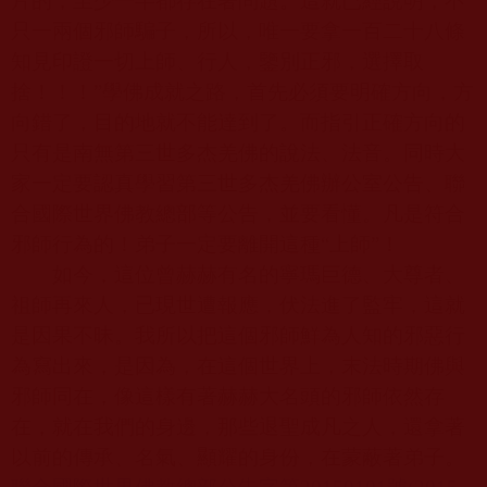
片的，至少一半都存在著問題。這就已經說明，不
只一兩個邪師騙子，所以，唯一要拿一百二十八條
知見印證一切上師、行人，鑒別正邪，選擇取
捨！！！”學佛成就之路，首先必須要明確方向，方
向錯了，目的地就不能達到了。而指引正確方向的
只有是南無第三世多杰羌佛的說法、法音。同時大
家一定要認真學習第三世多杰羌佛辦公室公告、聯
合國際世界佛教總部等公告，並要看懂。凡是符合
邪師行為的！弟子一定要離開這種“上師”！
如今，這位曾赫赫有名的寧瑪巨德、大尊者、
祖師再來人，已現世遭報應，伏法進了監牢，這就
是因果不昧。我所以把這個邪師鮮為人知的邪惡行
為寫出來，是因為，在這個世界上，末法時期佛與
邪師同在，像這樣有著赫赫大名頭的邪師依然存
在，就在我們的身邊，那些退聖成凡之人，還拿著
以前的傳承、名氣、顯耀的身份，在蒙蔽著弟子。