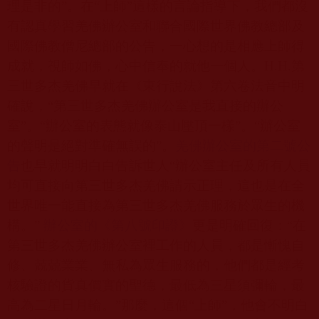
理是非的”。在“上師”這樣的言論指導下，我們都沒
有認真學習羌佛辦公室和聯合國際世界佛教總部及
國際佛教僧尼總部的公告，一心想的是相應上師得
成就，視師如佛，心中信奉的就他一個人。
H.H.
第
三世多杰羌佛早就在《東行說法》第六卷法音中明
確說，“第三世多杰羌佛辦公室是我直接的辦公
室”。“辦公室的表態就像泰山壓頂一樣”。“辦公室
的聲明是絕對準確無誤的”。
羌佛辦公室的第二號公
告
也早就明明白白告訴世人“辦公室主任及所有人員
均可直接向第三世多杰羌佛請示正理，這也是在全
世界唯一能直接為第三世多杰羌佛服務於眾生的機
構。”
辦公室的《第八號印證》
更是明確回復：“在
第三世多杰羌佛辦公室裡工作的人員，都是慚愧自
修、兢兢業業、無私為眾生服務的，他們都是經考
核驗證的貨真價實的聖德，最低為三星須彌輪，最
高為二星日月輪。”那麼，這個“上師”，他會不明白