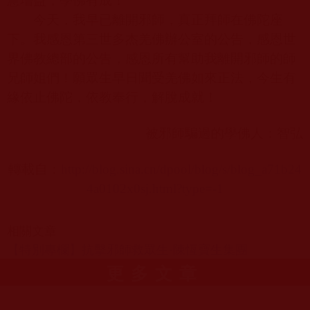
慧增益，學佛有成！
今天，我早已離開邪師，真正拜師在佛陀座
下。我感恩第三世多杰羌佛辦公室的公告，感恩世
界佛教總部的公告，感恩所有幫助我離開邪師的師
兄師姐們！願眾生早日聞受羌佛如來正法，今生有
緣依止佛陀，依教奉行，解脫成就！
被邪師騙過的學佛人：智弘
轉載自：
http://blog.sina.cn/dpool/blog/s/blog_a71b24
4a0102x0sj.html?type=-1
相關文章
【特別專欄】抗擊邪師救眾生-陳恆寶生集團
更多文章