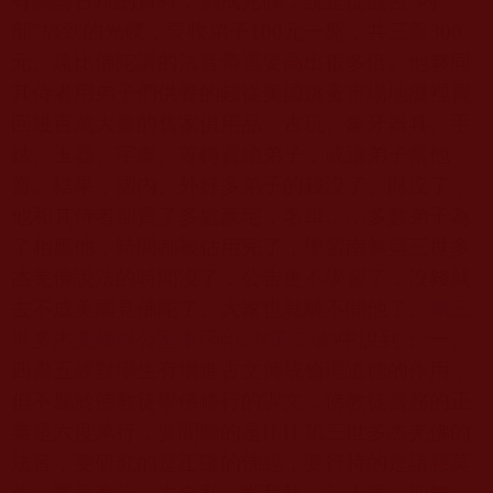
有關講古玩的資料，刻成光碟，說是從故宮“內
部”搞到的光碟，要收弟子
100
元一盤，共三盤
300
元。遠比佛陀講的法音帶還要高出很多倍。他夥同
其侍者用弟子們供養的錢從美國跳蚤市場地攤裡買
回幾百萬大量的舊家俱用品、古玩、象牙器具、手
錶、玉器、字畫、等轉賣給弟子，或讓弟子幫他
賣。結果，國內、外好多弟子的錢沒了、財沒了，
他和其侍者卻買了多處豪宅，名車……多數弟子為
了相應他，時間都被佔用完了，學習南無第三世多
杰羌佛說法的時間沒了，公告更不學習了，沒錢就
去不成美國見佛陀了。大家也就離不開他了。
第三
世
多杰羌
佛辦公室來函印證(
第二號)
中說到：“一、
四書五經對學生有增進古文傳統倫理道德的作用，
但不屬於佛教徒學佛修行的課文，佛教徒當務的正
業是六度萬行，要聞聽的是
H.H.
第三世多杰羌佛的
法音，要研究的是正確的佛經，要行持的是諸惡莫