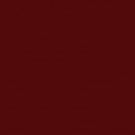
蓮花、點燈、藥供、薈供等等，能叫信徒拿出錢來的供養
名目，通通不放過，現在發展金庫，要信徒在50元硬幣蓋
上手印，一個金庫136枚，要妳一次做108個金庫，這樣才
有力量，過去要信徒設在你家，感覺很光榮，但沒有辦法
收到後續的管理費，現在搞公庫，把金庫安置於道場或自
己名下大樓，要信徒一年繳4000元一個金庫費用，如果一
層安置5000個，等同一年可以輕輕鬆鬆入帳2000萬台
幣。還不斷擴大公庫增加吸收量，跟隨住在山上的信徒叫
護法，每天透過視頻洗腦要人做功德，最便宜1000元起
跳，最貴要數十萬起跳，這些護法都可抽成成為薪水。
很多人信到錢捐出來，不工作去山上傻傻當志工，變成廉
價勞力，還要叫親友來供養，不供養就好像家庭會出狀
況，反而常常入不敷出的才是真的出狀況。
最厲害的是，不會叫妳拜師當弟子，但會誘惑妳去佛堂裡
面對天發大願，發願的誓詞中就要妳皈依上師，就莫名其
妙成為無形界認定的弟子，只要脫離，就會有法術能力對
妳懲戒，許多人去過不去之後，身體事業都走下坡，以為
沒有神眷顧，事實上，這位上師有妳八字地址，直接到妳