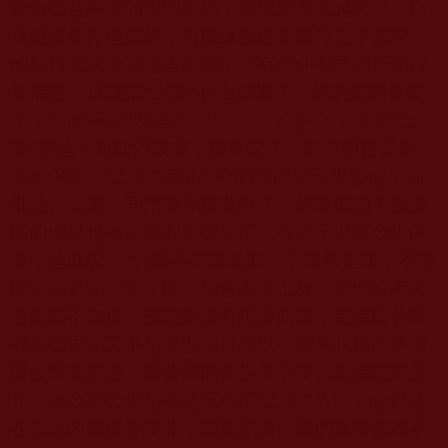
位做公益事業的同門師兄，名氣逐漸大起來了，自
身經濟條件也挺好，有機緣去過美國拜見了佛陀，
他動員大家辦簽證去美國，並有條件引見弟子們拜
見佛陀。這就讓“上師”心生戒備了：你的翅膀長硬
了，開始不聽我的話了！。。。沒多久，這個“上
師”帶他一起飲酒破戒，被發現了。為了明哲保身，
棄車保帥，“上師”指示所有的同門弟子揭發他，痛
批他。結果，同門師兄被批臭了，好幾個弟子去美
國的機緣也被這個邪師破壞了。有弟子提到公告的
事，他就說：“大家不要聽是非，不要傳是非，不要
聽背師者的言論，聽了就會黑業上身。你們沒有去
過美國不知道，佛陀身邊有很多妖魔，羌佛辦公室
裡寫公告的又不是大聖德（所以，後來我寫郵件給
辦公室去求證：辦公室的文告是不是代表佛陀的意
見。辦公室公告是不是冤枉了“上師”？），他們是
在
佛教
內部搬弄是非，製造矛盾；我們真學佛者不