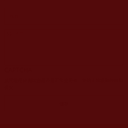
CAPTCHA
該問題用於測試您是否是正常使用者，並防止垃圾郵件自動
提交。