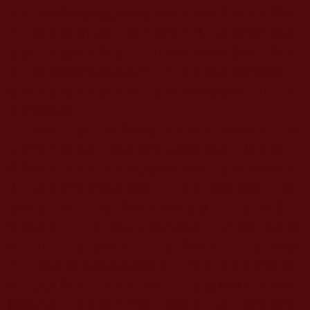
派大活佛對他的認證和祖師再來的光環深深地震撼
了：眾生的依怙啊！除了佛陀之外，在漢地他就是
最最了不起的大聖者了。我感到萬分的慶倖！學完
後，我就默默地告誡自已：今生有如此好的因緣，
能遇上這樣偉大的上師，是何等的福報啊，我一定
要視師如佛。
此後，這位“寧瑪巨德”時常對弟子們開示：“密
宗非常注重傳承，我是被密宗的寧瑪派、格魯派、
噶舉派等法王和大活佛認證的活佛，是真正的再來
人；弟子們要想解脫成就，一定要“依師成就”，要
做到這三項：一是“讚美上師得成就”、二是“供養上
師得成就”、三是“依止上師得成就”。必須對上師做
到三力，一是“相應力”、二是“誓願力”、三是“功德
力”。越相應上師成就就越大”。他要求弟子們皈依
他，認真學習〈上師五十頌〉，並嚴格執行裡面的
相關內容。凡是寫了拜師〈誓願文〉的，都要發誓