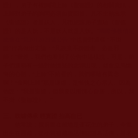
證》，弟子有權詢問上師《聖德證》的相關資訊，
上師對弟子的詢問必須如實回答。凡不主動出示
《聖德證》者是妖人，凡拒絕讓弟子查驗《聖德
證》的是人妖，不是妖人就是人妖。”
國際佛教僧尼
總會在“第2012029
號公告”
中也曾對這樣 “不掛
證”行為做出定論：“凡故意不掛證者，必是邪
師！”雖然，我們也看到了公告中這樣說，可是，弟
子們連稍有一絲對他懷疑的念頭出現，就會立馬懺
悔的心態，“上師”不給看的，我們哪敢有異念
啊！“金剛上師”那是謙虛，是慚愧之心示人。因為
他說：“我是聖德，但我要以慚愧心自居，所以，我
不掛《聖德證》。”
三、吹噓傳承 輕實證 抬高自已
他常說：我前世在藏地是蓮花生的弟子，今世
出生在西藏，從小就被藏地活佛認證為活佛，是名