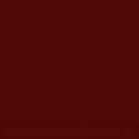
移至主內容
首頁
佛教文告通知 (370)
第三世多杰羌佛簡介與相關資訊 (423)
佛菩薩尊者高僧大德們 (421)
佛教各單位資訊與法會活動 (417)
佛教經藏法義論著 (776)
佛教法會聖蹟證量 (149)
佛教鑑師之道 (292)
佛教聞法點 (792)
佛教修行受用與知見 (3823)
菩提行德 (494)
理諦護法 (726)
文學藝術工巧 (691)
娑婆有溫情 (107)
科學眼 (110)
線上學院 (11)