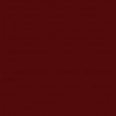
取的巨額錢財及供養更是數以千萬計，以“具足功德
力”“相應上師”為名，讓弟子買他壇城的佛教用品，
讓弟子為他湊幾十萬元的錢買古董，更是隨口而
出，看這個弟子能否經得起“上師”明行、暗行的考
驗，如果不照辦，那就是考驗沒過關。有的師兄姐
被考驗的傾家蕩產，幾百萬的錢就被買古董騙完
了，大春節都回不了家，個別弟子以跳樓要脅想要
回被騙的錢都不能如願。太悲慘了！這就是跟邪師
的結果。
六、網路皈依收弟子 ，不注重聞法 ，帶弟子開網店
辦學校
他侮辱佛法、輕慢佛法、踐踏佛法，通過網路
給遠在全國各地不知根底的男女作皈依，收為佛弟
子。南無第三世多杰羌佛在《皈依、加持、灌頂是
勝聖不可侮辱的》法音中開示 “……記住我的話
,
只