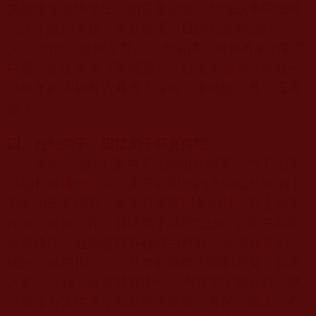
無疑慮地修學佛法，如若是聖者，就應該爭取獲得
七師十證的考核，拿到證書，目的在於利益行
人。”而他，自稱是尊者、大活佛、祖師再來的甯瑪
巨德，卻從未掛《聖德證》，也從未讓弟子檢驗一
下每年的聖驗有否通過？這個《聖德證》是否還有
效？
四、控制弟子，阻擋弟子拜見佛陀
這位“上師”不讓弟子之間相互聯繫，弟子之間
不能私留通信方式，更不能與別的上師或是別的上
師的弟子有聯繫，如果有這種現象的就是對上師不
相應，會被呵斥。普通弟子請求“上師”引見去美國
拜見佛陀，他總會找各種理由推脫，說很難見到，
或說：佛陀很忙，全世界的高僧大德都想見，很多
人都見不到，你要好好學佛，學好了定能見到。總
之你沒有大供養，他是不會幫你引見的。後來，有