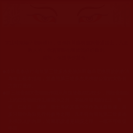
末法時期騙子邪師橫行，從佛陀菩薩稱號到普通居士，凡是
教人的，你若要跟他學就須好好鑑別。
鑑師，保護學佛慧命！
◆
本站遵奉依行南無第三世多杰羌佛與釋迦牟尼佛所說的教法
為無上根本指南，並遵照第三世多杰羌佛辦公室的文告努
力實行運作。
◆
除三段金釦大聖德能作開示所說法義錯誤較少，四段金釦以
上的巨聖德能作正確開示之外，本站所發布的法王、尊
者、仁波且、法師、居士等的文章均不作為法義依據，最
多只能作為知見行持參考之用，凡不符合南無第三世多杰
羌佛說法的內容，皆屬邪說邊見錯誤之理，一概不可依從
學習。