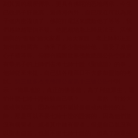
副其實的藏密傳承，更具有佛陀的悉地傳承，今生
已收弟子好幾萬，遍佈海內外，自已現在可以為弟
子做內密灌頂了，佛陀打電話來讚歎他了等等，我
們越聽越堅信不疑。他把藏地老上師及法王、活佛
贈與的“聖物”給大家看，給大家說，老上師和法王
如何如何厲害，傳承了多少聖物給他，還受了藏密
心子禮等等。但聯合國際世界佛教總部公告中讓所
有帶弟子的上師們去考七師十證《聖德證》的事，
他卻從來未提，自已找各種藉口不去參加聖德的考
試。
第三世
多杰羌
佛辦公室第十三號公告
中明
示：“簡單地說，真正的佛菩薩，為了利益眾生，還
怕什麼七師十證檢驗自己嗎？……，當然，對於大
德或善知識，因為他們不屬於勝義或內密性的上
師，那是可以不要七師十證的證書的，因為他們並
沒有稱聖者。或者其中雖有聖者，但是自己並沒有
以聖者自居，也是不要七師十證的。但為了讓眾生