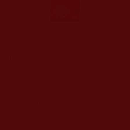
南無第三世多杰
羌佛工巧明之展
顯-《壁掛》神韻
回應
受害者 (未驗證)
2025年07月25日 星期五
另一邪師-吉拉達摩金剛上師
中華身心靈能量協會(邪會)，主持人李連將，自封吉拉達
摩金剛上師，未曾得到認證，重點是20年前得到神通後，
現在不為人知的一面，表面叫信徒大禮拜讀經做法事，但
會不斷洗腦信徒做供養，舉凡煙供，施食，財寶金紙、紙