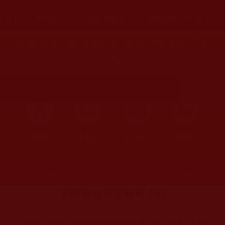
您在這裡
首頁
»
理諦護法
»
邪惡集團擾正法
»
陳恆寶生殘害眾生
受害者紀實-邪師是如何控制弟子的
(智弘)
首頁
圖片區
影視區
檔案區
發文時間：2017年06月04日 星期日
瀏覽次數：1247
邪師是如何控制弟子的
說起邪師，很多人想到的是出沒社會各階層、