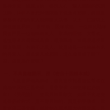
裝神弄鬼、施展法術、蠱惑人心、騙人錢財的所謂
法師，往往不會想到佛陀座下也會有邪師，而且是
赫赫有名的再來人祖師級大活佛、法王、仁波切上
師也會是邪師。 多年前，因緣成熟，一位師兄助緣
我去拜見一位祖師再來人、寧瑪的巨德、大尊者。
這位尊者名震雪域高原，藏漢兩地，曾展現過現量
擇決聖境，有弟子上萬人。就是這樣一位赫赫有名
的再來人，退道返凡成邪師，現在淪落成了階下
囚。這是為什麼呢？
一、不具資格開示、授《密宗十四根本戒》
凡是要拜他為師者，首先要求觀看這位尊者在
藏地坐床的三盤光碟，還要學習《師徒緣起必讀
章》《受用論》，並寫拜師誓願文，如果不先走完
這些必經程式，是不得拜師的。我是初學佛者，當
看完這三張光碟，就被他在藏地幾大寺廟坐床，各