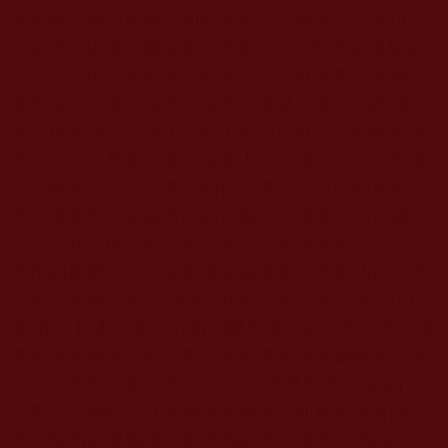
終生皈依效忠於他，如有違者，必墮地獄。所以，
自從拜師以後，我從來不敢對“上師”有半絲懷疑的
念頭，冒出一絲於他不好的念頭，就會馬上懺悔，
唯恐背師犯戒今生下地獄不得成就。聽了他的開示
後，很多弟子們為了讚歎上師得成就，就開始尊稱
他：上師→尊者上師→金剛上師→佛陀上師（他逐
一欣然接受了）。弟子們都想盡千方百計的親近
他、讚美他，竭盡所能的供養他（供養上師得成
就）。凡是他說的任何一句話，都視為聖旨，不折
不扣的相應執行，認為這是做佛事，積累功德。弟
子們在他的一次次“開示”中被完全洗腦。“視師如
佛”後，根本不會去分析判斷羌佛辦的公告、聯合國
際世界佛教總部的公告及國際佛教僧尼總會的公告
內容。他告訴弟子們：“公告不是佛陀親 自寫的，
公告裡說的都是其他團隊的事情，和我們沒有關
係，我們是佛屬派，是羌佛的悉地傳承。”我就