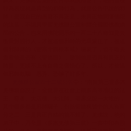
原來，羌佛辦公室的公告早就說清楚了，他的這種
行為表現就是典型的邪師行為，就是公告中說的邪
師！是我自已的愚癡不具正見，未真正地聞懂佛陀
的法音，不認真學習羌佛辦公室和聯合國際佛教總
部的公告，也未用佛陀開示的一百二十八條知見去
衡量對照行人，才被這個邪師的光環蒙住了，被這
個邪師傳的《密宗十四根本戒》嚇蒙了，也不敢去
查看他是否有《聖德證》，鑒別他是否具有真正的
師資，更談不上有自救之覺悟心了。所以，才被這
個邪師欺騙、愚弄、恐嚇了好多年。
羌佛辦公室四十二號公告
中：“南無第三世多杰
羌佛親自說了：全世界在社會上很多高等地位的法
王、尊者、大活佛、大法師、著書立說一大堆的，
其中很多都是邪師騙子，包括聖德稱號中的人有百
分之二、三是真正合格的就不錯了。羌佛說，祂的
弟子中，乃至是《多杰羌佛第三世》一書中印有照