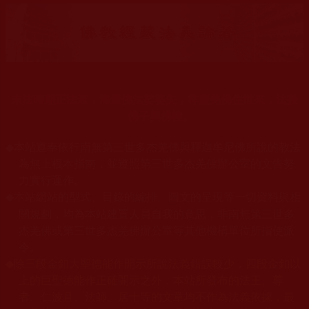
末法時期正法衰，海量佛法娑婆失，祥慶羌佛住世來，法授
佛子興佛幢。
◆
本站遵奉依行南無第三世多杰羌佛與釋迦牟尼佛所說的教法
為無上根本指南，並遵照第三世多杰羌佛辦公室的文告努
力實行運作。
本站網站的型式、目錄的編排、圖文的呈現等一切資料與相
◆
關規劃，均為本站建置人員自我的意思，非南無第三世多
杰羌佛或第三世多杰羌佛辦公室等其他機構單位所指使派
令。
◆
除三段金釦大聖德能作開示所說法義錯誤較少，四段金釦以
上的巨聖德能作正確開示之外，本站所發布的法王、尊
者、仁波且、法師、居士等的文章均不作為法義依據，最