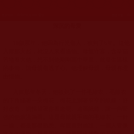
發文時間：2019年01月08日 星期二
瀏覽次數：203
深沉的母愛
18
歲那年，他因為行兇傷人，被判了
6
年。從他
入獄那天起，就沒人來看過他。母親守寡，含辛茹
苦地養大他，想不到他剛剛高中畢業，就發生這樣
的事情，讓母親傷透了心。他理解母親，母親有理
由恨他。
入獄那年冬天，他收到了一件毛線衣，毛線衣
的下角繡著一朵梅花，梅花上別著窄窄的紙條：好
好改造，媽指望著你養老呢。這張紙條，讓一向堅
強的他淚流滿面。這是母親親手織的毛線衣，一針
一線，都是那麼熟悉。母親曾對他說，一個人要像
寒冬的臘梅，越是困苦，越要開出嬌豔的花朵來。