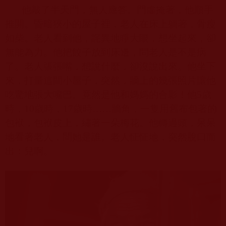
他敲了半天門，無人應答。門虛掩著，他順手
推開。昏暗狹小的屋子裡，老人在床上躺著，骨瘦
如柴。老人看到他，詫異地睜大眼，想坐起來，卻
無能為力。他把餃子放到床邊，問老人是不是病
了。老人張張嘴，想說什麼，卻沒說出來。他坐下
來，打量這間小屋子，突然，牆上的幾張照片讓他
吃驚地張大嘴巴。竟然是他和媽媽的合影！他
5
歲
時，
10
歲時，
17
歲時……牆角，一隻用舊布包著的
包袱，包袱皮上，繡著一朵梅花。他轉過頭，呆呆
地看著老人，問她是誰。老人怔怔地，突然脫口而
出：兒啊。