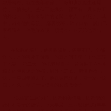
鄰居轉寄。就在去年春節，工廠加班加點生產爆
竹，不慎失火。整個工廠爆炸，裡面有十幾個做工
的外地人，還有來幫忙的老闆全家人，都死了。其
中，就有他的母親。 鄰居說著，歎了口氣，說自己
家裡還有一件毛線衣呢，預備今年冬天給他寄出
去。
在母親的墳前，他捶胸頓足，痛哭不已。全都
怪他，是他害死了母親，他真是個不孝子！他真該
下地獄！ 第二天，他把老屋賣掉，背著裝了六件毛
線衣的包裹遠走他鄉，到外地闖蕩。 時間過得很
快，一晃四年過去了。他在城市立足，開一家小飯
館，不久，娶了一個樸實的女孩做妻子。
小飯館的生意很好，因為物美價廉，因為他的
謙和和妻子的熱情。每天早晨，三四點鐘他就早早