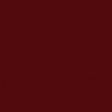
倖活下來，卻毀了容，瘸了腿。看看自己的模樣，
想想兒子進過監獄，家裡又窮，以後他一定連媳婦
都娶不上。為了不拖累他，她想出了這個主意，說
自己去世，讓他遠走他鄉，在異地生根，娶妻生
子。
得知他離開了家鄉，她回到村子。輾轉打聽，
才知道他來到了這個城市。她以撿破爛為生，尋找
他四年，終於在這家小飯館裡找到他。她欣喜若
狂，看著兒子忙碌，她又感到心痛。為了每天見到
兒子，幫他減輕負擔，她開始替他買菜，一買就是
兩年。可現在，她的腿腳不利索，下不了床了，所
以，再不能為他送菜。
他眼眶裡含著熱淚，沒等母親說完，背起母親
拎起包袱就走。