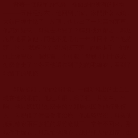
背著一個簡單的包裹，裡面是他所有的財物
———五件毛線衣，他回到了家。家門掛著大鎖，
大鎖已經生銹了。屋頂，也長出了一尺高的茅草。
他感到疑惑，母親去哪兒了？轉身找到鄰居，鄰居
詫異地看著他，問他不是還有一年才回來嗎？他搖
頭，問：“我媽呢？”鄰居低下頭，說她走了。他的
頭上像響起一個炸雷，不可能！母親才四十多歲，
怎麼會走了？冬天他還收到了她的毛線衣，看到了
她留下的紙條。
鄰居搖頭，帶他到祖墳。一個新堆出的土丘出
現在他的眼前。他紅著眼，腦子裡一片空白。半
晌，他問媽媽是怎麼走的？鄰居說因為他行兇傷
人，母親借了債替傷者治療。他進監獄後，母親便
搬到離家兩百多裡的爆竹廠做工，常年不回來。那
幾件毛線衣，母親怕他擔心，總是托人帶回家，由