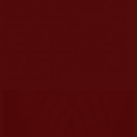
起來去採購，直到天亮才把所需要的蔬菜、鮮肉拉
回家。沒有雇人手，兩個人忙得像陀螺。常常，因
為缺乏睡眠，他的眼睛紅紅的。 不久，一個推著三
輪車的老人來到他門前。她駝背，走路一跛一跛
的，用手比劃著，想為他提供蔬菜和鮮肉，絕對新
鮮，價格還便宜。老人是個啞巴，臉上滿是灰塵，
額角和眼邊的幾塊疤痕讓她看上去面目醜陋。妻子
不同意，老人的樣子，看上去實在不舒服。可他卻
不顧妻子的反對，答應下來。不知怎的，眼前的老
人讓他突然想起了母親。