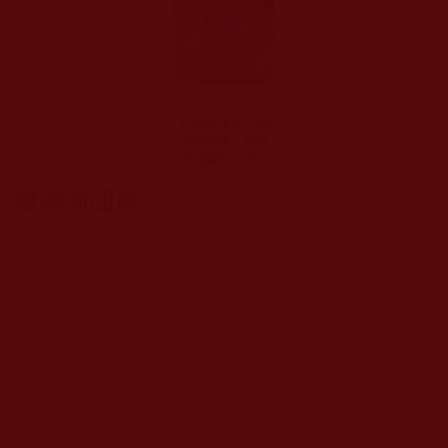
有情決定死，無
情決定滅，你真
的感觸到了嗎？
(夢之瞳)
發表新回應