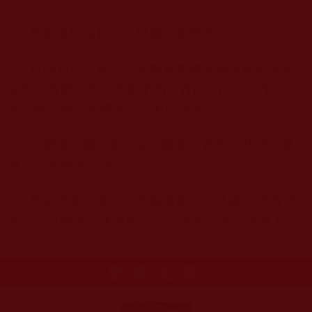
他呆呆地抬起頭，母親，居然患了骨癌？
打開那個包袱，裡面整整齊齊地疊著嶄新的毛
線衣，有嬰兒的，有妻子的，有自己的，一件又一
件，每一件上都繡著一朵鮮紅的梅花。
包袱最下麵，是一張診斷書：骨癌。時間，是
他入獄後的第二年。
他的手顫抖著，心裡像插剜一剜地痛 百善孝為
先！父母的愛是永遠的！子女的孝也應該永遠！
更多文章