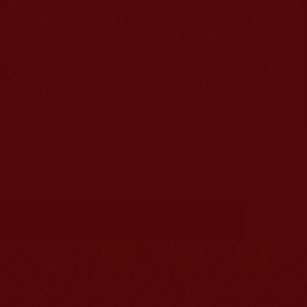
本站網站的型式、目錄的編排、圖文的呈現等一切資料與相
◆
關規劃，均為本站建置人員自我的意思，非南無第三世多
杰羌佛或第三世多杰羌佛辦公室等其他機構單位所指使派
令。
本區大量視頻文章非從佛教機構發行，視頻文章內之人事物
◆
難以考究真偽始末，轉載立意為讓行人對比己他，薰陶善
行，從善如流，最終應以佛陀行持為最高依傍對象。
您在這裡
首頁
»
娑婆有溫情
»
孝順
深沉的母愛
首頁
圖片區
影視區
檔案區