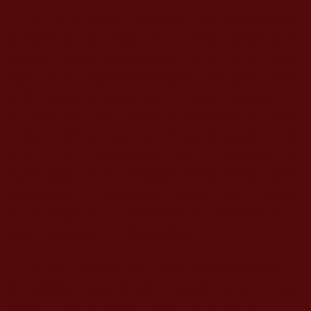
他一直背著母親，他不知道，自己的家離母親
的住處竟如此近。他走了沒二十分鐘，就將母親背
回家裡。母親在他的新居裡住了三天。三天，她對
他說了很多。她說他入獄那會兒，她差點兒去見他
父親。可想想兒子還沒出獄，不能走，就又留了下
來！他出了獄，她又想著兒子還沒成家立業，還是
不能走；看到兒子成了家，又想著還沒見孫子，就
又留了下來……她說這些時，臉上一直帶著笑。他
也跟母親說了許多，但他始終沒有告訴母親，當年
他之所以砍人，是因為有人污辱她，用最下流的語
言。在這個世界上，怎樣罵他打他，他都能忍受，
但絕不能忍受有人污辱他的母親。
三天后，她安然去世。醫生看著悲慟欲絕的
他，輕聲說，“她的骨癌看上去得有十多年了。能活
到現在，幾乎是個奇跡。所以，你不用太傷心了。”