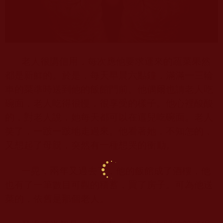
老人很講信用，每次應他要求運來的蔬菜果然
都是新鮮的。於是，每天早晨六點鐘，滿滿一三輪
車的菜準時送到他的飯館門前。他偶爾也請老人吃
碗面，老人吃得很慢，很享受的樣子。他心裡酸酸
的，對老人說，她每天都可以在這兒吃碗面。老人
笑了，一跛一跛地走過來。他看著她，不知怎的，
又想起了母親，突然有一種想哭的衝動。
一晃，兩年又過去了，他的飯館成了酒樓，他
也有了一筆數目可觀的積蓄，買了房子。可為他送
菜的，依舊是那個老人。