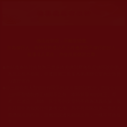
佛法在世間，不離世間覺。
身為修行人，有時行持還比不上外邊那些不修行的好人，
就連非人眾生，亦有良善慈悲之舉。
◆
本站遵奉依行南無第三世多杰羌佛與釋迦牟尼佛所說的教法
為無上根本指南，並遵照第三世多杰羌佛辦公室的文告努
力實行運作。
◆
除三段金釦大聖德能作開示所說法義錯誤較少，四段金釦以
上的巨聖德能作正確開示之外，本站所發布的法王、尊
者、仁波且、法師、居士等的文章均不作為法義依據，最
多只能作為知見行持參考之用，凡不符合南無第三世多杰
羌佛說法的內容，皆屬邪說邊見錯誤之理，一概不可依從
學習。