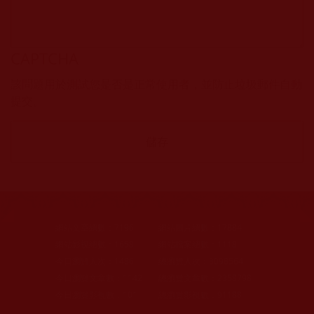
CAPTCHA
該問題用於測試您是否是正常使用者，並防止垃圾郵件自動
提交。
網站文章總數：
7196
網站圖片總數：
17884
網站影視總數：
1658
網站檔案總數：
1118
今日瀏覽人次：
1486
總瀏覽人次：
3098564
今日瀏覽文章數：
1142
總瀏覽文章數：
2358798
今日瀏覽影視數：
101
總瀏覽影視數：
91188