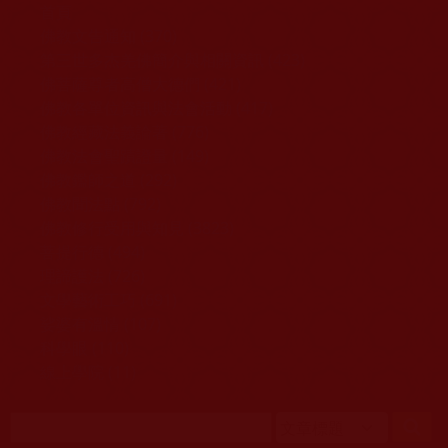
移至主內容
首頁
佛教文告通知 (370)
第三世多杰羌佛簡介與相關資訊 (423)
佛菩薩尊者高僧大德們 (421)
佛教各單位資訊與法會活動 (417)
佛教經藏法義論著 (776)
佛教法會聖蹟證量 (149)
佛教鑑師之道 (292)
佛教聞法點 (792)
佛教修行受用與知見 (3823)
菩提行德 (494)
理諦護法 (726)
文學藝術工巧 (691)
娑婆有溫情 (107)
科學眼 (110)
線上學院 (11)