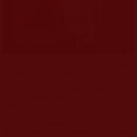
他徹底驚呆了！眼前的老人，不是啞巴？為他
送了兩年菜的老人，是他的母親？
那沙啞的聲音分明如此熟悉，不是他母親又能
是誰？他呆愣愣地，突然上前，一把抱住母親，號
啕痛哭，母子倆的眼淚沾到了一起。 不知哭了多
久，他先抬起頭，哽咽著說看到了母親的墳，以為
她去世了，所以才離開家。母親擦擦眼淚，說是她
讓鄰居這麼做的。她做工的爆竹廠發生爆炸，她僥