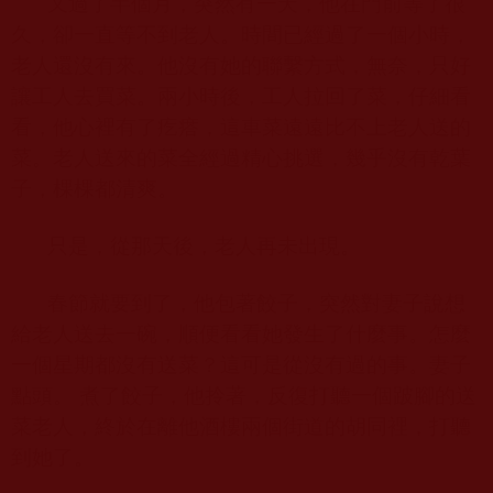
又過了半個月，突然有一天，他在門前等了很
久，卻一直等不到老人。時間已經過了一個小時，
老人還沒有來。他沒有她的聯繫方式，無奈，只好
讓工人去買菜。兩小時後，工人拉回了菜，仔細看
看，他心裡有了疙瘩，這車菜遠遠比不上老人送的
菜。老人送來的菜全經過精心挑選，幾乎沒有乾葉
子，棵棵都清爽。
只是，從那天後，老人再未出現。
春節就要到了，他包著餃子，突然對妻子說想
給老人送去一碗，順便看看她發生了什麼事。怎麼
一個星期都沒有送菜？這可是從沒有過的事。妻子
點頭。 煮了餃子，他拎著，反復打聽一個跛腳的送
菜老人，終於在離他酒樓兩個街道的胡同裡，打聽
到她了。