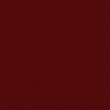
推翻了千年來在石頭上印腳印的虛假聖者，因為石
頭上的腳印沒有人在現場看到是腳踩的，疑是人為
打鑿出來的。最近，世界上出現了一件奇事，有一
虛歲
90
歲的老人，展示了真佛法修成聖體筋骨的事
實，超越了亞洲大力士。
專業訓練的大力士呂瀟，
2014
年在馬來西亞吉
隆玻代表中國出席七國大力士比賽，奪得全亞洲冠
軍第一大力士，如此全亞洲
30
多億人中的大力士，
2019
年
12
月在瀋陽拿杵上座測試，卻提不起
開初老
人
提起的金剛杵重量，關鍵更在於年齡、體重上的
懸殊，完全不成比量。呂瀟
36
歲，體重
350
磅，而
開初老人虛歲
90
歲，體重
178
磅，呂瀟是吃專業大
力士飯、長期訓練的大力士，而開初老人日常只會
修行學佛，從不訓練力氣。昨日拿杵重量上超了
26
段，以同年齡、體重的量級，在這地球上，任何人
或
佛教
人士，都沒有一個人能達到開初老人的聖者