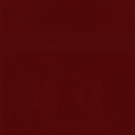
開初教尊拿杵上超
26
段。