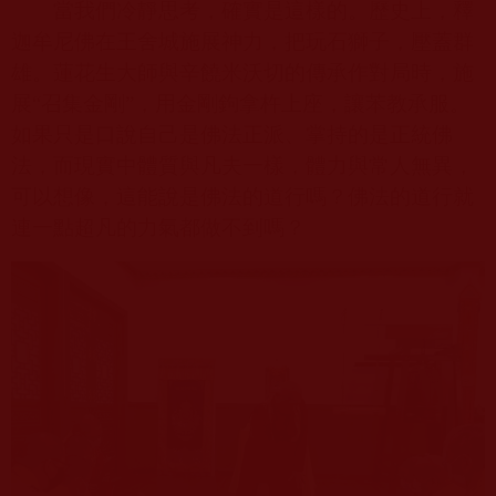
當我們冷靜思考，確實是這樣的。歷史上，釋
迦牟尼佛在王舍城施展神力，把玩石獅子，壓蓋群
雄。蓮花生大師與辛饒米沃切的傳承作對局時，施
展“召集金剛”，用金剛鉤拿杵上座，讓苯教承服。
如果只是口說自己是佛法正派、掌持的是正統佛
法，而現實中體質與凡夫一樣，體力與常人無異，
可以想像，這能說是佛法的道行嗎？佛法的道行就
連一點超凡的力氣都做不到嗎？