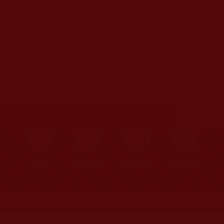
首頁
»
理諦護法
»
維護正法抗毀謗
»
關於拿杵上座
您在這裡
首頁
»
佛教法會聖蹟證量
»
佛弟子證量顯
您在這裡
首頁
»
科學眼
»
超凡報導
»
顯示聖力
[維加斯新聞報]無論什麼說辭、科學
都無法否認的真正佛法
首頁
圖片區
影視區
檔案區
發文時間：2021年03月10日 星期三
瀏覽次數：512