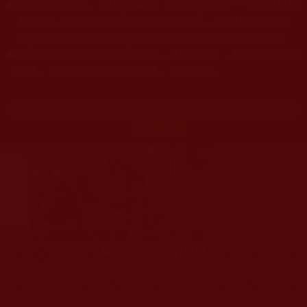
本站網站的型式、目錄的編排、圖文的呈現等一切資料與相
◆
關規劃，均為本站建置人員自我的意思，非南無第三世多
杰羌佛或第三世多杰羌佛辦公室等其他機構單位所指使。
◆
本區護法言論文章非顯柔和語，為摧邪顯正，故顯金剛相以
除魔，起心動念皆為慈悲出發，以救迷情。
系統護法文：
H.H.第三世多杰羌佛佛陀覺量全面展顯 事實真
相普照光明
揭開羌佛隱深的秘密
關珠作證全文
您在這裡