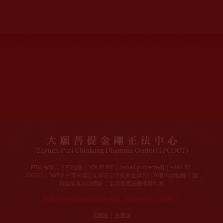
網站文章總數：
7194
網站圖片總數：
17881
網站影視總數：
1658
網站檔案總數：
1118
今日瀏覽人次：
718
總瀏覽人次：
3091298
今日瀏覽文章數：
544
總瀏覽文章數：
2353046
今日瀏覽影視數：
25
總瀏覽影視數：
90839
FB粉絲專頁
|
FB社團
|
YOUTUBE
|
[email protected]
| +886-37-
326323 | 36050 中華民國苗栗縣苗栗市維新里僑育街26巷8號(
地圖
) |
護
持協助本站功德錄
|
全球各聞法機構資料表
如果本站的資訊侵犯到您的權益，請來信告知，謝謝您！
電腦版
|
手機版