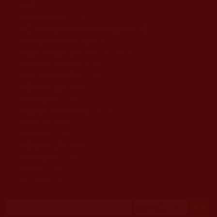
移至主內容
首頁
佛教文告通知 (370)
第三世多杰羌佛簡介與相關資訊 (423)
佛菩薩尊者高僧大德們 (421)
佛教各單位資訊與法會活動 (417)
佛教經藏法義論著 (776)
佛教法會聖蹟證量 (149)
佛教鑑師之道 (292)
佛教聞法點 (792)
佛教修行受用與知見 (3823)
菩提行德 (494)
理諦護法 (726)
文學藝術工巧 (691)
娑婆有溫情 (107)
科學眼 (110)
線上學院 (11)