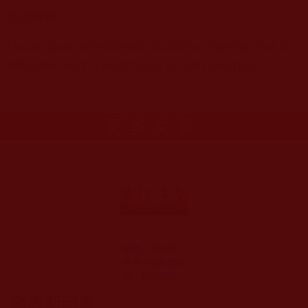
其他報導
[Asian Journal]Authentic Buddha Dharma that is Ir
refutable and Scientifically Incontrovertible
更多文章
藥噴、開水燙，
依舊不能斬盡殺
絕，如何請這些
動物離開你家？
發表新回應
需這樣對待(熊媽)