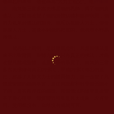
他舉起的重量，他被稱為“大力士祖父”。他
對律師
說
：南無第三世多杰羌佛是他的恩師，傳了他的真
佛法，才斷然改變了他的身體結構和精神狀態，他
的力氣來於佛法的加持。他可以教練大力士，但僅
靠練大力士，是達不到他的程度的。他表示不輕易
傳佛法。
就憑以上兩例，足以徹底證明，凡是假佛法是
練不出聖體質、聖體力的，只有真正的佛法，才能
改變凡體成聖體，這是不爭的事實了。南無第三世
多杰羌佛擁有真正的佛法，學祂的佛法修出的道
行，超越了人類大力士的體質體力，這一改變了凡
體成聖體的鐵的事實，是任何說辭和科學都否認不
了的，是客觀存在的鐵證。而假佛法的修學是改變
不了身心境界，體質體力照常是凡夫現象，沒有受
用。受用都沒有，自然沒有成就可言。