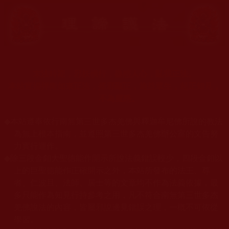
末法時期，邪妖橫行，蠱惑人心，亂我正法。
本站宣揚捍衛如來正法，摧邪顯正，施益眾生，起正知見，
不為魔惑。
◆
本站遵奉依行南無第三世多杰羌佛與釋迦牟尼佛所說的教法
為無上根本指南，並遵照第三世多杰羌佛辦公室的文告努
力實行運作。
◆
除三段金釦大聖德能作開示所說法義錯誤較少，四段金釦以
上的巨聖德能作正確開示之外，本站所發布的法王、尊
者、仁波且、法師、居士等的文章均不作為法義依據，最
多只能作為知見行持參考之用，凡不符合南無第三世多杰
羌佛說法的內容，皆屬邪說邊見錯誤之理，一概不可依從
學習。