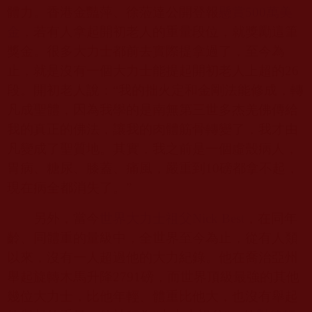
體力。香港金豔萍、徐蒞達公開登報
懸賞500
萬美
金
，若有人拿起開初老人的重量段位，就獎勵這筆
獎金。很多大力士都前去實際提拿過了，至今為
止，就是沒有一個大力士能提起開初老人上超的
26
段。開初老人說：“我的拙火定和金剛法能修成，轉
凡成聖體，因為我學的是南無第三世多杰羌佛傳給
我的真正的佛法，讓我的肉體筋骨轉變了，我才由
凡變成了聖質地。其實，我之前是一個虛殼病人，
胃病、糖尿、膝蓋、痛風，嚴重到
10
磅都拿不起，
現在病全都消失了。”
另外，當今
世界大力士祖父Nick Best
，在同年
齡、同體重的量級中，全世界至今為止，從有人類
以來，沒有一人超過他的大力紀錄。他在喬治亞州
舉起旋轉木馬升降
2791
磅，而世界頂級最強的其他
幾位大力士，比他年輕、體重比他大，也沒有舉起