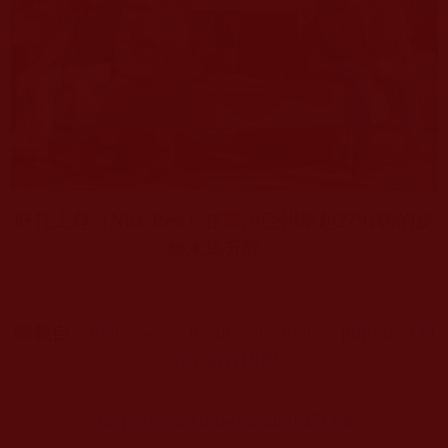
旺扎上尊（
Nick Best
）在喬治亞州舉起
2791
磅的旋
轉木馬升降。
轉載自：
https://www.lvcnn.com/cn/news.php?id=338
59
|
網頁快照
https://youtu.be/NS8EIF4TLX8