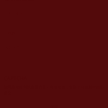
CAPTCHA
該問題用於測試您是否是正常使用者，並防止垃圾郵件自動
提交。