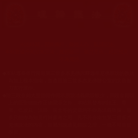
末法時期，邪妖橫行，蠱惑人心，亂我正法。
本站宣揚捍衛如來正法，摧邪顯正，施益眾生，起正知見，
不為魔惑。
◆
本站遵奉依行南無第三世多杰羌佛與釋迦牟尼佛所說的教法
為無上根本指南，並遵照第三世多杰羌佛辦公室的文告努
力實行運作。
◆
除三段金釦大聖德能作開示所說法義錯誤較少，四段金釦以
上的巨聖德能作正確開示之外，本站所發布的法王、尊
者、仁波且、法師、居士等的文章均不作為法義依據，最
多只能作為知見行持參考之用，凡不符合南無第三世多杰
羌佛說法的內容，皆屬邪說邊見錯誤之理，一概不可依從
學習。