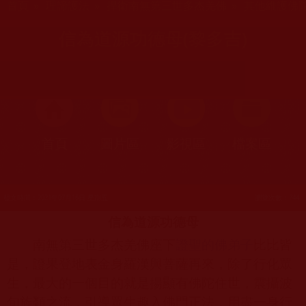
首頁
»
理諦護法
»
捍衛南無第三世多杰羌佛
»
其他維護佛
信為道源功德母(黎多吉)
首頁
圖片區
影視區
檔案區
發文時間：2021年07月16日 星期五
瀏覽次數：744
信為道源功德母
南無第三世多杰羌佛座下
證聖的佛弟子
比比皆
是，證果登地表金身羅漢與菩薩再來，除了行化眾
生，最大的一個目的就是揚顯有佛陀住世，震攝波
旬族類之流，引導眾生趣入佛門正法，用盡一身行