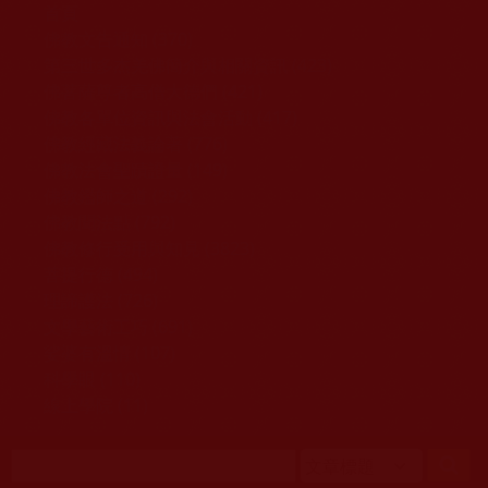
移至主內容
首頁
佛教文告通知 (370)
第三世多杰羌佛簡介與相關資訊 (423)
佛菩薩尊者高僧大德們 (421)
佛教各單位資訊與法會活動 (417)
佛教經藏法義論著 (776)
佛教法會聖蹟證量 (149)
佛教鑑師之道 (292)
佛教聞法點 (792)
佛教修行受用與知見 (3823)
菩提行德 (494)
理諦護法 (726)
文學藝術工巧 (691)
娑婆有溫情 (107)
科學眼 (110)
線上學院 (11)