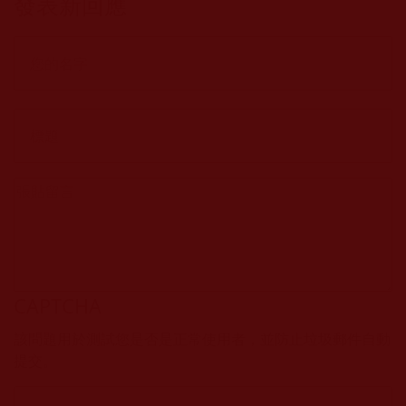
發表新回應
CAPTCHA
該問題用於測試您是否是正常使用者，並防止垃圾郵件自動
提交。