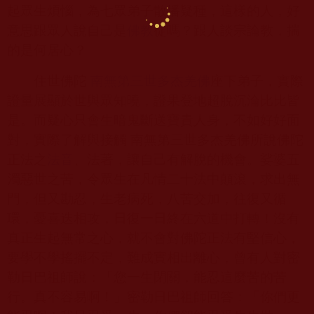
起眾生煩惱，為七眾弟子散播疑種，這樣的人，好
意思跟眾人說自己是
佛教
徒嗎？跟人談宗論教，揣
的是何居心？
住世佛陀
南無第三世多杰羌佛
座下弟子，實際
證量展顯於世與眾知曉，證果登地超脫沉淪比比皆
是。而疑心只會生暗鬼斷送寶貴人身，不如好好面
對，實際了解與接觸 南無第三世多杰羌佛所說佛陀
正法之
法音
、法著，讓自己有解脫的機會。娑婆五
濁惡世之苦，令眾生在凡情二十法中顛滾，求出無
門，但又勘忍，生老病死，八苦交加，往復又循
環，憂喜迭相攻，日復一日終在六道中打轉！沒有
真正生起無常之心，就不會對佛陀正法有堅信心，
要學不學搖擺不定，難成實相出離心，曾有人對密
勒日巴祖師說：「您一生閉關，能忍這麼苦的苦
行。真不容易啊！」密勒日巴祖師回答：「你們更