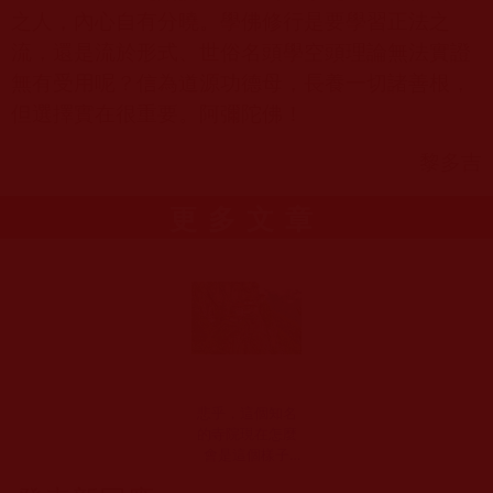
之人，內心自有分曉。學佛修行是要學習正法之
流，還是流於形式、世俗名頭學空頭理論無法實證
無有受用呢？信為道源功德母，長養一切諸善根，
但選擇實在很重要。阿彌陀佛！
黎多吉
更多文章
悲乎，這個知名
的寺院現在怎麼
會是這個樣子
啊？！(向陽花)