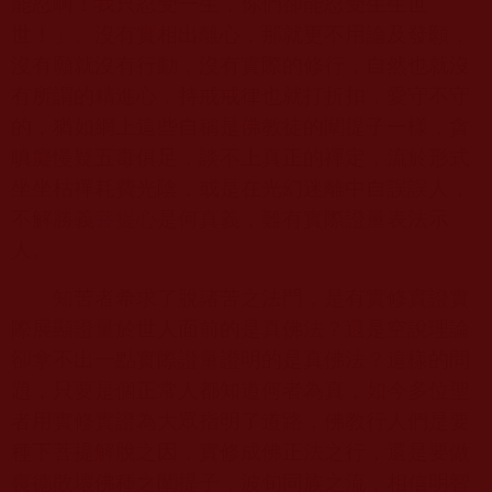
能忍啊！我只忍受一生，你們卻能忍受生生世
世！」。沒有實相出離心，那就更不用論及發願，
沒有願就沒有行動，沒有實際的修行，自然也就沒
有所謂的精進心，持戒戒律也就打折扣，愛守不守
的，猶如網上這些自稱是佛教徒的闡提子一樣，貪
嗔癡慢疑五毒俱足，談不上真正的禪定，流於形式
坐坐枯禪耗費光陰，或是在光幻迷離中自誤誤人，
不解勝義
菩提心
是何真義，難有實際證量表法示
人。
知苦者希求了脫諸苦之法門，是有實修實證實
際展顯證量於世人面前的是真佛法？還是空說理論
卻拿不出一點實際證量證明的是真佛法？這樣的問
題，只要是個正常人都知道何者為真，如今多位聖
者用實修實證為大眾指明了道路，佛教行人們是要
種下菩提解脫之因，實修成佛正法之行，還是要做
喪德敗壞佛種之闡提子，波旬同族之流，相信明智