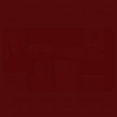
持直至圓寂涅槃還不忘為眾生指明正法所在，令佛
弟子們生起正信正念，入正修之行，種下道圓成就
之因種。
看看網路上那宗教碰瓷黨羽，那個姓劉裝元、
苦凡難明、竹二倒生、張不成林
、片郎呷菜、吠必亂
，整天整日的訴諸無知的搖旗吶喊，目的只在引
汪