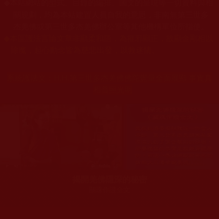
本站網站的型式、目錄的編排、圖文的呈現等一切資料與相
◆
關規劃，均為本站建置人員自我的意思，非南無第三世多
杰羌佛或第三世多杰羌佛辦公室等其他機構單位所指使。
◆
本區護法言論文章非顯柔和語，為摧邪顯正，故顯金剛相以
除魔，起心動念皆為慈悲出發，以救迷情。
系統護法文：
H.H.第三世多杰羌佛佛陀覺量全面展顯 事實真
相普照光明
揭開羌佛隱深的秘密
關珠作證全文
您在這裡