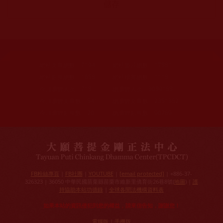
網站文章總數：
7194
網站圖片總數：
17881
網站影視總數：
1658
網站檔案總數：
1118
今日瀏覽人次：
718
總瀏覽人次：
3089158
今日瀏覽文章數：
541
總瀏覽文章數：
2351352
今日瀏覽影視數：
20
總瀏覽影視數：
90769
FB粉絲專頁
|
FB社團
|
YOUTUBE
|
[email protected]
| +886-37-
326323 | 36050 中華民國苗栗縣苗栗市維新里僑育街26巷8號(
地圖
) |
護
持協助本站功德錄
|
全球各聞法機構資料表
如果本站的資訊侵犯到您的權益，請來信告知，謝謝您！
電腦版
|
手機版