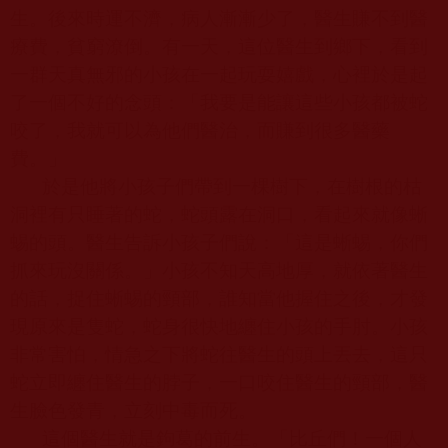
生。後來時運不濟，病人漸漸少了，醫生賺不到醫
療費，貧窮潦倒。有一天，這位醫生到鄉下，看到
一群天真無邪的小孩在一起玩耍嬉戲，心裡於是起
了一個不好的念頭：「我要是能讓這些小孩都被蛇
咬了，我就可以為他們醫治，而賺到很多醫藥
費。」
於是他將小孩子們帶到一棵樹下，在樹根的枯
洞裡有只睡著的蛇，蛇頭露在洞口，看起來就像蜥
蜴的頭。醫生告訴小孩子們說：「這是蜥蜴，你們
抓來玩沒關係。」小孩不知天高地厚，就依著醫生
的話，捉住蜥蜴的頸部，誰知當他握住之後，才發
現原來是隻蛇，蛇身很快地纏住小孩的手肘。小孩
非常害怕，情急之下將蛇往醫生的頭上丟去，這只
蛇立即纏住醫生的脖子，一口咬住醫生的頸部，醫
生臉色發青，立刻中毒而死。
這個醫生就是鉤葛的前生。「比丘們！一個人