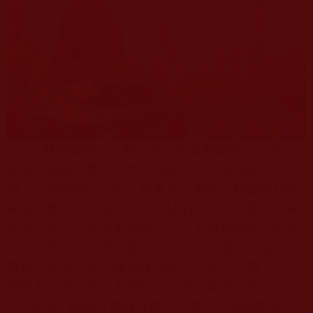
《雜寶藏經》記載，祗樹給孤獨園附近，有一
個名叫鉤葛的獵人，生性殘暴，又不通情理。一天
早上，鉤葛帶了弓箭，領著自己養的一群獵狗到森
林去打獵。路上遇見一位托缽的比丘，鉤葛很生氣
的自語道：「今天要倒楣了，一大早就碰到一個光
頭，我看今天什麼也獵不到了。」說罷很生氣的往
森林裡走去。比丘捧著缽到村子裡走了一圈，找一
個靜處，將乞到的食物吃了，準備返回寺裡。
這邊，鉤葛在森林裡獵了一整天，毫無斬獲，