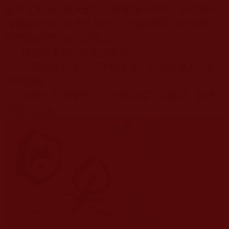
如果常常做出傷天害理、傷害無辜的事，終究會果
報還諸自身，自作自受的；就像逆風而起的灰塵，
終究還是撲向自己的臉上。」
佛陀為重宣此義而說偈言：
「若犯無邪者，清淨無染者，罪惡向愚人，如
逆風揚塵。」
很多比丘聞偈已，當下都證得阿羅漢果，餘者
亦同沾法益。