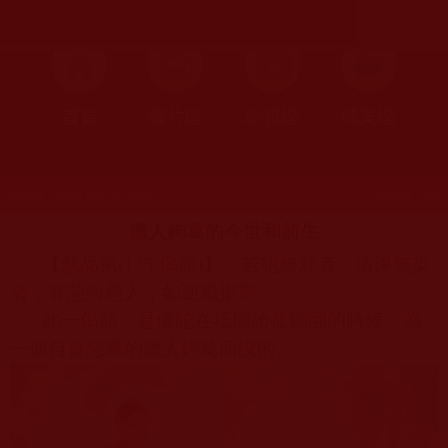
首頁
圖片區
影視區
檔案區
發文時間：2025年10月22日 星期三
瀏覽次數：970
獵人鉤葛的今世和前生
【惡品第
(125
偈頌
)
】「若犯無邪者，清淨無染
者，罪惡向愚人，如逆風揚塵。」
此一偈頌，是佛陀在祗樹給孤獨園的時候，為
一個自食惡果的獵人鉤葛而說的。