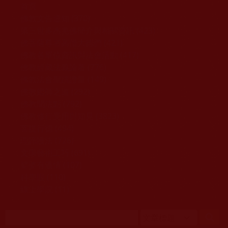
移至主內容
首頁
佛教文告通知 (370)
第三世多杰羌佛簡介與相關資訊 (423)
佛菩薩尊者高僧大德們 (421)
佛教各單位資訊與法會活動 (417)
佛教經藏法義論著 (776)
佛教法會聖蹟證量 (149)
佛教鑑師之道 (292)
佛教聞法點 (792)
佛教修行受用與知見 (3823)
菩提行德 (494)
理諦護法 (726)
文學藝術工巧 (691)
娑婆有溫情 (107)
科學眼 (110)
線上學院 (11)