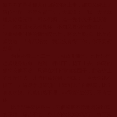
氣悶悶的帶著獵犬往回家的路上走，誰知又碰上了
這位比丘，不禁火冒三丈，大罵道：「我一大早就
碰見你這光頭，所以倒楣，連一隻小兔子也沒逮
到，誰知回來又碰見你，不知又要倒什麼楣了。」
說罷就要叫他的獵狗咬比丘，將比丘吃掉。比丘趕
緊說道：「有話好說，我並沒有得罪你，你不要衝
動啊！」
鉤葛那管三七二十一，就放開獵狗。比丘只得
趕緊脫身逃命，跑到一棵樹下，爬了上去。鉤葛的
獵狗咬他不著，只得在樹下徘徊繞圈子，對著樹上
的比丘狂吠。此時鉤葛趕到，他說：「今天你跑不
掉了！」隨即拿起箭頭向上猛刺比丘的腳底，比丘
哀哀求饒。鉤葛仍然不理，非得置他於死，不肯甘
休。
比丘雙手緊握樹枝，兩個腳底不停地閃躲鉤葛
的矛頭，痛苦不堪。身上的袈裟漸漸鬆了，終至落