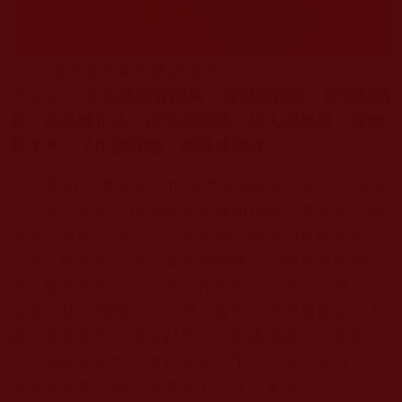
這就是因果不昧的道理，
南無第三世多杰羌佛
曾說法：“要
知萬法皆因果，善因得善報，善報結善
果，善果獲正法，依法圓福慧，步入成就境，脫離
眾生苦，了生脫死輪，圓滿成佛道
”！！！
對此，南無第三世多杰羌佛曾舉一例，一佛弟
子欠債不想還，祈請南無羌佛加持他不要碰到這個
冤家，實際上他是欠人家的錢，後逃到英國躲避，
一天，他遇到一個中國旅遊團隊，心想趕緊躲開，
遂兒躲到洗手間，結果，在洗手間一出一入撞上了
冤家，哇，我找你好久啊！最後，就把錢還給了人
家，事先南無羌佛就對他說你要遭現報的，後果
然，地球這麼大，會在國外洗手間一進一出撞上，
這就是因果不昧的真實案例。【公案出自
法音
：很