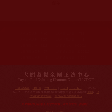
網站文章總數：
7195
網站圖片總數：
17881
網站影視總數：
1657
網站檔案總數：
1118
今日瀏覽人次：
1228
總瀏覽人次：
3096026
今日瀏覽文章數：
971
總瀏覽文章數：
2356827
今日瀏覽影視數：
48
總瀏覽影視數：
91029
FB粉絲專頁
|
FB社團
|
YOUTUBE
|
[email protected]
| +886-37-
326323 | 36050 中華民國苗栗縣苗栗市維新里僑育街26巷8號(
地圖
) |
護
持協助本站功德錄
|
全球各聞法機構資料表
如果本站的資訊侵犯到您的權益，請來信告知，謝謝您！