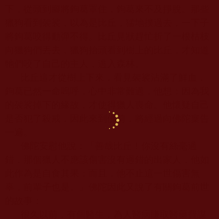
下，從頭到腳將鉤葛罩住，鉤葛來不及掙脫。那些
獵狗看到袈裟，以為是比丘，猛地撲過去，一下子
將鉤葛咬得動彈不得。比丘見狀趕忙折了一根枯枝
向獵狗們丟去，獵狗抬頭看到樹上的比丘，才知道
牠們咬了自己的主人，逃入森林。
比丘這才從樹上下來，看見袈裟沾滿了鮮血，
鉤葛已然一命嗚呼，心中非常難過，他想：因為我
的袈裟掉下的緣故，才使得獵人喪命。他懷疑自己
是否犯了殺戒，因此來到佛前，將經過向佛陀稟告
一遍。
佛陀安慰他說：「善哉比丘！你沒有絲毫過
錯，那個獵人不應該傷害沒有過錯的出家人，他如
此作為是自食其果；而且，他不止這一世傷害無
辜，前輩子也是。」佛陀因此又說了有關鉤葛前世
的故事：
很久以前，有個醫生，為人醫病賺取醫藥費謀