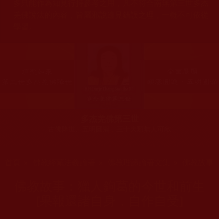
多只能作為知見行持參考之用，凡不符合南無第三世多杰
羌佛說法的內容，皆屬邪說邊見錯誤之理，一概不可依從
學習。
多杰羌佛第三世
古佛降世、五明圓滿，三十大類無人可敵
您在這裡
首頁
»
佛教經藏法義論著
»
佛教理諦論著文集
»
佛教故事
佛教故事：獵人鉤葛的今世和前生
[果報還諸自身，自作自受]