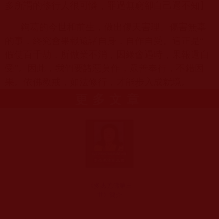
多所謂的修行人很可憐，罪過無窮卻自己還不知】
鉤葛的今世和前生，做出傷天害理、傷害無辜
的事，終究會果報還諸自身，自作自受。這正是“
假使百千劫，所做業不消，因緣會遇時，果報還自
受”。因此，我們要諸惡莫作，眾善奉行，不錯因
果。依佛教戒，如法修行，才能步入成就境。
更多文章
《多杰羌佛第三
世》簡介