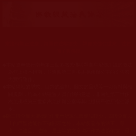
末法時期正法衰，海量佛法娑婆失，祥慶羌佛住世來，法授
佛子興佛幢。
◆
本站遵奉依行南無第三世多杰羌佛與釋迦牟尼佛所說的教法
為無上根本指南，並遵照第三世多杰羌佛辦公室的文告努
力實行運作。
本站網站的型式、目錄的編排、圖文的呈現等一切資料與相
◆
關規劃，均為本站建置人員自我的意思，非南無第三世多
杰羌佛或第三世多杰羌佛辦公室等其他機構單位所指使派
令。
◆
除三段金釦大聖德能作開示所說法義錯誤較少，四段金釦以
上的巨聖德能作正確開示之外，本站所發布的法王、尊
者、仁波且、法師、居士等的文章均不作為法義依據，最