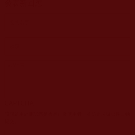
發表新回應
CAPTCHA
該問題用於測試您是否是正常使用者，並防止垃圾郵件自動
提交。