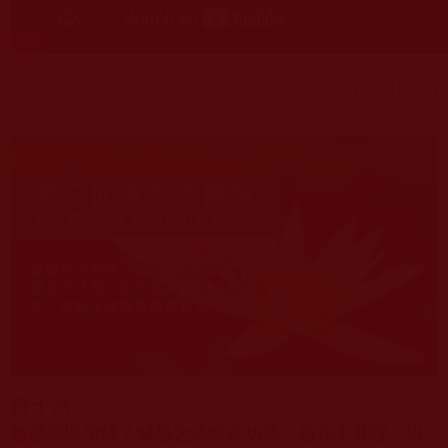
[返回目錄]
四十六、
蠢愚何以治哉？滅愚之法唯在功學，愚在不其理、出