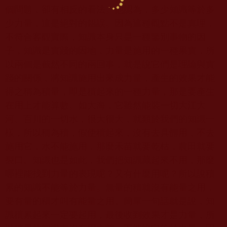
個問題，卻有相反的看法。他認為，多少知識等於多
少力量，這是絕對的錯誤。因為這種觀點不是真理，
不符合客觀實際，知識本身只是一種鑒別事物的因
子，知識是實踐的因地，力量是施用的一種果實，所
以兩個是截然不同的兩回事，就是說它們是理論與實
踐的關係，將知識施用出來成力量，產生的效果才能
得之稱為積量，即是積起來的一種力量，那是要產生
在用上才能算數。如大海，它雖然能裝一切大江大
河、百川的一切水，很大很大，就類於我們的知識一
樣，所以稱為積，假使積起來，沒有去具體用，不去
施用它，水不能施用，那麼禾苗就要乾枯，農田就要
裂口。知識也是如此，我們把知識藏起來不用，那麼
哪裡能找到力量的表現呢？又有什麼用呢？所以說積
累的知識不能等於力量。無量的積就沒有能量之用，
要有量的積才叫有能量之用。簡單一句話就是說，知
識積
累
起來一定要起用，最後收到效果才是力量，所