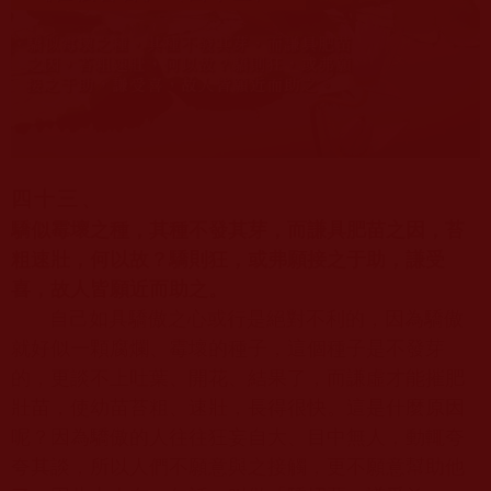
四十三、
驕似霉壞之種，其種不發其芽，而謙具肥苗之因，苔
粗速壯，何以故？驕則狂，或弗願接之于助，謙受
喜，故人皆願近而助之。
自己如具驕傲之心或行是絕對不利的，因為驕傲
就好似一顆腐爛、霉壞的種子，這個種子是不發芽
的，更談不上吐葉、開花、結果了，而謙虛才能摧肥
壯苗，使幼苗苔粗、速壯，長得很快。這是什麼原因
呢？因為驕傲的人往往狂妄自大、目中無人，動輒夸
夸其談，所以人們不願意與之接觸，更不願意幫助他