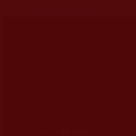
心，好壞善惡都會從心地之中感受出來。
https://youtu.be/eJJYD32jSQ0