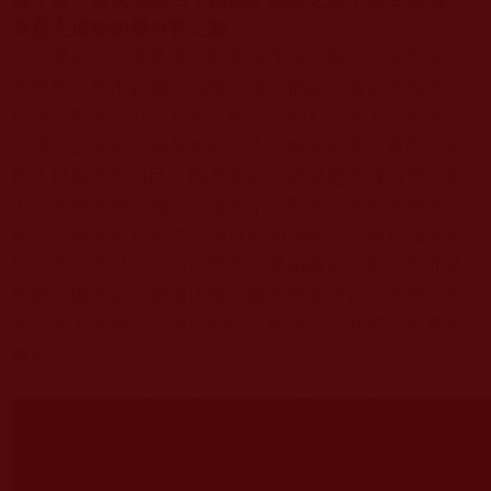
為是之道嫉妒屬自害之敵。
庸俗的知識是達不到高深理論境界的，就是說他
的思想昇華不到爐火純青之境，低調、庸俗的境界住
往生出來的是邪知邪見，而有邪知邪見的人心中大部
分懷的是嫉妒，就是嫉妒他人、嫉妒他業，實際上這
種人是自己害自己，因為嫉妒心就是他本身自帶之敵
人，他產生的這種心境傷害不到對方，由於他產生這
種心境傷害不到對方，他就愈加煩惱，結果煩惱傷害
到自己，所以這種自討苦吃都是由嫉妒、動惡念而造
成的。由於是這個原因呢，嫉妒就屬於自己的敵人而
不是他人的敵人，所以明白這個道理，我們不要產生
嫉妒之心。
https://youtu.be/sQpfoHByCHI