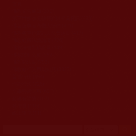
移至主內容
首頁
佛教文告通知 (370)
第三世多杰羌佛簡介與相關資訊 (423)
佛菩薩尊者高僧大德們 (421)
佛教各單位資訊與法會活動 (417)
佛教經藏法義論著 (776)
佛教法會聖蹟證量 (149)
佛教鑑師之道 (292)
佛教聞法點 (792)
佛教修行受用與知見 (3823)
菩提行德 (494)
理諦護法 (726)
文學藝術工巧 (691)
娑婆有溫情 (107)
科學眼 (110)
線上學院 (11)