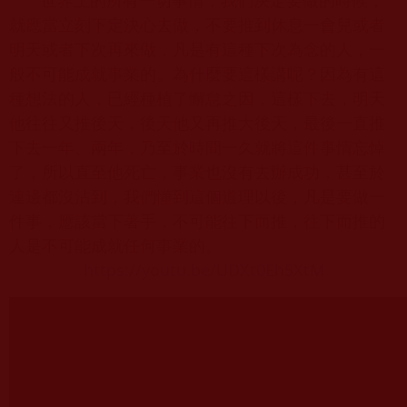
世界上的所有一切事情，我們決定要做的時候，
就應當立刻下定決心去做，不要推到休息一會兒或者
明天或者下次再來做，凡是有這種下次為念的人，一
般不可能成就事業的。為什麼要這樣講呢？因為有這
種想法的人，已經種植了懈怠之因，這樣下去，明天
他往往又推後天，後天他又再推大後天，最後一直推
下去一年、兩年，乃至於時間一久就將這件事情忘悼
了，所以直至他死亡，事業也沒有去辦成功，甚至於
連邊都沒沾到，我們懂到這個道理以後，凡是要做一
件事，應該當下著手，不可能往下而推，往下而推的
人是不可能成就任何事業的。
https://youtu.be/UDXt0Eh5XtM