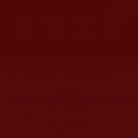
首頁
圖片區
影視區
檔案區
發文時間：2011年01月27日 星期四
瀏覽次數：476
第三世多杰羌佛說《世法哲言》
(
四十一
~
五
十
)
快速連結
世法哲言41
|
世法哲言42
|
世法哲言43
|
世法哲言4
4
|
世法哲言45
|
世法哲言46
|
世法哲言47
|
世法哲言48
|
世法哲言4
9
|
世法哲言50