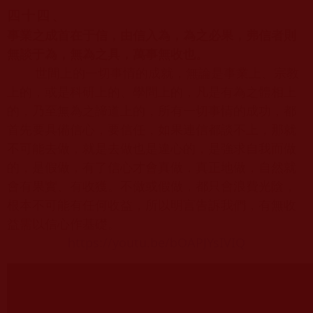
四十四、
事業之成首在于信，由信入為，為之必果，弗信者則
無談于為，無為之具，萬事無收也。
世間上的一切事情的成就，無論是事業上、宗教
上的，或是科研上的、學問上的，凡是有為之體相上
的，乃至無為之諦道上的，所有一切事情的成功，都
首先要具備信心，要信任，如果連信都談不上，那就
不可能去做，就是去做也是違心的，是強求自我而做
的，是假做，有了信心才會真做，真正地做，自然就
會有果實、有收獲。不做或假做，都只會浪費光陰，
根本不可能有任何收益，所以明言告訴我們，有無收
益需以信心作基礎。
https://youtu.be/bOAPJYsIVIQ