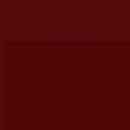
了。因此古人有一句話，叫做「驕招惡，謙受益」，
只要謙虛，人們覺得你好處，就願意接近你，與你交
朋友，乃至盡力來幫助你，最後你的事業、你的一切
都能成功。
https://youtu.be/N6TOyzWHKoY