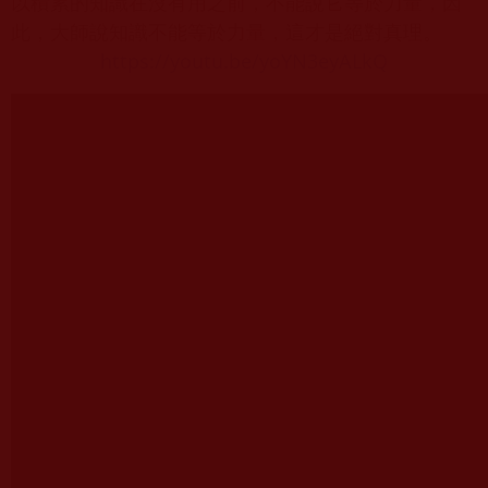
以積
累
的知識在沒有用之前，不能說它等於力量，因
此，大師說知識不能等於力量，這才是絕對真理。
https://youtu.be/yoYN3eyALkQ