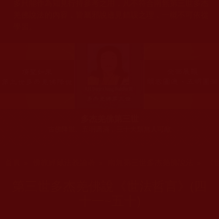
多只能作為知見行持參考之用，凡不符合南無第三世多杰
羌佛說法的內容，皆屬邪說邊見錯誤之理，一概不可依從
學習。
多杰羌佛第三世
古佛降世、五明圓滿，三十大類無人可敵
您在這裡
首頁
»
佛教經藏法義論著
»
南無第三世多杰羌佛說法
»
《
第三世多杰羌佛說《世法哲言》(四
十一~五十)