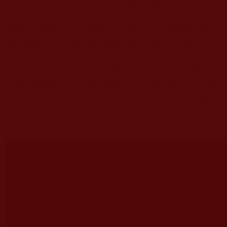
地。這樣，大家又再鼓起勁，繼續前進，結果終於趕
到了目的地。大師在這裡告訴人們，也就是說，我們
不能作化城而留步，如果作化城而留步，我們最後的
目的就達不到，最後就不能攀登到高峰，所做的一切
事業，世間上的所有一切成就都是如此，這是一個真
理，不能更變的。但大師同時還有一句話要告訴我們
大家，那就是說，必須定業要正，如果定業不正，也
是不行的，定業正了，就要爭取到底，不能行中遷轉
滯步。
https://youtu.be/F8gIUMdHmj4