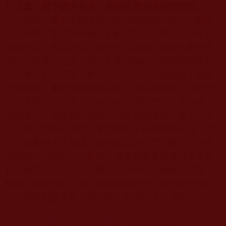
行之蠢，而于讀中有案，依師正導則得愚轉智也。
愚痴、蠢笨這種情況怎樣才能改變，怎樣才能聰
明起來呢？要滅掉愚痴、笨齪的方法，唯一的就在於
用功學習，多聞多見。愚的主要原因，是對其事理不
明白，然後才愚的，就說把事情做錯的原因是因為對
這個事情的實質不了解，所以出行自然就愚蠢，那麼
在實踐中、書本中有很多知識、有很多事例，我們都
可以去學習，社會上也有很多知識我們可以去收集，
多聞多見，然後收而取用，自然就會聰明起來了，所
以大師說愚痴的原因主要是學問不夠或鑒識膚淺，因
此要在書中去求知識，增強自己的學問，要於社會中
去體驗，增長自己的鑒識。但是最重要的還得要依照
到具學識的老師正規的輔導，才能把愚痴轉為聰慧，
轉為一種智慧的力量，如果老師把方向給你輔導偏
了，同樣也會愚痴，所以有「依師正導」這麼一句
話。
https://youtu.be/O62ax9t4KLw