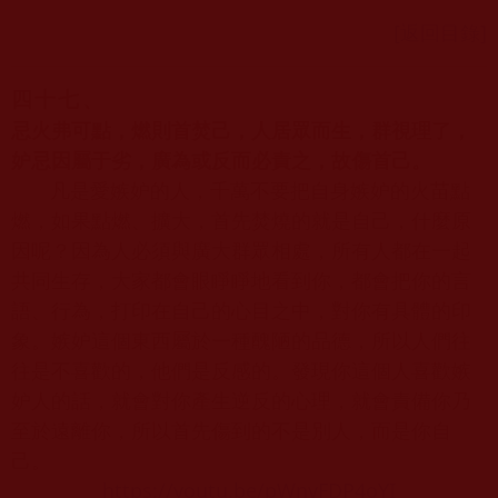
[返回目錄]
四十七、
忌火弗可點，燃則首焚己，人居眾而生，群視理了，
妒忌因屬于劣，廣為或反而必責之，故傷首己。
凡是愛嫉妒的人，千萬不要把自身嫉妒的火苗點
燃，如果點燃、擴大，首先焚燒的就是自己，什麼原
因呢？因為人必須與廣大群眾相處，所有人都在一起
共同生存，大家都會眼睜睜地看到你，都會把你的言
語、行為，打印在自己的心目之中，對你有具體的印
象。嫉妒這個東西屬於一種醜陋的品德，所以人們往
往是不喜歡的，他們是反感的。發現你這個人喜歡嫉
妒人的話，就會對你產生逆反的心理，就會責備你乃
至於遠離你，所以首先傷到的不是別人，而是你自
己。
https://youtu.be/pWnvFDP4oYI