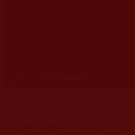
[返回目錄]
五十、
俗識不得高論，低調生鑒于邪，懷之嫉妒耳，其心無
傷于對，恰反惱其己，由嫉妒動惡之念，而生煩惱，