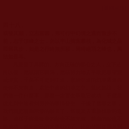
[返回目錄]
四十八、
或發其願，立志當圓，弗可行中幻境之遷而致步不
前，志于頂峰之士，勿以半山摘葉攀枝，為化城之品
而留其步，如是之行終無所願，焉得絕頂之峰也，萬
法如是耳。
凡是發了具體的、方向正確的願心之人，立下志
向以後，應該讓它圓滿，應該努力地去爭取把願望變
成現實，千萬不可走到中途，拿給中途的幻境遷連而
使你不想前進，處於中途的幻境之中。就比如說，我
們做一件什麼事，那麼一定要去爭取它成功，不應當
說走到中途看到另外的事情發生，干擾了應辦之事，
我們就把前面所發的願丟了，然後又去重新找新的道
路。這樣子你最後發的願也不能完成，前面的願也不
能成功，就把自己的大事耽誤了。比如發願從四川到