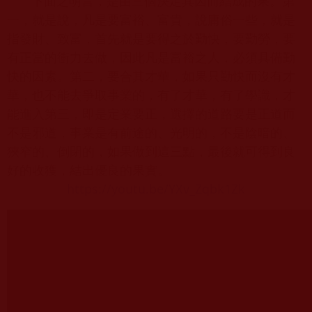
下面之明言，是由三個決定其因而結成的果。第
一，就是說，凡是要富裕、富貴，說庸俗一些，就是
指發財、致富，首先就是要得之於勤快，要勤勞，要
有正當的衝力去做，因此凡是富裕之人，必須具備勤
快的因素。第二，要合其才華，如果只勤快而沒有才
華，也不能去爭取事業的，有了才華，有了學識，才
能進入第三，即是定業要正，選擇的道路要是正道而
不是邪道，事業是有前途的、光明的，不是陰暗的、
狹窄的、倒閉的，如果做到這三點，最後就可得到良
好的收獲，結出優良的果實。
https://youtu.be/YXv_Zqbk1Zk