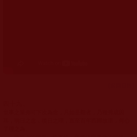
[返回目錄]
四十九、
世事之業弗可下次為念，凡如是觀者，乃種弗成因
耳，明日之念，後日之理，直至百年西歸故里，何心
了理之為
。