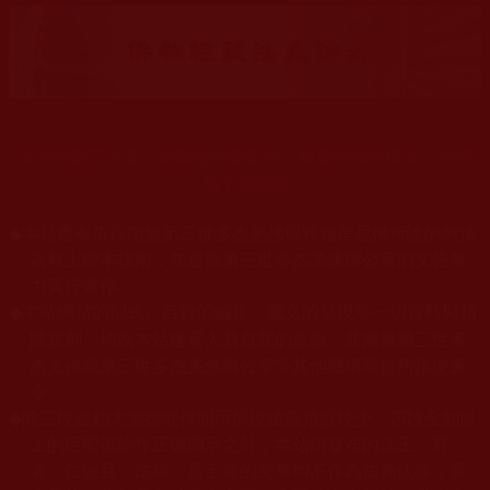
末法時期正法衰，海量佛法娑婆失，祥慶羌佛住世來，法授
佛子興佛幢。
◆
本站遵奉依行南無第三世多杰羌佛與釋迦牟尼佛所說的教法
為無上根本指南，並遵照第三世多杰羌佛辦公室的文告努
力實行運作。
本站網站的型式、目錄的編排、圖文的呈現等一切資料與相
◆
關規劃，均為本站建置人員自我的意思，非南無第三世多
杰羌佛或第三世多杰羌佛辦公室等其他機構單位所指使派
令。
◆
除三段金釦大聖德能作開示所說法義錯誤較少，四段金釦以
上的巨聖德能作正確開示之外，本站所發布的法王、尊
者、仁波且、法師、居士等的文章均不作為法義依據，最