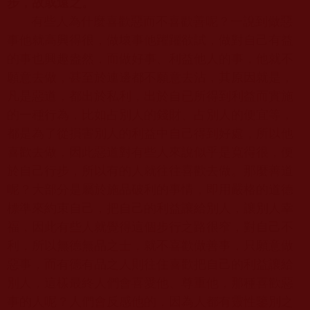
步，故或遠之。
有些人為什麼喜歡惡而不喜歡善呢？一說到做惡
事他就高興得很，做壞事他躍躍欲試，做對自己有益
的事也興趣盎然，而做好事、利益他人的事，他就不
願意去做，甚至於連邊都不願意去沾，其原因就是，
凡是惡道，都出於私利，出於自已所得到利益而實施
的一種行為，比如占別人的錢財、占別人的便宜等，
都是為了從損害別人的利益中自己得到好處，所以他
喜歡去做，因此惡道對有些人來說似乎是寬得很，便
於自己行步，所以有的人就往往喜歡去做。那麼善道
呢？大部分是屬於施品破利的事情，即用嚴格的道德
標準來約束自己，把自己的利益讓給別人，讓別人幸
福，因此有些人就覺得這個步行之路很窄，對自己不
利，所以無德無品之士，就不喜歡做善事，只願意做
惡事，而有德有品之人則往住喜歡把自己的利益讓給
別人，這樣最終人們會喜愛他、尊重他，那種喜歡惡
事的人呢？人們會反感他的，因為人都有靈性鑒別之