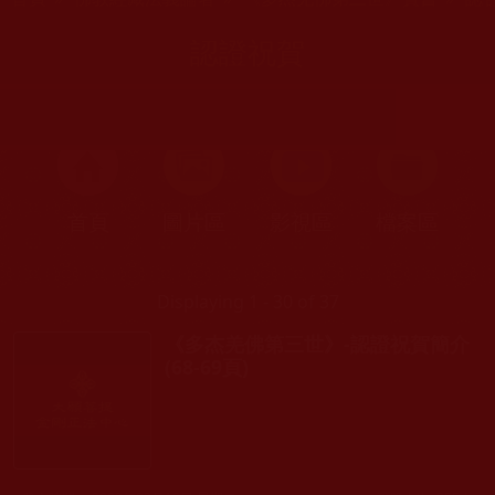
認證祝賀
首頁
圖片區
影視區
檔案區
Displaying 1 - 30 of 37
《多杰羌佛第三世》-認證祝賀簡介
(68-69頁)