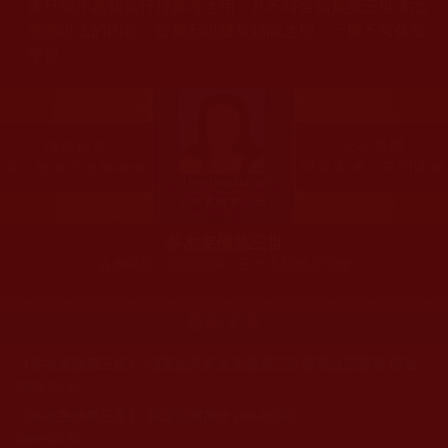
多只能作為知見行持參考之用，凡不符合南無第三世多杰
羌佛說法的內容，皆屬邪說邊見錯誤之理，一概不可依從
學習。
多杰羌佛第三世
古佛降世、五明圓滿，三十大類無人可敵
最新文章
《多杰羌佛第三世》-頂聖如來多杰羌佛第三世雲高益西諾布 對被認證為古佛的看法(138頁)
2009-02-10
《多杰羌佛第三世》-認證祝賀簡介 (68-69頁)
2009-02-10