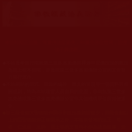
末法時期正法衰，海量佛法娑婆失，祥慶羌佛住世來，法授
佛子興佛幢。
◆
本站遵奉依行南無第三世多杰羌佛與釋迦牟尼佛所說的教法
為無上根本指南，並遵照第三世多杰羌佛辦公室的文告努
力實行運作。
本站網站的型式、目錄的編排、圖文的呈現等一切資料與相
◆
關規劃，均為本站建置人員自我的意思，非南無第三世多
杰羌佛或第三世多杰羌佛辦公室等其他機構單位所指使派
令。
◆
除三段金釦大聖德能作開示所說法義錯誤較少，四段金釦以
上的巨聖德能作正確開示之外，本站所發布的法王、尊
者、仁波且、法師、居士等的文章均不作為法義依據，最