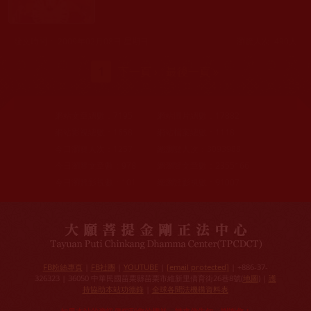
發文時間： 2009年02月08日 星期日
瀏覽人次: 490人
頁面
1
下一頁 ›
最後一頁 »
網站文章總數：
7195
網站圖片總數：
17882
網站影視總數：
1658
網站檔案總數：
1118
今日瀏覽人次：
1257
總瀏覽人次：
3093988
今日瀏覽文章數：
978
總瀏覽文章數：
2355166
今日瀏覽影視數：
101
總瀏覽影視數：
91007
FB粉絲專頁
|
FB社團
|
YOUTUBE
|
[email protected]
| +886-37-
326323 | 36050 中華民國苗栗縣苗栗市維新里僑育街26巷8號(
地圖
) |
護
持協助本站功德錄
|
全球各聞法機構資料表