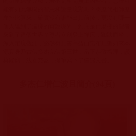
的證量絕非兒戲，若不是至高無上的聖者，怎麼可
能有如此無礙的智慧和證量境顯呢？將歷代祖師歷
歷排比算來，確實沒有誰能出其前後，更沒有哪一
個人達到了這樣的實證境界，到底是什麼樣的聖者
來到了這個世界？尊者立刻登上禪床，跏趺而坐，
深入定境觀測，豁然得見雲高益西諾布頂聖如來本
源真身乃古佛多杰羌佛第三世，當下恭敬禮拜，讚
莫能窮，法喜充盈，提筆寫下了確認文書。
多杰仁增仁波且簡介
(94
頁
)