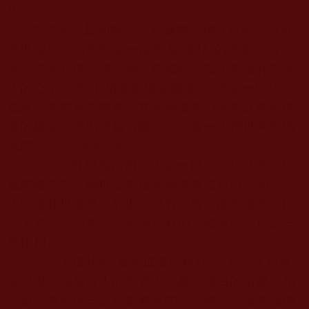
生。
按史料記載和翻譯，釋迦牟尼佛在世時，阿旺
班瑪南加法王當時是一位名為“達特”的四果阿羅
漢。西元八世紀佛法傳入西藏時，投生為蓮花生大
士的心子，名叫“格隆那穆克釀波”。師徒一生弘法
成就，救度眾生無數，並與釋伽炯乃等為紅教寧瑪
派的建立，做出卓越貢獻。並於後一生轉世為寧瑪
派的高僧──督琴郎哇。
阿旺班瑪南加法王這一世生於
1930
年，即
藏歷鐵馬年，轉世於馬祖河與馬喬波拉山之間。法
王以蓮花坐姿降生於世，沒有哭聲，面帶微笑，目
向上方，凝視眉間。當地所有的人都看到，這是一
尊佛相。
大成就者“參祖成姜巴秋欽”見到法王時就
認證說︰這是偉大的聖者！並獻上潔白的哈達，預
言道：將來他一定是覺囊派的正法傳人。金剛薩埵