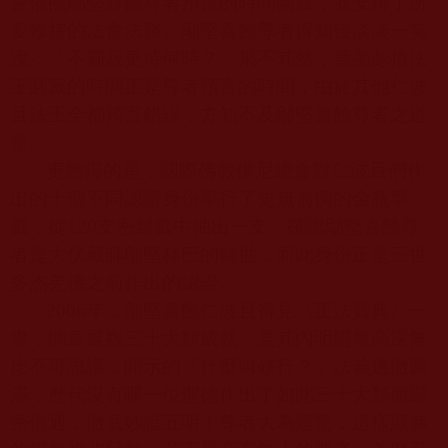
會依照鄔堅喜饒尊者預言的時間圓寂，並安排了所
要修持的法會法務。鄔堅喜饒尊者得知後淡淡一笑
說：「不圓寂更待何時？」果不其然，晉美彭措法
王圓寂的時間正是尊者預言的時間，由於其他仁波
且法王全都預言錯誤，方知不及鄔堅喜饒尊者之道
量。
更難得的是，國際佛教僧尼總會對仁波且們作
出的十個不同認證身份舉行了史無前例的金瓶掣
籤，從
120
支密封籤中抽出一支，確認鄔堅喜饒尊
者是大伏藏師鄔堅林巴的轉世，而此身份正是三世
多杰羌佛之前作出的認證。
2006
年，鄔堅喜饒仁波且得見《正法寶典》一
書，開章展觀三十大類成就，見其內明證量高深無
比不可思議，開示的「什麼叫修行？」法義透徹圓
滿，歷代沒有哪一位聖德作出了如此三十大類而顯
密俱通，徹底妙諳五明！尊者大為震驚，這樣顯赫