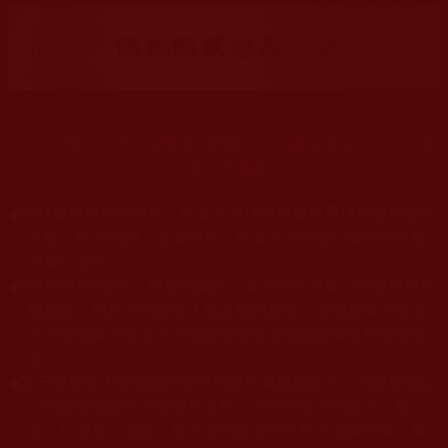
末法時期正法衰，海量佛法娑婆失，祥慶羌佛住世來，法授
佛子興佛幢。
◆
本站遵奉依行南無第三世多杰羌佛與釋迦牟尼佛所說的教法
為無上根本指南，並遵照第三世多杰羌佛辦公室的文告努
力實行運作。
本站網站的型式、目錄的編排、圖文的呈現等一切資料與相
◆
關規劃，均為本站建置人員自我的意思，非南無第三世多
杰羌佛或第三世多杰羌佛辦公室等其他機構單位所指使派
令。
◆
除三段金釦大聖德能作開示所說法義錯誤較少，四段金釦以
上的巨聖德能作正確開示之外，本站所發布的法王、尊
者、仁波且、法師、居士等的文章均不作為法義依據，最