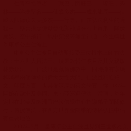
——仁青平措尊者——藏巴．阿旺巴——噶旺．秀
林——洛珠堅參——仙攀多杰——成來龍周——伏
藏大師德欽久美多杰——等等。而在弘法利生的過
程中，移喜措嘉佛母曾化顯神鷹在石上留爪、降伏
魔妖、空中飛行、地中穿沒等無量神通。今生轉世
為康卓公主仁波且。
康卓公主仁波且自幼即接受三位根本上師的法
教：十六世大寶法王、頂果欽哲仁波且及其父親敏
林赤欽法王。仁波且是藏傳佛教中，同時擁有寧瑪
和噶舉兩個傳承的偉大女性大師。仁波且精通藏
文、印度方言，也具備深厚的英文學養，從
1987
年
開始在歐洲及美國、東南亞巡迴傳法、灌頂，每年
定期在北美及歐洲香巴拉佛學中心指導弟子閉關修
行，傳授佛法，在西方世界金剛乘的傳播弘揚中佔
有重要地位。
2007
年
5
月，當康卓公主仁波且見到三世多杰羌