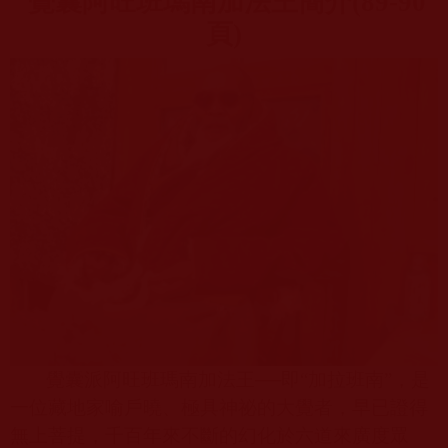
覺囊阿旺班瑪南加法王簡介
(89-90
頁
)
覺囊派阿旺班瑪南加法王──即“加拉班南”，是
一位藏地家喻戶曉、極具神祕的大覺者，早已證得
無上菩提，千百年來不斷的幻化於六道來廣度眾