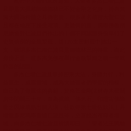
藏密中大德們眾所週知，大聖者多杰仁增仁波
且即是大掘藏師德德林巴不變金剛之化身，持有無
漏大圓滿精髓之耳傳密寶，很多著名藏密大聖仁波
且都在他座下接受灌頂。更難得的是，國際佛教僧
尼總會對仁波且們作出的十個不同認證身份舉行了
史無前例的金瓶掣籤，從
120
支密封籤中抽出一
支，確認多杰仁增仁波且是德德林巴的轉世，而此
身份正是三世多杰羌佛在舉行金瓶掣籤之前一年就
作出的認證。
多杰仁增仁波且掌持密乘大法，身體力行，利
益眾生，威震雪域，成為大德聖者們學習的楷模，
自己為了做眾生的典範，於格芒金剛法林寺木壁關
房中閉關三十年，而為掘藏「佛名石」印證古佛降
世之因緣成熟出關入漢，佐欽寺第七世佐欽法王丹
增龍多尼瑪率聖德仁波且等，至喜饒杰布尊者壇
城，向多杰仁增仁波且祈請叩曰：「聖者法王將離