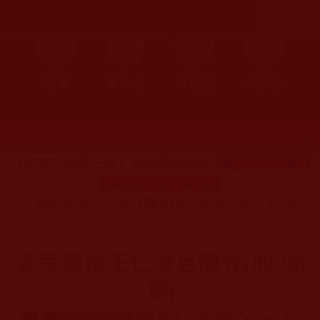
首頁
圖片區
影視區
檔案區
發文時間：2009年02月08日 星期日
瀏覽次數：448
《多杰羌佛第三世》
原始連結頁面
:
http://www.sunm
oonlight.org/book.htm
各宗派法王仁波且簡介
(89-96
頁
)
檔案下載恭聞
:
認證祝賀:65-138
頁
各宗派法王仁波且簡介
(89-96
頁
)