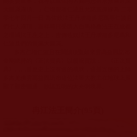
開娑婆世界，我等以眾生的名義向您祈求無漏甚深
大圓滿灌頂。」仁增聖者仁波且允諾並擇緣為 二零
零七年四月一日 為佐欽法王丹增龍多尼瑪等仁波且
們七人灌頂，吉祥時日受請入白馬格桑法王在成都
之壇城法王座之上，密傳佐欽法王丹增龍多尼瑪和
仁波且們的無漏大圓滿。
多杰仁增仁波且在閱讀頂聖如來雲高益西諾布
金剛總持的《正法寶典》以後祝賀說：『《正法寶
典》……是歷史上沒有過的成就，這是五佛的上師
多杰羌佛雲高益西諾布這位法界大教主在地球上展
顯了顯密圓通、妙諳五明的大光明境界。』
冉江法王簡介
(95
頁
)