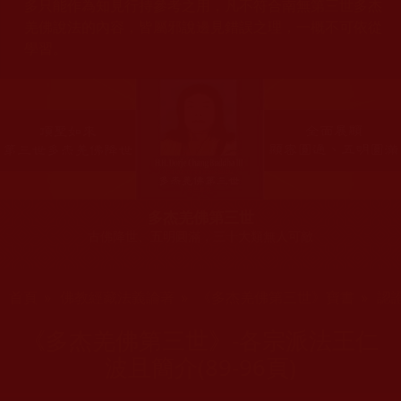
多只能作為知見行持參考之用，凡不符合南無第三世多杰
羌佛說法的內容，皆屬邪說邊見錯誤之理，一概不可依從
學習。
多杰羌佛第三世
古佛降世、五明圓滿，三十大類無人可敵
您在這裡
首頁
»
佛教經藏法義論著
»
《多杰羌佛第三世》寶書
»
認
《多杰羌佛第三世》-各宗派法王仁
波且簡介(89-96頁)