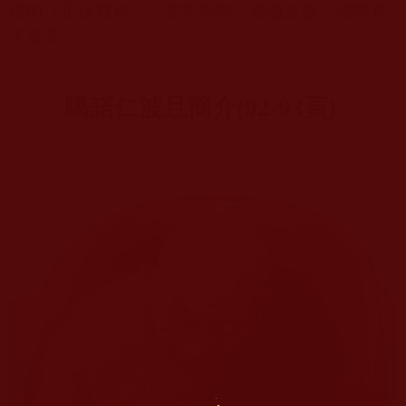
佛的《正法寶典》，非常高興，感激之餘，當即寫
了賀函。
噶諾仁波且簡介
(92-93
頁
)