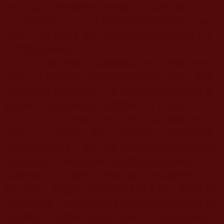
無上菩提、實證開悟的大瑜珈士，常將足跡、手
印，印於岩石之上，或必要時跌坐騰空而起。
2007
年秋，三世多杰羌佛正式認證阿旺班瑪南加法王是
督琴郎哇的轉世。
幾百年來，在廣闊的龍什加寺天然的實修
道場，已有很多位大德高僧在這裡修行成就。覺囊
派的修法是非常嚴格的，並以實修時輪金剛密法著
稱於世。凡是出家眾必須要閉關三年三個月零三
天，才可以入殿念經，每一位僧人都是具有真實法
力的。在法王的弟子當中，已經很多人證得阿羅漢
果位及登地菩薩，其中大首座阿旺班瑪諾布活佛成
就尤為突出，每次閉關結束都要經過班瑪南加法王
嚴格的考試。比如考試控制住自己的氣脈營運、抑
制住呼吸，最低要
30
分鐘不喘氣為及格；還有像班
瑪諾布活佛、曲央活佛等極少數修行成就的人要經
過金剛拳、地震輪瑜伽飛行的考試，也就是身性合