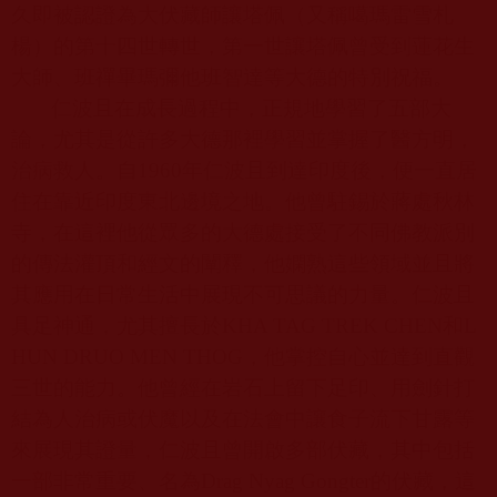
久即被認證為大伏藏師讓塔佩（又稱噶瑪雷雪札
楊）的第十四世轉世，第一世讓塔佩曾受到蓮花生
大師、班禪畢瑪彌他班智達等大德的特別祝福。
仁波且在成長過程中，正規地學習了五部大
論，尤其是從許多大德那裡學習並掌握了醫方明，
治病救人。自
1960
年仁波且到達印度後，便一直居
住在靠近印度東北邊境之地。他曾駐錫於蔣處秋林
寺，在這裡他從眾多的大德處接受了不同佛教派別
的傳法灌頂和經文的闡釋，他嫻熟這些領域並且將
其應用在日常生活中展現不可思議的力量。仁波且
具足神通，尤其擅長於
KHA TAG TREK CHEN
和
L
HUN DRUO MEN THOG
，他掌控自心並達到直觀
三世的能力。他曾經在岩石上留下足印、用劍針打
結為人治病或伏魔以及在法會中讓食子流下甘露等
來展現其證量，仁波且曾開啟多部伏藏，其中包括
一部非常重要、名為
Drag Nyag Gongter
的伏藏，這