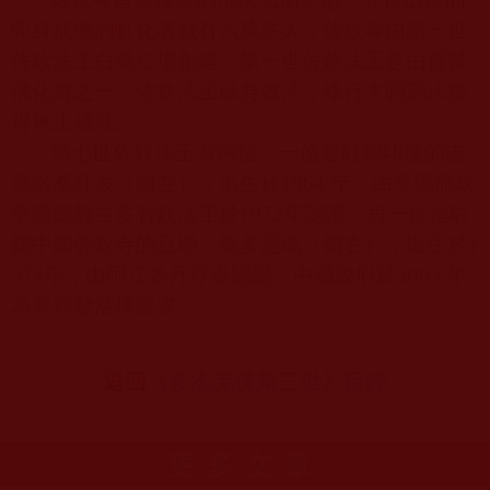
即身成佛的虹化者就有六萬多人，佐欽寺由第一世
佐欽法王白瑪仁增創建。第一世佐欽法王是由寶髻
佛化身之一，佐欽法王以身效法，修行大圓滿法獲
得無上成就。
第七世佐欽法王有兩位，一位是駐錫印度的吉
美洛桑旺波（圖左），出生於
1964
年，由寧瑪龍欽
寧體總教主多智欽法王於
1972
年認證。另一位是駐
錫中國佐欽寺的旦增．龍多尼瑪（圖右），出生於
1
974
年，由阿江多丹尊者認證，中國政府於
2003
年
為其頒發活佛證書。
返回
《多杰羌佛第三世》目錄
更多文章