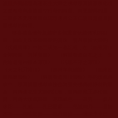
波且共同認證為蓮花生大師之佛母移喜措嘉所化現
之楚布寺烏金措嫫空行母的轉世。而更難得的是，
三世多杰羌佛曾親自認證康卓公主仁波且是益喜措
嘉佛母的轉世。
移喜措嘉佛母是藏密多個重要伏藏傳承的祖
師，如由文殊菩薩轉世的貢珠．雲丹嘉措大師的
《伏藏寶庫》中第二函第一卷記載，在《如來灌頂
金剛密集．清淨寶瓶》、《解脫聖道自在之王．生
死輪迴鬼神根本灌頂》、《污垢不淨之灌頂》、
《火之利刀灌頂》、《加持羊羔續論》、《如來密
集羯磨儀軌》、《解脫聖道灌頂儀軌》等的伏藏傳
承中，移喜措嘉佛母承接由無量光佛傳給靜忿觀世
音、再傳蓮花生大師的法教，並傳給藏王赤松德
贊，再傳大伏藏師娘．尼瑪威色——聶秀——參丹
珠陀——扎威——扎巴堅參——慈誠炯乃——喜饒
杰布——南喀堅參——噶丹嘉措——彌居理卓巴