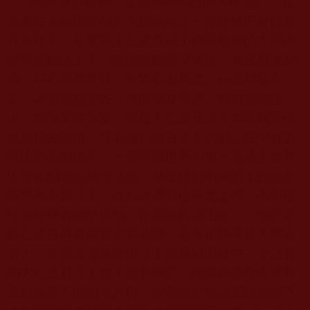
鄔堅喜饒尊者，是藏密寧瑪巴的大伏藏師，是
蓮花生大師授記的八大伏藏師之一鄔堅林巴身口意
真身再來，是世界上仁波且法王們所敬仰的大聖德
鄔堅喜饒法王子，證境證德高深無比，具足廣大神
通，但卻超然世外，來無影去無蹤，行蹤神秘不
定，時而幽居深谷，時而現身草原，偶由高閣樓
出，轉眼茅舍篷安，就是大仁波且法王們要找到他
也是很困難的。尊者在仁波且法王們的心目中有著
無比崇高的地位，一些享譽世界的第一流法王都曾
依尊者的授記處理法務，就連達賴喇嘛的上師如意
寶晉美彭措法王，在自身遭遇違緣魔之際，也向鄔
堅喜饒尊者請求援助。晉美彭措法王說：「鄔堅喜
饒仁波且尊者確實非同凡響，是真正的具足大神通
者！」在預言晉美彭措法王圓寂的因緣中，全世界
的大仁波且法王做了很多預言，鄔堅喜饒尊者則預
言出與眾不同的年月日，但晉美彭措法王卻說他不