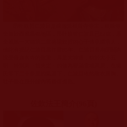
昂旺欽哲仁波且是薩迦派根薩寺寺主，根薩寺
坐落於西藏昌都地區，昂旺欽哲仁波且已
82
歲，系
全藏第一大德第二世蔣陽欽哲的心子傳承繼承人，
佛陀有授記仁波且當住世
85
年。仁波且長期閉關而
深受薩迦各寺的敬重，具足大神通，精於大小五
明，特別其『拙火定』的修為譽滿雪域高原，在攝
氏零下二十多度的氣溫下，仁波且依然敞衣露胸。
肚子能在幾分鐘內將雞蛋煮熟。
佐欽法王簡介
(96
頁
)