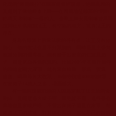
化現的“蔣揚薩拉”在圓寂前曾經說過，他很高興的
又遇到了像他根本上師──在西藏地位極高的“阿旺
帕瑪天津喇嘛”一樣的人。金剛上師安貢喇嘛曾當面
說阿旺班瑪南加法王，有空氣的地方，就有法王的
存在。
身為各類無上密乘法脈的持有者，法王沒有分
別心，他的教法也是不分派別的，同時還是主張無
教派分別的倡導者。他有幾千出家眾的仁波且弟
子，都是來自各個教派的。比如
2005
年在龍什加寺
的時輪金剛大灌頂，就有來自格魯、寧瑪、覺囊、
薩迦、噶舉等各大教派，
36
個寺院近
4000
的僧眾，
在家弟子
14
萬人之多，場面盛大。
有一個叫課威咱波的人因為穿戴了法王給的金
剛結，竟能避過火槍子彈，而毛髮不傷，這件事在
當地也是家喻戶曉，不管出家弟子還是在家眾，都
知道法王的成就，對其信心百倍。這位早已經證得