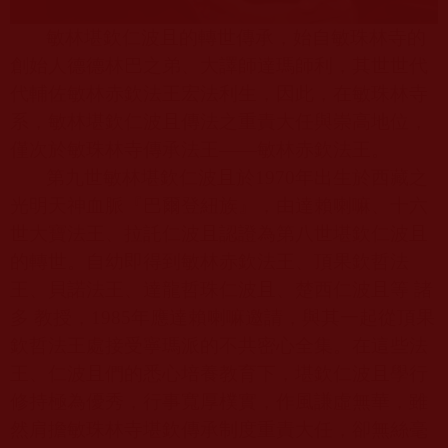
敏林堪欽仁波且的轉世傳承，始自敏珠林寺的
創始人德德林巴之弟、大譯師達瑪師利，其世世代
代輔佐敏林赤欽法王宏法利生，因此，在敏珠林寺
系，敏林堪欽仁波且傳法之重責大任與崇高地位，
僅次於敏珠林寺傳承法王——敏林赤欽法王。
第九世敏林堪欽仁波且於
1970
年出生於西藏之
光明天神血脈『巴爾登紐族』，由達賴喇嘛、十六
世大寶法王、拉託仁波且認證為第八世堪欽仁波且
的轉世。自幼即得到敏林赤欽法王、頂果欽哲法
王、貝諾法王、達龍哲珠仁波且、楚西仁波且等 諸
多 教授，
1985
年應達賴喇嘛邀請，與其一起從頂果
欽哲法王處接受寧瑪派的不共密心全集。在這些法
王、仁波且們的悉心培養教育下，堪欽仁波且學行
修持極為優秀，行事寬厚樸實，作風謙虛無華，雖
然肩擔敏珠林寺堪欽傳承制度重責大任，卻無絲毫