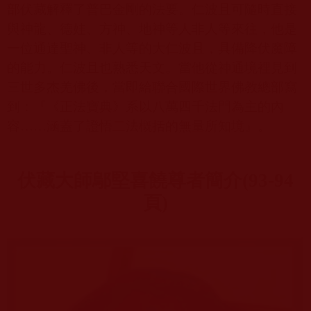
部伏藏解釋了普巴金剛的法要。仁波且可隨時直接
與神龍、德娃、方神、地神等人非人等來往，他是
一位通達聖神、非人等的大仁波且，具備降伏魔障
的能力。仁波且也熟悉天文。當他從神通境裡見到
三世多杰羌佛後，當即給聯合國際世界佛教總部寫
到：『《正法寶典》系以八萬四千法門為主的內
容……涵蓋了證悟二法概括的無量所知境』。
伏藏大師鄔堅喜饒尊者簡介
(93-94
頁
)