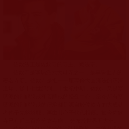
佐欽法王是佐欽寺的寺主、總法臺。
佐欽寺是寧瑪派六大母寺之一，是享譽世界的
著名寺廟。佐欽寺是惟一一座專修大圓滿法的清淨
道場，從十七世紀到二十世紀中期，佐欽寺又是寧
瑪派的別解脫戒和菩薩戒的授受中心，當今所有寧
瑪派的別解脫戒的傳承都是源自於佐欽寺的大成就
者佛子先盤塔耶，再由其心子代代相傳。如今佐欽
寺已有近三百座分支寺廟， 分布於世界五大洲。
佐欽寺這個殊勝的佛法弘揚聖地，先後出現的