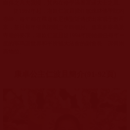
自得之凡夫我慢，其內在修學涵養富涵大士之風。
從
1992
年起，堪欽仁波且擔任敏珠林佛學院的
導師，每年都在釋迦牟尼佛聖誕傳授出家戒予數百
眾，並且每年依舊閉關三至四個月。應眾多寧瑪派
寺廟的要求，堪欽仁波且從
1994
年開始擔任每年一
度的寧瑪派世界和平祈福大法會的副會長，深得崇
高地位。
康卓公主仁波且簡介
(91-92
頁
)