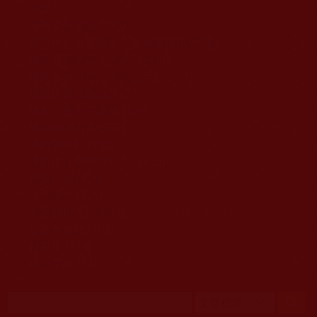
移至主內容
首頁
佛教文告通知 (370)
第三世多杰羌佛簡介與相關資訊 (423)
佛菩薩尊者高僧大德們 (421)
佛教各單位資訊與法會活動 (417)
佛教經藏法義論著 (776)
佛教法會聖蹟證量 (149)
佛教鑑師之道 (292)
佛教聞法點 (792)
佛教修行受用與知見 (3823)
菩提行德 (494)
理諦護法 (726)
文學藝術工巧 (691)
娑婆有溫情 (107)
科學眼 (110)
線上學院 (11)