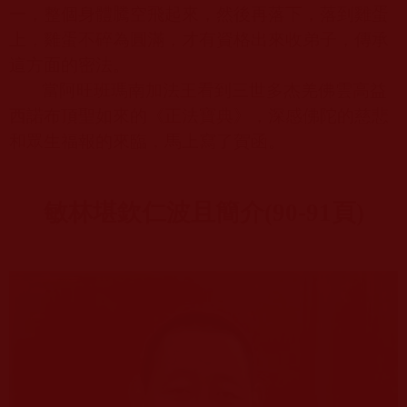
一，整個身體騰空飛起來，然後再落下，落到雞蛋
上，雞蛋不碎為圓滿，才有資格出來收弟子，傳承
這方面的密法。
當阿旺班瑪南加法王看到三世多杰羌佛雲高益
西諾布頂聖如來的《正法寶典》，深感佛陀的慈悲
和眾生福報的來臨，馬上寫了賀函。
敏林堪欽仁波且簡介
(90-91
頁
)