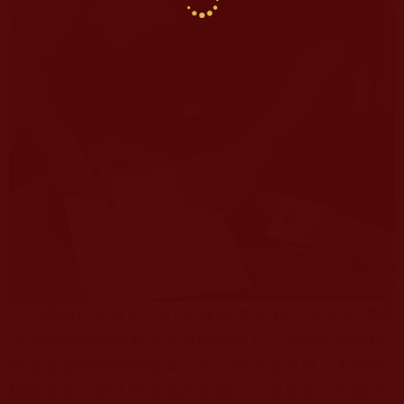
噶諾仁波且於
1942
年藏歷 九月初八 出生在東藏
多康的德格地區靠近八蚌鎮的地方，他的母親憎秋
東是直貢嘎舉派的後裔，而父親則是西藏三大舊密
續教派之一的大舍雪派的後裔。仁波且在出生後不