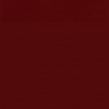
冉江法王為寧瑪巴六大寺系之一的雪謙寺系的
法王。
現今的冉江法王為第七世的冉江法王，於
1966
年吉日帶著祥異之兆降生於印度的羌地噶，第十六
世大寶法王認證了他為第六世冉江法王的轉世並為
其舉行坐床典禮。
2007
年，應國際佛教僧尼總會的
請求，三世多杰羌佛親自認證第七世的冉江法王是
雪謙冉江仁波且的轉世。
仁波且十五歲的時候，由寧瑪派教法的頂飾楚
西法王剃度出家，二十歲時在楚西法王處受近圓
戒，特別於根本上師頂果欽哲法王、第十四世達賴
喇嘛、薩迦天津法王、第十六世大寶法王、薩迦秋
吉崔欽法王、寧瑪巴貝諾法王、香巴噶舉卡魯仁波