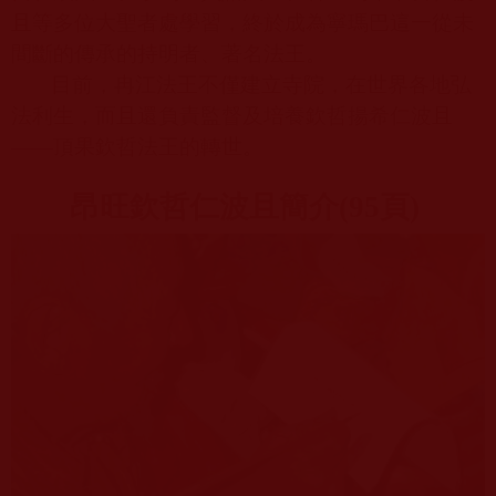
且等多位大聖者處學習，終於成為寧瑪巴這一從未
間斷的傳承的持明者、著名法王。
目前，冉江法王不僅建立寺院，在世界各地弘
法利生，而且還負責監督及培養欽哲揚希仁波且
——頂果欽哲法王的轉世。
昂旺欽哲仁波且簡介
(95
頁
)