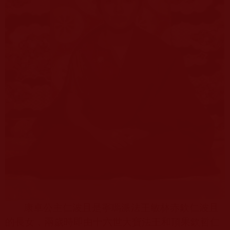
康卓公主仁波且是寧瑪派法王敏林赤欽仁波且
的長女，兩歲時即由十六世大寶法王和頂果欽哲仁