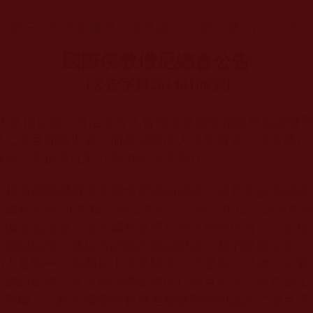
：
第三世多杰羌佛辦公室來函印證(
第七號）(2013
年12
國際佛教僧尼總會公告
(
公告字第
20140108
號
)
人來信反應，有活佛等人冒充假造國際佛教僧尼總會
證仁波且和轉世者，而被認證的人毫無資質、沒有修行
清後，要追究此欺詐冒假的法律責任。
凡持有國際佛教僧尼總會聖德組認證仁波且尋訪團認證
尼總會來
email
複核，填上俗名、法名、生日、及出生
是偽假認證書，是否屬於冒牌仁波且或轉世者，一當核
聖德組認證仁波且尋訪團的假認證書，我們將會公眾公
的人是騙子，你屬於上當受騙者，不是真正活佛。必要
聖德組認證仁波且尋訪團認證的仁波且名單公布在網上
當受騙。凡持有國際佛教僧尼總會聖德組認證仁波且尋