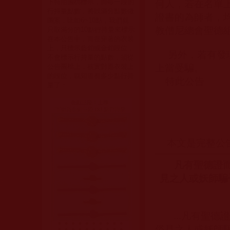
下特用圖檔標示，而每一段的
何人，若在名單
行持量點數，將以滿分點數做
證書的為師者，
圖案，比如6~10點，我們就
教僧尼總會聖德
只取滿分的10點行持量來標示
在本公告中，而在穿著的衣裝
上，只標示藍釦或金釦段位，
另外，若有發
不會標示行持量的點數，須從
上當受騙。
公告圖檔上，核實對應衣裝上
的段位，就知道有多少點行持
特此公告
量了：
本文是完整公
凡有聖德證
見之人或妖師騙
...
凡有聖德證
俗見之人或妖師