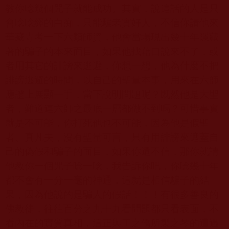
教你唸幾個咒子就能成功。其實，說這話的人是只
會唸唸經的白痴，只能騙老實好人，不信你請他來
華藏寺考一下六類師資，他會當場現出幾十年隱藏
著的騙子的本來面目，如果他找藉口說來不了，或
者用其它的誹謗來逃避，你想一想，他為什麼不把
誹謗逃避的時間，以自己的聖量本事，用來在六師
應證上展顯一手，當下說明問題呢？既然他是大聖
者，難道連六師之最底一層都做不到嗎？可惜事實
就是不可能，你打死他也不可能，因為他是假聖
者、真凡夫，沒有聖量可言，只有用誹謗來遮蓋自
己的偽假和騙子的面目，如果你還不信，那你就請
他教你一個咒子唸一唸，我告訴你吧，你唸幾十年
都不會有一分一毫的神通，這就是相信騙子的結
果，因為他說的是騙人的假話！！！有很多善良的
佛教徒，往往百分之九十九看問題都只看表面，不
看內在的實質真相，這正與工之僑所製之琴的遭遇