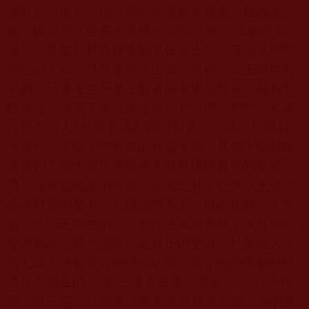
讚歎過，但是，這不能說明這些人就是大德或聖
德，因為第三世多杰羌佛曾經開示說：“原因很簡
單，一旦在行持過程中知見失守正諦，無論是什麼
地位的人物，乃至是著名古德、尊者、法王轉世再
來的，只要今生不是上覺道或中地道師資，都有危
險退道，會當下步入邊道中，乃至墮入邪門。凡是
行持不落入
128
條邪惡和錯誤知見、深通經教而如
法修行、菩提大悲利眾的就是大德，具備大德基礎
後拿到七師十證現場監考人發誓擔保簽字的聖證
書，這就是鐵定的聖德，除此之外，任何法王認證
的或封授的聖者，包括認證為上一世的祖師、大尊
者、大法王轉世的，只要今生未經考核，沒有領到
聖證書的，都不能確定是真正的聖者，只要此人沒
有七師十證發誓簽發給他的聖證書，他的聖德身份
也是不成立的。”第三世多杰羌佛還說了：“六不代
表，唯一是：
1.
傳承法脈不代表就是聖德證量的身