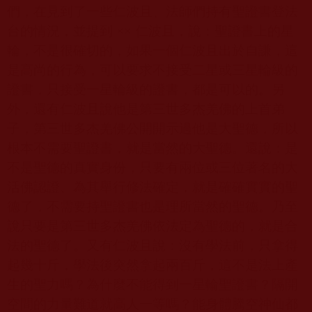
們，在見到了一些仁波且、法師們持有聖證書登法
台的情況，並提到 ×× 仁波且，說：聖證書上的星
輪，不是很確切的，如果一個仁波且出於自謙，這
是高尚的行為，可以要求不接受二星或三星輪級的
證書，只接受一星輪級的證書，都是可以的。另
外，還有仁波且說他是第三世多杰羌佛的上首弟
子，第三世多杰羌佛公開開示過他是大聖德，所以
根本不需要聖證書，就是當然的大聖德。還說：是
不是聖德的真實身份，只要有兩位或三位著名的大
活佛認證、為其舉行修法確定，就是確確實實的聖
德了，不需要持聖證書也是理所當然的聖德。乃至
說只要是第三世多杰羌佛依法定為聖德的，就是合
法的聖德了。又有仁波且說：沒有學法前，只拿得
起幾十斤，學法後突然拿起兩百斤，這不是法上產
生的聖力嗎？為什麼不能得到一星輪聖證書？隔開
空間的力量難道就高人一等嗎？能身體騰空神仙都