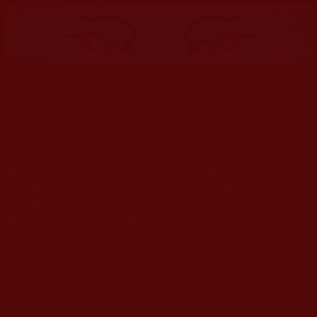
末法時期騙子邪師橫行，從佛陀菩薩稱號到普通居士，凡是
教人的，你若要跟他學就須好好鑑別。
鑑師，保護學佛慧命！
◆
本站遵奉依行南無第三世多杰羌佛與釋迦牟尼佛所說的教法
為無上根本指南，並遵照第三世多杰羌佛辦公室的文告努
力實行運作。
◆
除三段金釦大聖德能作開示所說法義錯誤較少，四段金釦以
上的巨聖德能作正確開示之外，本站所發布的法王、尊
者、仁波且、法師、居士等的文章均不作為法義依據，最
多只能作為知見行持參考之用，凡不符合南無第三世多杰
羌佛說法的內容，皆屬邪說邊見錯誤之理，一概不可依從
學習。