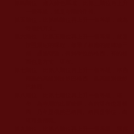
第四階位，進入綠色區域，比第三階位再上升
一個等級，就是寺廟的住持。
第五階位，比第四階位再上升一個等級，成為
寺廟的方丈。
第六階位，比第五階位再上升一個等級，就是
按照規定的課程，修學了相應的經律論三
藏，通過辯論，得到學位的格西，有的格
西也是方丈、堪布。
第七階位，比第六階位再上升一個等級，格西
裡面的高級別拉然巴格西、最高級別俄然
巴格西。
第八階位，比第七階位再上升一個等級，堪
布，為寺廟的出家統領，有的堪布也是格
西，乃至是俄然巴格西。格西是學位，而
堪布是僧職。
第九階位，比第八階位再上升一個等級，獲得