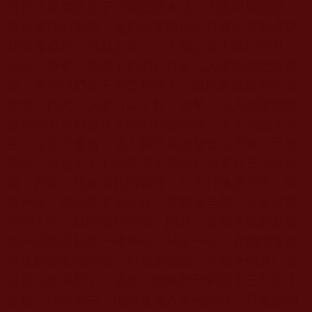
證在大庭廣眾之下公開監督考試，大家現場親見，
符合實在的聖量，是必須要憑自己真實不虛的成就
功夫獲得的，也就是說，十七個出家人或仁波且、
法王、尊者，見證了他們符合超凡入聖的聖證量成
就，並為他們發下重誓和簽名，以此來擔保他們是
聖者。因此，大家可以了解，如果一個人的聖證量
成就沒有達到超凡入聖的那個程度，這十七個人當
中，完全不會有一個人願意為他發誓而導致自己墮
地獄，而且這十七位監考人當中必須要有三位是聖
德，因此，鑑於如此的實在，至少對佛弟子依止學
習來說，這些聖者是比較可靠和安全的，不會誤導
他們人生一世的修行學法。同時，這些應試的聖德
也不是固定於某一種身份，只要一位行者的證量成
就達到聖者的階位，他就是聖德，不在乎他是仁波
且或法師或居士。還有，能夠晉升到第十三至第十
五這三個級別中，也就是進入黃色區域，只是說明