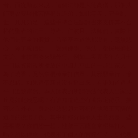
者。而從顯教來說，這個法師是大德高僧，那個法
師更說要與佛菩薩稱兄道弟，如此等等，完全亂
世，凡凡頗足。這些手持合法認證書來支撐其不合
格的聖者的法王、尊者、仁波且、法師們，實際上
他們是完全的假貨，乃至基本道德都沒有，毫無悲
心，除了騙信徒，一說到佛學、佛法，都採用摘抄
文論、東拼西湊來騙外行。例如二零
壹零年八月十
一日
國際衛視所播放的中國九華山的一群出家人，
為了燒香，竟然拿棍棒暴打信眾，其邪惡暴行，慘
不忍睹。如果這個新聞沒有播出來，有誰知道這些
平日道貌岸然、為人師表的所謂佛法代表人出家比
丘竟如此殘忍呢？有誰知道這些有著鐵定傳承、披
著比丘外衣、身為以慈悲願力著稱的地藏王菩薩的
道場的後繼子孫、其中有部分傳承人士竟然是一些
惡棍呢？你們想一想，地藏王菩薩會拿棍棒打人
嗎？所以傳承，代表不了個人的實際行持，更代表