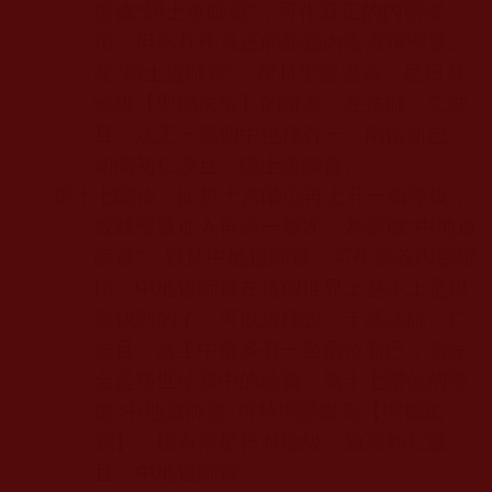
聖德“碩士道師資”，可作真正的內密灌
頂，但不具作真正的勝義內密灌頂聖量。
此“碩士道師資”，所持聖證書為一星日月
輪級【聖德法位】的證書，在法師、仁波
且、法王一萬個中也僅有一、兩位而已，
如開初仁波且，碩士道師資。
第十七階位，比第十六階位再上升一個等級，
成就聖量進入再高一層次，為聖德“中地道
師資”。對於中地道師資，可作勝義內密灌
頂，中地道師資在這個世界上基本上是很
難找到的了，可以這樣說，十萬法師、仁
波且、法王中最多有一至兩位而已，這完
全是稀世珍寶中的珍寶。第十七階位的聖
德“中地道師資”所持聖證書為【聖德駕
到】，標有兩星日月輪級，如莫知仁波
且，中地道師資。