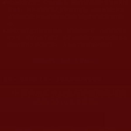
本站網站的型式、目錄的編排、圖文的呈現等一切資料與相
◆
關規劃，均為本站建置人員自我的意思，非南無第三世多
杰羌佛或第三世多杰羌佛辦公室等其他機構單位所指使派
令。
◆
本區大量訊息經過摘錄節取，故非完整內容，僅做為索引參
考之用，希冀作為引路石，導引恭聞完整的南無第三世多杰
羌佛的法音與辦公室公告，方為最正確圓滿的法義！
系統鑑師文：
鑑師，保護慧命！
您在這裡
首頁
»
佛教鑑師之道
»
佛教鑑師相關文告理諦
二十層台位與成就道行比量圖等相關
法義(2019.5.9更新)