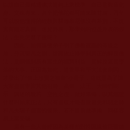
以說自己最精通佛法達到上乘標準、自己是觀音化
身、文殊再來，甚至把佛陀都可請來降甘露，乃至
可以說他懂得的經教與釋迦牟尼佛沒有差別，不從
實質鑑定真鋼，迷於外表，那學到的也是外表的假
法，生死怎麼了脫呢？
因此，如何讓佛弟子明了佛教裡面的等級之
差，分清聖凡之別，從而依止修學到真正的解脫佛
法，是關係到所有眾生的福慧利益、是解脫還是墮
落的大事。正因為如此，逢世界和平大法會期間，
才發出了“無上珍寶之福音”小冊子，這就是為了讓
大家提前學習其他祖師、高僧、法王、大師們開
示、講述的般若、空性之理，做好準備，以其鑑證
什麼叫如來正法，只有這樣才能盡量避免邪惡之師
和凡夫騙子傷害的後果。若不提前做準備，同樣容
易上當受騙。
還有一些人曾經因為某種相對性因緣被巨聖德