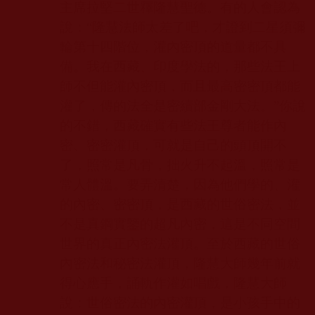
主席拉堅二世釋隆慧聖德。有的人會認為
說：“隆慧法師太差了吧，才證到二星須彌
輪第十四階位，灌內密頂的道量都不具
備。我在西藏、印度學法的，那些法王上
師不但能灌內密頂，而且最高密密頂都能
灌了，傳的法全是密續部金剛大法。”你說
的不錯，西藏確實有些法王尊者能作內
密、密密灌頂，可就是自己的頭頂開不
了，照常是凡骨，拙火升不起溫，照常是
常人體溫。要弄清楚，因為他們學的、灌
的內密、密密頂，是西藏的世俗密法，並
不是真鋼實鑒的超凡內密，這是不同空間
世界的真正內密法灌頂。至於西藏的世俗
內密法和秘密法灌頂，隆慧大師幾年前就
得心應手，誦軌作灌如唱戲，隆慧大師
說：世俗密法的內密灌頂，是小孩手中的