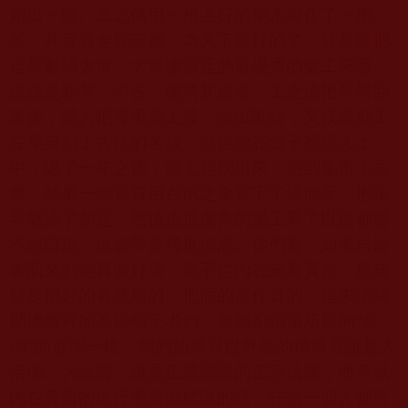
如出一轍。工之僑用一根上好的桐木製作了一把
琴，其音質金聲玉應，為天下最好的了，於是就把
這琴獻給太常，太常讓宮廷的最優秀的樂工來看，
說這是新琴，不古，便將其退還。工之僑把琴帶回
家後，請人把琴重新上漆，做出斷紋，又找篆刻工
在琴身刻上古代的名款，然後放在盒子裡埋入土
中，過了一年之後，從土裡挖出來，抱到集市上去
賣，結果一個官貴用百兩之金買下了這個琴，把這
琴獻給了朝廷，然後這批優秀的樂工看了以後都贊
不絕口說：這個琴是稀世珍品。你們看，如果只從
表面來判定真假好壞，而不從內在來看實質，那無
疑是把好的看成壞的，把假的當作真的。這末法時
期佛教裡的為師騙子者們，就如劉伯溫所寫的“良
桐”的道理一樣，我們如果只從外表的傳承看誰是大
活佛、大法師、誰是正統認證的正宗法脈，而不以
內在實質的道行聖量做標準的話，任何一個人都可