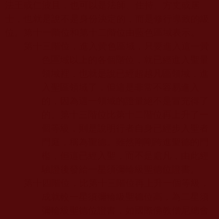
法王或仁波且，也可以是法師、住持、方丈或居
士，也就是說不是身份決定的，而是修行導致的級
位。第十一階位和第十二階位由藍色區域表示。
第十三階位，進入黃色區域，只要進入這一黃
色區域以上的各個階位，就已經進入聖量
領域裡，也就是說已經超越凡區領域，進
入聖區領域了，但這是非常不容易進入
的，因為這一領域的證量絕不是冒充得了
的。第十三階位比第十二階位再上升了一
個等級，則是說明行者自身已經步入聖者
門庭，稱為聖德。雖然剛剛跨進聖德的門
檻，但這已經入聖，而不是處凡，由此經
驗證後發給一星須彌輪級聖德位證書。
第十四階位，比第十三階位再上升一個等級，
成就較一星須彌輪級聖德位高，為二星須
彌輪級聖德位證書，如國際佛教僧尼總會