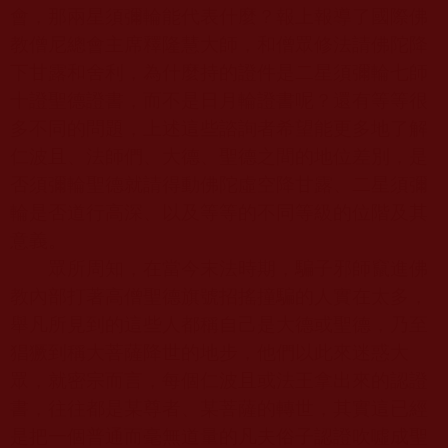
會，那兩星須彌輪能代表什麼？報上報導了國際佛
教僧尼總會主席釋隆慧大師，和僧眾修法請佛陀降
下甘露和舍利，為什麼持的證件是二星須彌輪七師
十證聖德證書，而不是日月輪證書呢？還有等等很
多不同的問題，上述這些諮詢者希望能更多地了解
仁波且、法師們、大德、聖德之間的地位差別，是
否須彌輪聖德就請得動佛陀虛空降甘露、二星須彌
輪是否道行高深、以及等等的不同等級的位階及其
意義。
眾所周知，在當今末法時期，騙子邪師竄進佛
教內部打著高僧聖德旗號招搖撞騙的人實在太多，
舉凡所見到的這些人都稱自己是大德或聖德，乃至
猖獗到稱大菩薩降世的地步，他們以此來迷惑大
眾，就密宗而言，每個仁波且或法王拿出來的認證
書，往往都是某尊者、某菩薩的轉世，其實這已經
是把一個普通而毫無道量的凡夫俗子認證吹噓成聖