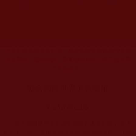
首頁
圖片區
影視區
檔案區
發文時間：2013年02月05日 星期二
瀏覽次數：701
※本文僅供參考索引用，為避免斷章取義所帶來的
片面零碎、錯誤理解，應加讀原始各公告文論完整
文章為依傍。
聯合國際世界佛教總部
對諮詢的回覆
聯合國際世界佛教總部剛剛在香港舉辦了“世界
和平大法會”，其中有列席大會的阿闍黎和聞法上師