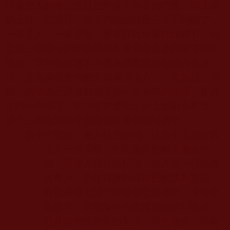
行者個人的修行成就已經邁入聖者的門檻，與人者
的上師、仁波且、法王們的成就是完全不同的了，
一者是人，一者是聖，聖者在此世界比較稀有，但
是這三個階位的聖德仍然不具備作真正內密灌頂的
師資，而只能作書本上廣為佛教界所知的內密灌
頂，最高傳藏密中的大圓滿深道六法，比如這三個
階位的聖德是絕沒有弟子掌中金剛舞的道量，作真
正的內密灌頂，而只能在透明法台上顫動金剛力。
第十三階位到第十五階位以黃色區域表示。
第十六階位，進入紅色區域，比第十五階位再
上升一個等級，此聖量已脫離須彌輪領
域，而進入日月輪領域，進入這一領域實
在奇少，不僅自身的成就已經成為聖德，
而且通過七師十證現場監督考試，現場拿
出聖力，證明舉行內密灌頂的功行圓滿，
已具備教授弟子的聖法，到此地步，即為