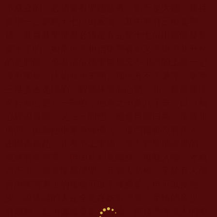
不成立的，必須要有聖德監考，而不是大德，並且
當場一定要夠十七位出家師，其中要有三位是聖
德，並且其聖證書必須是有完整十七位出家師發誓
簽字了的。如果你不相信稱聖者而又不掛證就升座
的是邪師，你看這位稱聖自居又不掛證的上師一定
沒有聖量，比如頭頂未開、拙火升不了溫等，拿第
三世多杰羌佛的《暇滿殊勝海心髓》和《最勝菩提
空行海心髓》一對照，他差之十萬八千里，以《藉
心經說真諦》之法一問他，他會目瞪口呆，所答非
所問，因為他根本不懂佛法，連門檻都沒有步入，
正因為如此，才考不上聖德、拿不到聖德證書的。
或雖有聖證書，但由於邪見纏身，鬼魅入體，才藏
證不掛，惡意慢辱佛聖，其罪大惡極。至於有人傳
言說聖證書上的星輪可以不接受多，但可以接受
少，說這話的人完全是在妖言惑眾，星輪的多少、
有幾顆，是須彌輪還是日月輪，那是憑考試人的聖