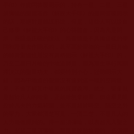
手印》作提問答覆開示的，持有一星、二星、三星
須彌輪的聖德若作《解脫大手印》的提問答覆開示
的話，那絕對是錯誤邪說，但是，這些人可以談自
己修學《解脫大手印》的心得體會，因為凡是開
示，應該是正確的說法，而聖德是不具備這樣的學
問和證量去作開示的，甚至高於聖德的一星日月輪
的師資聖德也是沒有資格開示《解脫大手印》的，
乃至二星日月輪的中地道師資，能為眾生舉行黑關
擇決法的聖量功夫，都要特別小心，謹防開示大
錯，因為中地道的聖量沒有達到這一級的空間世
界，不會了解其中暗藏的真實義理。總之，聖量就
是超於凡人的能量，正如雖然拿很重，但這畢竟限
控於凡夫的力氣範圍，並不是超於時空。隔空之外
的聖力，大家都清楚可見，一清二楚，不是凡人的
人力能做得到的。得一星須彌輪，以表超凡入聖之
力。至於二星須彌輪，那是要脫胎換骨的，必須頭