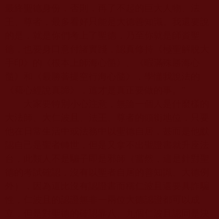
最終聖德身份，否則，再了不起的巨大人物、法
王、尊者，最多看好只能是大德善知識。我還要說
的是，就是你們考上了聖德，乃至你就是師資聖
德，也要身口意付諸實踐，認真修持《極聖解脫大
手印》的《根本上師海心髓》、《暇滿殊勝海心
髓》和《最勝菩提空行海心髓》，學懂我說法的
《藉心經說真諦》，這才是真正要做的事。”
大家要特別小心注意，無論一個人是什麼樣的
大法師、大仁波且、法王、尊者的頭銜地位，只要
他在日常生活中或法務中以聖德自居，甚而是他默
認自己是聖者轉世，但是又拿不出聖證書就升座法
台，此類人不是騙子即是邪師（當然，這是針對聖
德的考試確認，沒有以聖者自居的善知識、大德例
外），因為這比沒有認證書而稱仁波且還要具詐騙
性，仁波且的認證無非
一兩
位大德認證都可以成
立，但是對聖德的確認靠八、九個仁波且認同是決