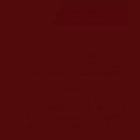
第一階位，在最低一層，即是紫色區域代表，
是最基礎的階位，是持守五戒，成為一個
正規、守戒修行的在家人中的佛弟子。
第二階位，比第一階位再上升一個等級，就是
如法依教奉行的普通出家眾。
第三階位，比第二階位再上升一個等級，則是
受了三壇大戒並如法守戒、如法行持的出
家眾。第一階位到第三階位均由紫色區域
表示，每一區域代表一個不同層次的境
界。