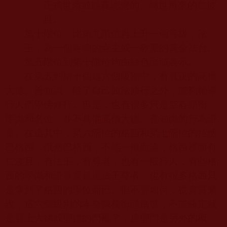
正式世俗或勝義認證的、轉世再來的仁波
且。
第十階位，比第九階位再上升一個等級，法
王，為一個寺廟的寺主或一教派的黃金法台。
第五階位到第十階位均由綠色區域表示。
在第五到第十個這六個級別中，有真正的高僧
大德、善知識，除了自己如法修行之外，能夠輔導
行人們學佛修行。但是，也有很多只是空有頭銜、
學識和名位，並不具備高僧大德、善知識的行為證
量。在這其中，第六階位的格西和第七階位的拉然
巴格西、俄然巴格西，不能一概而論，格西裡面有
仁波且，有法王，有尊者，也有一般行人，有些格
西的學識和證量要超過法王尊者，也有很多格西只
是拿到了格西的學位而已。但不管如何，從實質來
說，這六個級別的本身職務衔頭稱號，不能確定就
是登上大德或聖德的門檻了，這聖門是另外的概