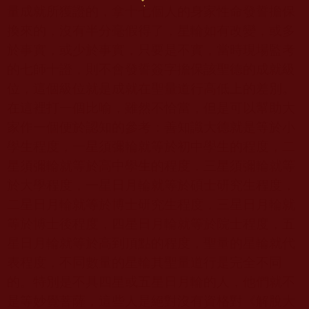
量成就所獲證的，拿十七個人的身家性命發誓擔保
換來的，沒有半分毫假得了，星輪如有改變，或多
於事實，或少於事實，只要是不實，當時現場監考
的七師十證，則不會發誓簽字擔保該聖德的成就級
位，這個級位就是成就在聖量道行高低上的差別。
在這裡打一個比喻，雖然不恰當，但是可以幫助大
家作一個便於認知的參考：善知識大德就是等於小
學生程度，一星須彌輪就等於初中學生的程度，二
星須彌輪就等於高中學生的程度，三星須彌輪就等
於大學程度，一星日月輪就等於碩士研究生程度，
二星日月輪就等於博士研究生程度，三星日月輪就
等於博士後程度，四星日月輪就等於院士程度，五
星日月輪就等於高到頂點的程度，聖量的星輪就代
表程度，不同數量的星輪其聖量道行是完全不同
的。特別是不具四星或五星日月輪的人，他們就不
是等妙覺菩薩，這些人是絕對沒有資格對《解脫大