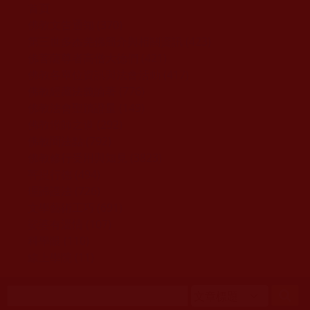
移至主內容
首頁
佛教文告通知 (370)
第三世多杰羌佛簡介與相關資訊 (423)
佛菩薩尊者高僧大德們 (421)
佛教各單位資訊與法會活動 (417)
佛教經藏法義論著 (776)
佛教法會聖蹟證量 (149)
佛教鑑師之道 (292)
佛教聞法點 (792)
佛教修行受用與知見 (3823)
菩提行德 (494)
理諦護法 (726)
文學藝術工巧 (691)
娑婆有溫情 (107)
科學眼 (110)
線上學院 (11)