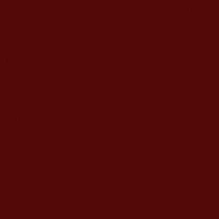
頂泥丸開一道門，一條口二指寬，科學檢測實際看
到，與凡夫頭骨徹底不同，由於脫胎換骨的聖量，
並神識能出入於體，或修大圓滿深道六法訣竅已解
脫，或能入於三昧定中，如如了性，或心風自然萬
相平等，能施外力，或修某部金剛法已達生起次
第，進入圓滿次第，能顯外境等等妙用功夫。太多
的成就境，就不一一列舉了，但必須符合聖量標
準，才進入二星須彌輪。至於境行金剛換體禪，那
頭頂五層同開，其中包括腦髓深洞，口大於雞蛋，
還要看到神識外出的真相，禪定入於時輪它空境
中，那是很高的聖德。但是，即便如此，不一定就
是具備了師資聖量的聖德，也許是碩士道師資，也
許不具師資，需經七師十證考試才能定位，但至少
是三星須彌輪。至於修密宗大圓滿法，或心中心，
或光明大手印，或恒河大手印，或道果法，或無修
瑜伽、一味瑜伽，等等無上部金剛法的大德，要清