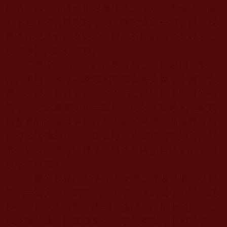
劃分，以最粗略地把它概括為二十級，畫成了一個
由下至上的升級表格，為了便於大家一目了然，我
們將其立為台階來比喻，並用不同的顏色來表示，
以利修行人區分鑑別。
需要說明的是，在佛教裡面，由於級別、學
位、果位、地位等牽涉的範圍太多太廣，小乘、大
乘、密乘、顯教等宗派的不同，無法列出所有的等
級，因此此表難免掛一漏百，比如在普通的在家眾
和普通的出家眾中也許有大德或高僧，而格西裡面
也有大活佛和法王、尊者等，這些都未曾列入。但
本公告是經過修法擇決，護法菩薩預言確定的，所
以不會有錯！
下面的表格按由下往上次序，逐級遞增，從初
級的一級升到最高級的二十級。所謂遞增上升，就
是指該行人在經教、學識、修行、證量上的提高，
以及佛菩薩、阿羅漢果位、地位和覺位上的升級，