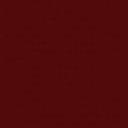
念、另外的空間世界，完全與外表的身份、職務、
地位無關。這六個級別的人就其身份地位來說，基
本上每個人都在為人師表，但是實際上，他們只能
教授一些經教知識，社會上廣為流傳的一些所謂的
顯密和內密灌頂、顯密法義修行，其實只是空洞理
論的外密或顯教佛法而已，不能舉行真正的內密灌
頂和更高的勝義內密灌頂，除非是聖德師資，方具
真實內灌道量。
第十一階位，進入藍色區域，比第十階位再上
升一個等級，為善知識。
第十二階位，比第十一階位再上升一個等級，
為大德。
第十一階位和第十二階位的善知識和大德的階
位是獨立的，這是因為當一個行者的知見是基本正
確的，有一定的經教學識，如法嚴持戒律，為善德
楷模，就自然進入善知識和大德的行列，這可以是