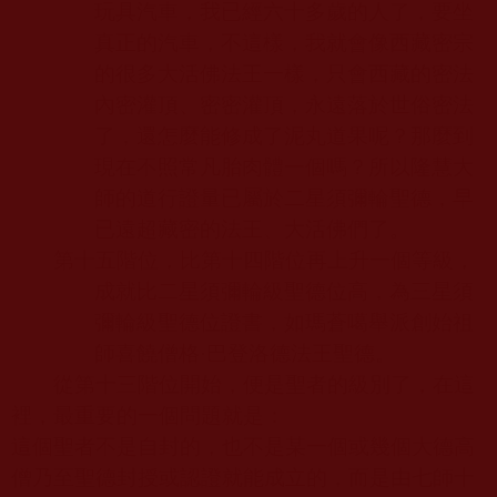
玩具汽車，我已經六十多歲的人了，要坐
真正的汽車，不這樣，我就會像西藏密宗
的很多大活佛法王一樣，只會西藏的密法
內密灌頂、密密灌頂，永遠落於世俗密法
了，還怎麼能修成了泥丸道果呢？那麼到
現在不照常凡胎肉體一個嗎？所以隆慧大
師的道行證量已屬於二星須彌輪聖德，早
已遠超藏密的法王、大活佛們了。
第十五階位，比第十四階位再上升一個等級，
成就比二星須彌輪級聖德位高，為三星須
彌輪級聖德位證書，如瑪蒼噶舉派創始祖
師喜饒僧格·巴登洛德法王聖德。
從第十三階位開始，便是聖者的級別了，在這
裡，最重要的一個問題就是：
這個聖者不是自封的，也不是某一個或幾個大德高
僧乃至聖德封授或認證就能成立的，而是由七師十