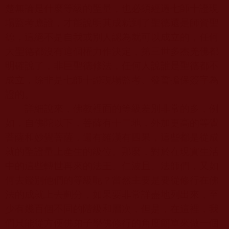
楚無論是什麼等級的聖量，也必須經過七師十證現
場監考應證，才能說明其成就到了聖德還是師資聖
德，這絕不是自我或別人認為就可以成立的，任何
大聖德都沒有這個權力作決定，第三世多杰羌佛都
明確說了，非巨聖德修法，任何人說誰是聖德都不
成立，除非是七師十證現場監考、發誓擔保簽字為
證的。
詳細說來，佛教裡面的等級差別非常的多，例
如，自佛陀以下，菩薩有十二地，外加更高的等覺
菩薩和妙覺菩薩，還有羅漢有四果，這些都是從成
就的聖證量上產生的級位。那麼，對於在現實生活
中的這些轉世再來的法王、仁波且、法師們，又如
何去鑑別他們的等級呢？當然主要是要從修行在佛
法的成就上去劃分，如果要非常詳盡地列出來，至
少有幾百個不同的階級和層次，但是，在這裡，我
們只能從方便佛弟子學佛修行的角度簡單來做一個