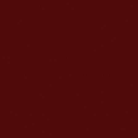
證附議恭賀的地位頭銜也是最高的，但是這些不代
表我就是聖德，因為僅認證書、恭賀函是代表不了
聖字的，只代表我慚愧者說善知識學佛修行，被大
德們認證，說穿了，認證也好，恭賀也罷，這完全
證明不了真正的聖德身份，對我是沒有用的，我很
致謝諸山大德給我的認證祝賀文憑，但我確實不在
乎這些，我要的是貨真價實的顯密俱通、五明高度
完善，用來給大家帶來利益。所以說，無論是什麼
聖德寫的認證書，只能是代表活佛身份的世俗表
象，決不能代表內在的、貨真價實的實相聖德，而
必須要七師十證的聖證書才能證明是什麼等級的聖
德，這是獨一無二的！！！我手裡沒有七師十證監
考發誓簽字的聖證書，所以我還是慚愧者。我很贊
同為了確定聖凡，無論地位多高的大法王、法師銜
頭人物，唯一的是必須在七師十證前接受現場監考
過關畢業，拿到由十七位發誓簽字的聖證書，才是