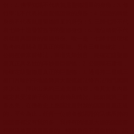
份；
2.
佛學知識不代表就是聖德證量的身份；
3.
修
行學法不代表就是聖德證量的身份；
4.
認證的轉世
身份不代表就是聖德證量的身份；
5.
三師七證不代
表七師十證發誓簽字的聖德身份；
6.
地位頭銜不代
表就是具證量的聖德身份。唯一是：七師十證現場
監考的過關者是真正的聖德。另有三種能確定：
1.
公開在僧眾前修法，當場先知預言，能確定該聖德
是真正具名姓的等妙覺巨聖德；
2.
公開隔石建壇，
能確定該聖德是真正的巨聖德；
3.
通過持二星或三
星日月輪的中地道師資大聖德如法修百法明門黑關
擇決法，擇決出來的三道文書內容，依其文書內容
確定其受灌弟子的真實身份和情況。比如我第三世
多杰羌，在佛教史上應該說是對我的認證是最正統
的，至今為止，任何一位前者被認證的活佛所持的
認證書都沒有我的多，我持有的諸派大德的認證書
和附議恭賀函是最多的、轉世身份不是自封的、認