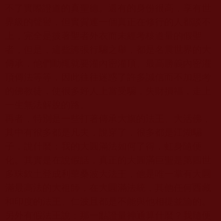
不了實際證道的真聖德。還有的身份很高，享有世
界級的聲譽，但實質連一個真正在修行的人都談不
上，完全是披著聖者外衣而未經考核道量的假聖
者，但是，這些誇張行騙之舉，都是名震世界的大
傳承，他們動輒就要灌內密灌頂、最高勝義內密灌
頂傳法等等，因此往往迷惑了許多誠信而不加思考
的佛教徒，使很多好人上當受騙，失財損福，走上
一生無法解脫的路。
再者，特別是一些打著傳承大旗的法王、大活佛，
其中有很多都是凡夫，說穿了，很多都是江湖騙
子，說什麼：我的大圓滿法如何了得，虹身隨便
化。其實是在說假話，真正的大圓滿巨聖是第四世
多珠欽土登成利華桑波大法王，他是唯一掌有大圓
滿最高法的大祖師，在大圓滿法統，其他任何西藏
和印度的法王、仁波且都是不能與他相提並論的。
另外有假法王說：那一點證量神通算什麼？我隨便