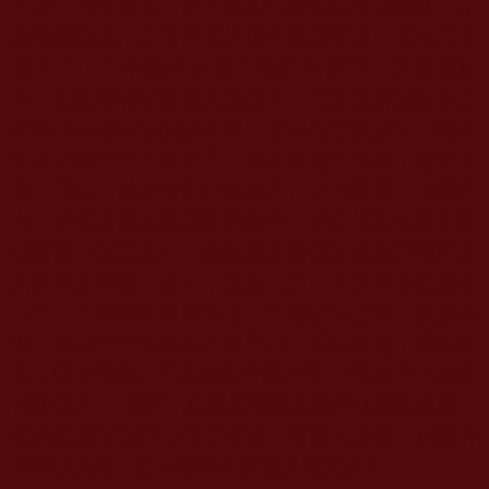
了藏，對佛舍利，阿羅漢和登地菩薩有天眼通，都
能開藏取出，但要開藏綠度母鏡壇寶鏡，就比登天
難了！！！不說是追加了密封再密封，並且藏起
來，就是打開明擺在大家面前，也無法辨認出十二
面外表一模一樣的鏡子中，哪一面是照妖鏡，因為
照妖鏡與所有常規鏡子，外表全是一個樣，毫無差
別，所以，必須全靠法力無邊、道行深厚、神通廣
大，才能看得出照妖鏡的本性，才取得出綠度母鏡
壇寶鏡（照妖鏡），因此就必須在諸佛未封印的第
八天現量伏藏，否則，無邊法力、天大神通也施展
不了。待開藏取出寶鏡後，當場依法查驗，照妖真
假，在場所有佛教徒都會看到，清清楚楚，鏡性現
前，照出變化。有凡夫俗子已經說：“我才不信什麼
神通法力。”那好，你就來把藏起來的伏藏取出來，
我們就信你說的，向你學習。明確告訴你：你沒有
本事取寶藏，是一個不求實踐真知的人！