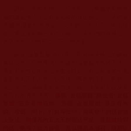
因此，眾生學佛，必須學到符合釋迦牟尼佛教
義的勝義佛法（沒有被篡改的真正佛法），才能徹
底避免跟某些外表是一代大師、大法王、開山祖
師，實質是邪師凡夫俗子騙子，學他們的假佛法，
造罪造業，悲慘死亡，三惡道為家。
勝義“金瓶掣籤”的作用：用來擇決佛法的勝義
儀軌定性，用來擇決經教論學是勝義性質的正法，
還是邪惡性質的惡法或世俗性質，有沒有被魔子魔
孫篡改為正邪混雜，以及擇決事物的正邪、對錯，
或認證大活佛轉世的真假身，或擇決聖與凡以及某
種言行的真假等等。
勝義“金瓶掣籤”與世俗“金瓶
掣籤”完全是兩回事。勝義“金瓶掣籤”是所有神
諭、求籤、問卜、打卦等法中，最高最大的頂首無
上聖法，與佛系的五大王牌聖法平級，最關鍵特別
的是，離系了法力神通，是以德品為感召，故所以