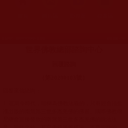
首頁
圖片區
影視區
檔案區
發文時間：2020年07月08日 星期三
瀏覽次數：198
世界佛教總部諮詢中心
回覆諮詢
（第
20200103
號）
回覆來信諮詢：
1.
在當今時代，能稱為佛教法義的，只有經合法批
准出版的南無第三世多杰羌佛的佛書、國際佛教僧
尼總會直接發放的南無第三世多杰羌佛的說法法
音。除此之外，其它未經勝義擇決、本尊定性的，