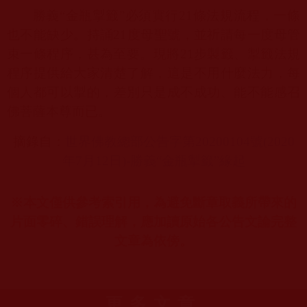
勝義“金瓶掣籤”必須實行
21
條法規流程，一條
也不能缺少。持誦
21
度母聖號，並祈請每一度母管
束一條程序，甚為至要。現將
21
步製籤、掣籤法規
程序提供給大家清楚了解，這是不用什麼法力，每
個人都可以掣的，差別只是成不成功、能不能感召
佛菩薩本尊而已。
摘錄自：
世界佛教總部公告字第20200104
號(2020
年7
月12
日)-
勝義“金瓶掣籤”緣起
※本文僅供參考索引用，為避免斷章取義所帶來的
片面零碎、錯誤理解，應加讀原始各公告文論完整
文章為依傍。
更多文章