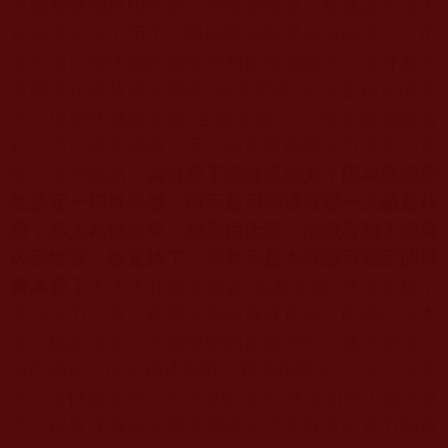
力都被諸佛封印閉塞，任何聖證量，神通廣大法力
無邊也起不了用了，那時無論多麼高深的道行，也
取不出現量伏藏的佛舍利和鏡壇寶鏡了。為什麼？
原因是現量伏藏與勝義“金瓶掣籤”完全是相反的性
質，現量伏藏與勝義“金瓶掣籤”，一個是要施展道
行法力，廣大神通，另一個是與神通法力毫不沾邊
際，全憑德品。
為什麼不靠神通法力？因為掣籤定
性是定一切真與假，而不是用神通看哪一支籤是什
麼，再人為抽出來。如果用天眼、法眼看到了籤牌
內容性質，故意抽了，那就不是本尊認可確定的事
實本質了！！！
其實這勝義“金瓶掣籤”才是超越了
高強法力、廣大神通的最高成就道行，因為性至本
源，德品至高，才是佛聖的正覺神力，無上覺境，
法尚應捨，何況神通兒戲？釋迦佛陀說：“無法法亦
法，今付無法時，法法何曾法？”才是如來正覺之境
也。現量伏藏必須要大聖德者才能有道行實力開得