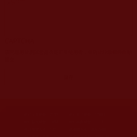
CAPTCHA
該問題用於測試您是否是正常使用者，並防止垃圾郵件自動
提交。
網站文章總數：
7195
網站圖片總數：
17882
網站影視總數：
1658
網站檔案總數：
1118
今日瀏覽人次：
1257
總瀏覽人次：
3093988
今日瀏覽文章數：
978
總瀏覽文章數：
2355166