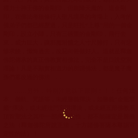
權力士神王佛的金剛印，但能降天魔的，這金剛
印，在佛法考核修行人聖凡境界的考場上，入考的
佛弟子們都已經歷過，只是旺扎“上尊”用的一個金
剛印，設立小陣，只有三磅重的金剛印，飛行去
來，威力巨大，讓邪魔附體之人寸尺難行，只有悲
慘求饒，懺悔過去，改惡向善做好人。這就是釋迦
佛陀傳承的真正佛教實相佛法，完全不是口說空洞
理論！凡是不顯實相道力的所謂佛法，都是魔子魔
孫們篡改過的佛法
……
……
另外，特別注意以下原則！！！
任何法
本、儀軌、咒語等，未經勝義擇決，如勝義“金瓶掣
籤”擇決，或未經法門宮羽擇決，或未經五部佛教系
頂首聖法之其中一部擇決定性，都不能確定是勝義
之法（釋迦佛陀所說正法，十方諸佛菩薩本尊認可
定性的法）！