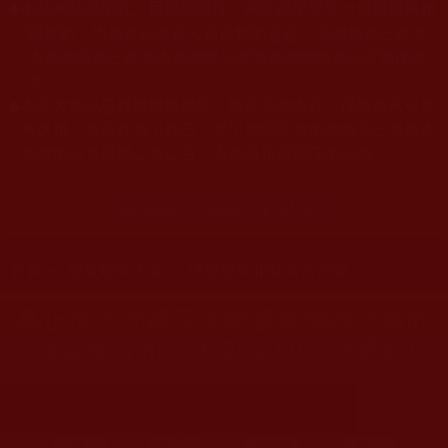
本站網站的型式、目錄的編排、圖文的呈現等一切資料與相
◆
關規劃，均為本站建置人員自我的意思，非南無第三世多
杰羌佛或第三世多杰羌佛辦公室等其他機構單位所指使派
令。
◆
本區大量訊息經過摘錄節取，故非完整內容，僅做為索引參
考之用，希冀作為引路石，導引恭聞完整的南無第三世多杰
羌佛的法音與辦公室公告，方為最正確圓滿的法義！
系統鑑師文：
鑑師，保護慧命！
您在這裡
首頁
»
佛教鑑師之道
»
佛教鑑師相關文告理諦
真正佛法的鑑定與能審核佛教法義的
師資身分和聖法(2020.07.14更新)