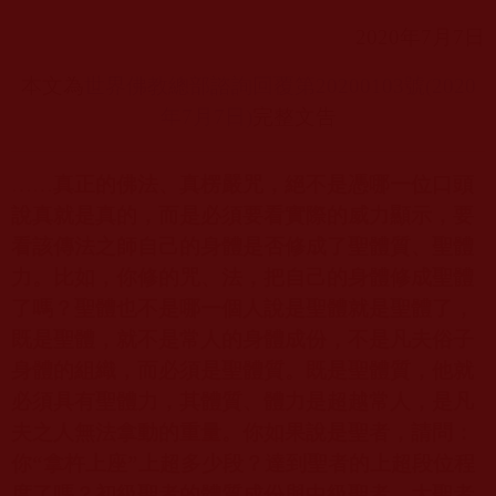
2020
年
7
月
7
日
本文為
世界佛教總部諮詢回覆第20200103
號(2020
年7
月7
日)
完整文告
……
真正的佛法、真楞嚴咒，絕不是憑哪一位口頭
說真就是真的，而是必須要看實際的威力顯示，要
看該傳法之師自己的身體是否修成了聖體質、聖體
力。比如，你修的咒、法，把自己的身體修成聖體
了嗎？聖體也不是哪一個人說是聖體就是聖體了，
既是聖體，就不是常人的身體成份，不是凡夫俗子
身體的組織，而必須是聖體質。既是聖體質，他就
必須具有聖體力，其體質、體力是超越常人，是凡
夫之人無法拿動的重量。你如果說是聖者，請問：
你“拿杵上座”上超多少段？達到聖者的上超段位程
度了嗎？初級聖者的體質成份與中級聖者、大聖者