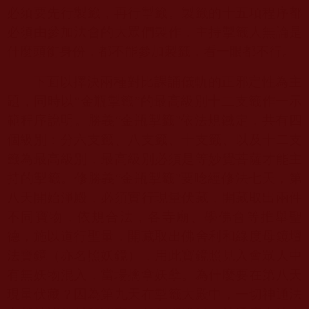
必須要先行製籤，再行掣籤。製籤的十五項程序都
必須由參加法會的大眾們製作，主持掣籤人無論是
什麼頭銜身份，都不能參加製籤，看一眼都不行。
下面以擇決兩種對比課誦儀軌的正邪定性為主
題，同時以“金瓶掣籤”的最高級別十二支籤作一示
範程序說明。勝義“金瓶掣籤”依法規鐵定，共有四
個級別：分六支籤、八支籤、十支籤、以及十二支
籤為最高級別，最高級別必須是等妙覺菩薩才能主
持的掣籤。修勝義“金瓶掣籤”要唸經修法七天，第
八天開始淨殿，必須實行現量伏藏，開藏取出兩件
不同寶物，依規合法，各寺廟、學佛會等推舉聖
德，施以道行聖量，開藏取出佛舍利和綠度母鏡壇
法寶鏡（亦名照妖鏡），用此寶鏡照見入會眾人中
有無妖物混入，當場擒拿妖孽。為什麼要在第八天
現量伏藏？因為第九天在掣籤大殿中，一切神通法