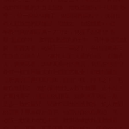
他的同等級的大力士紀錄。南無羌佛的弟子開初“教
尊”，差一歲就
90
歲了，也是同齡級別中，沒有任
何人超過他的聖體質、聖體力，包括體重
350
磅、
年齡
36
歲的亞洲第一大力士，也提不起開初“教
尊”提起的杵。在南無羌佛的弟子中，另外修成聖體
質、聖體力者，此就不一一舉例了。至於南無第三
世多杰羌佛本人，“拿杵上座”上超的
59
段，前無古
人，後無來者，
2000
萬美金的懸賞，到現在也沒有
任何一個世界級大力士能把它拿走！你唸楞嚴經、
咒所修的楞嚴咒章符印，輕如一紙，持咒之下，它
會自動飛空，把妖邪附體之人當下鎮壓，走不出三
尺寬的圈子，頓除他的邪障。如果做不到這一點，
至少一唸楞嚴咒，咒章符印就能把邪師、妖人用過
的瓷盤子壓為碎片渣子。如果你修的楞嚴經、咒，
連這一點道力都達不到，說明你修的就是假楞嚴
經、咒。其實，真正楞嚴咒印的威力，雖然次於大