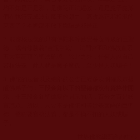
均不知是正是邪，是佛陀正法經教，還是魔子魔孫
們在執行完成波旬魔王的願力、篡改為正邪相混的
東西了？本總部不敢下斷語是邪是正。
2.
能審核法義的只有佛陀和等妙覺菩薩等級的巨聖
德，或者修勝義“金瓶掣籤”、法門宮羽和佛教直系
五大至高頂首聖法確認。除此之外，任何人說自己
審核法義，此人就是魔子魔孫，至少是人妖騙子！
3.
佛陀的法音以及總部的公告已經多次明確嚴肅提
醒佛弟子們：
三段金釦以下的聖德都沒有資格作開
示
，非三段金釦聖德要作開示的話，百分之百是妖
言惑眾。所以，只要不是佛陀和等妙覺菩薩的巨聖
德，聲稱要審核法義，都是不摘不扣的人妖或騙
子。
世界佛教總部諮詢中心