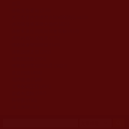
移至主內容
首頁
佛教文告通知 (370)
第三世多杰羌佛簡介與相關資訊 (423)
佛菩薩尊者高僧大德們 (421)
佛教各單位資訊與法會活動 (417)
佛教經藏法義論著 (776)
佛教法會聖蹟證量 (149)
佛教鑑師之道 (292)
佛教聞法點 (792)
佛教修行受用與知見 (3823)
菩提行德 (494)
理諦護法 (726)
文學藝術工巧 (691)
娑婆有溫情 (107)
科學眼 (110)
線上學院 (11)