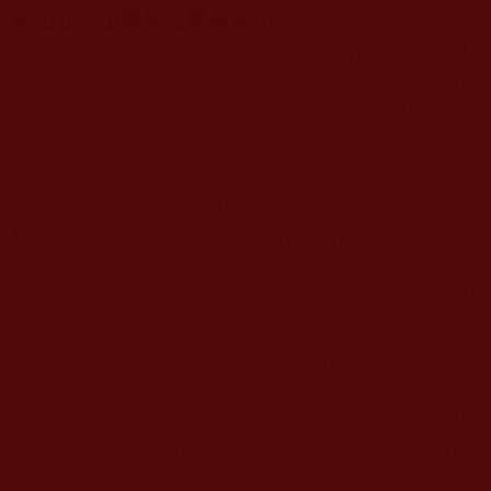
更比五大王牌聖法難修成功，
因此，勝義“金瓶掣
籤”必須是真正的大摩訶薩以上證量的轉世者，憑其
德品感召顯聖，才能修得成功。小於大摩訶薩的任
何大聖者，都不具感召勝義“金瓶掣籤”之力，小聖
者或凡夫，更是邊際不沾，休想抽成功勝義“金瓶掣
籤”。勝義“金瓶掣籤”又稱為“德感籤”，是以德品而
感召佛菩薩，依因果而顯事實真相！！！任何法力
神通對此勝義“金瓶掣籤”沒有絲毫作用！！！該掣
籤是雙運理體構成的結果。一運是主持勝義“金瓶掣
籤”的聖德，無論道行多深，神通多廣大，法力何其
無邊，都毫無作用！！！而必須要靠該主持聖德崇
高聖潔的德品，才能感召得了佛菩薩本尊顯聖定性
所擇決之事。二運是依於所擇決之事的因果，而出
顯事實本身的真實相狀，這是本尊定的性，與神通
法力不沾邊，毫無關係。無論你神通廣大，法力無
邊，在擇決大雄寶殿中，都起不了用。法規規定，