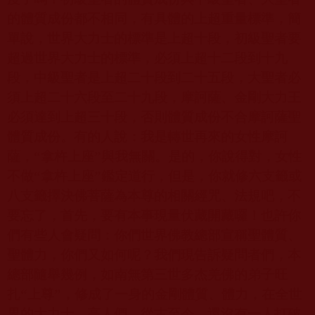
的體質成份都不相同，有具體的上超重量標準，簡
單說，世界大力士的標準是上超十段，初級聖者要
超過世界大力士的標準，必須上超十二段到十九
段，中級聖者是上超二十段到二十五段，大聖者必
須上超二十六段至二十九段，摩訶薩、金剛大力王
必須達到上超三十段，否則體質成份不合摩訶薩聖
體質成份。有的人說：我是轉世再來的女性摩訶
薩，“拿杵上座”與我無關。是的，你說得對，女性
不做“拿杵上座”鑑定道行，但是，你就修六支籤或
八支籤擇決佛菩薩為本尊的相關經咒、法規吧，不
要忘了，首先，要有本事現量伏藏開藏囉！也許你
們有些人會疑問：你們世界佛教總部宣稱聖體質、
聖體力，你們又如何呢？我們現告訴疑問者們，本
總部隨舉幾例，如南無第三世多杰羌佛的弟子旺
扎“上尊”，修成了一身的金剛體質、體力，在全世
界的大力士、高人們，從古至今，還沒有一人打破