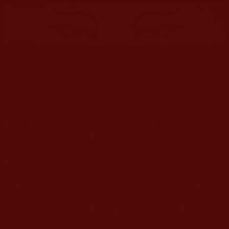
末法時期騙子邪師橫行，從佛陀菩薩稱號到普通居士，凡是
教人的，你若要跟他學就須好好鑑別。
鑑師，保護學佛慧命！
◆
本站遵奉依行南無第三世多杰羌佛與釋迦牟尼佛所說的教法
為無上根本指南，並遵照第三世多杰羌佛辦公室的文告努
力實行運作。
◆
除三段金釦大聖德能作開示所說法義錯誤較少，四段金釦以
上的巨聖德能作正確開示之外，本站所發布的法王、尊
者、仁波且、法師、居士等的文章均不作為法義依據，最
多只能作為知見行持參考之用，凡不符合南無第三世多杰
羌佛說法的內容，皆屬邪說邊見錯誤之理，一概不可依從
學習。