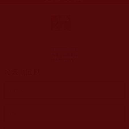
華藏學佛苑-罕見
奇事，臘梅夏開
且連開15個月(暗
香)
發表新回應