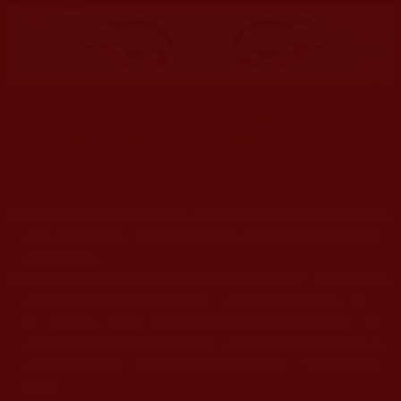
末法時期騙子邪師橫行，從佛陀菩薩稱號到普通居士，凡是
教人的，你若要跟他學就須好好鑑別。
鑑師，保護學佛慧命！
◆
本站遵奉依行南無第三世多杰羌佛與釋迦牟尼佛所說的教法
為無上根本指南，並遵照第三世多杰羌佛辦公室的文告努
力實行運作。
◆
除三段金釦大聖德能作開示所說法義錯誤較少，四段金釦以
上的巨聖德能作正確開示之外，本站所發布的法王、尊
者、仁波且、法師、居士等的文章均不作為法義依據，最
多只能作為知見行持參考之用，凡不符合南無第三世多杰
羌佛說法的內容，皆屬邪說邊見錯誤之理，一概不可依從
學習。