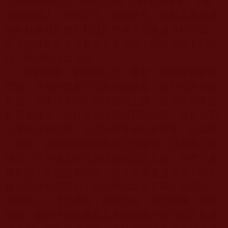
了他
(
她
)
們的心，如此強大財力都不做佛事、不救
渡幫助他人、學到正法，利益眾生，此類人難道成
就解脫後就會無私利益眾生嗎？就會成為好聖德
嗎？德性使然？沒有這本書賣啊！所以他學不到大
法，難得聖法之受用。
對於供養，要特別注意，還有一個供養對象的
問題。供養的對象可招來功德無量，也可招來罪障
無窮，如果供養給一個偽假的上師，或者該師來源
於正脈傳承，但行為教說卻是邪知偏見，供養這類
人不僅沒有功德，反而給供養者招來罪業。比如修
一座廟，這個寺廟裡沒有真正的聖僧、沒有真正的
佛法，只有偏見錯理的講解經論之邪說，那麼供養
修廟的人不但沒有功德，而且會遭罪過黑業！因為
建立提供邪惡場所，幫助邪惡之人有騙人的場所，
助邪害人，護惡壞善，錯亂慧命，罪大惡極。但相
反的，如果供養的是真正大聖德主持教法的正見佛