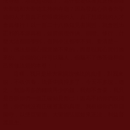
法寺廟，那就是功德了。為什麼要供養真正佛菩薩
大聖德和大聖德主持的寺廟？因為發真心供養大聖
德的人才是真正想得成就的人，真正想成就的人才
會真修行！以一百二十八條知見去測照，就會照出
正邪的本源真相，如實依理作供、捐贈、修行，什
麼大法都能學到，否則小法都學不到。要清楚一
點，佛法是假心假意換不來的，而是以真心實行換
來的。虛假的心行可以騙人，但騙不了佛菩薩和自
己所修法規的本尊！！！
這裡，我只是給大家講說佛法的真理，對我來
說，不收供養，法音中講得多了，今天不多說，總
之，無論再多的錢或再少的錢，我都不會要，我只
是告訴你們一個正確知見而已！因為不給你們說清
楚，你們就沒有正確答案的真理。我祈禱你們早日
開寺，以便巨聖德、大聖德弘揚如來正法，利益普
渡眾生。