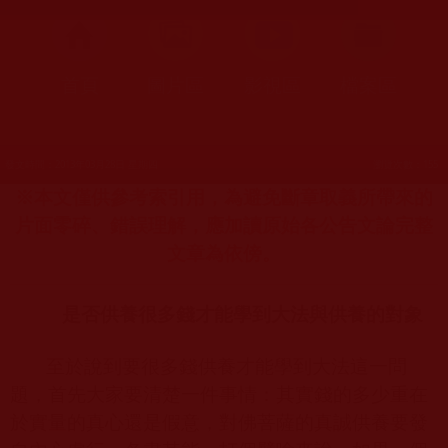
首頁
圖片區
影視區
檔案區
發文時間：2013年03月28日 星期四
瀏覽次數：155
※本文僅供參考索引用，為避免斷章取義所帶來的
片面零碎、錯誤理解，應加讀原始各公告文論完整
文章為依傍。
是否供養很多錢才能學到大法與供養的對象
至於說到要很多錢供養才能學到大法這一問
題，首先大家要清楚一件事情：其實錢的多少重在
於實量的真心還是假意，對佛菩薩的真誠供養要發