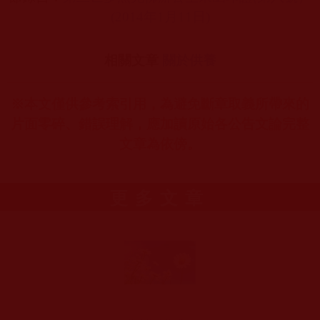
(2014
年1
月11
日)
相關文章
關於供養
※本文僅供參考索引用，為避免斷章取義所帶來的
片面零碎、錯誤理解，應加讀原始各公告文論完整
文章為依傍。
更多文章