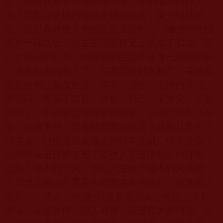
生，結果他拿十元錢出來供養，你們認為功德大
否？我斷言這樣的做法是錯誤行為，至少知見不
正。這是為什麼？他的心是供養的心，哪怕一分錢
也是一種功德，但在生活的實量上造成了損減，所
以是錯誤的行為。因為他的生活本身就已經給他自
己帶來很大的壓力了，基本資糧都不夠了，竟然還
要再給自己施加飢荒、寒冷、居住、工作的壓力。
要明白，失掉了福慧二資糧，自己心境難安，怎麼
用功？，由於缺乏資糧苦欲熾盛，必須忙於生活奔
波，心難平靜，哪有時間學法修證？雖然只是十元
錢供養，但那是福資糧上的根本消滅，佛菩薩拿了
他的供養是什麼感覺？這種人不是修行人的行為，
此類人學不到大法。這類人怎樣才能學到大法呢？
凡這種人根本不需要作錢財供養的修行，要讓佛菩
薩安心、法喜，他
(
她
)
只要是發自真心修行，讚歎
佛法、諸惡莫作，勸人為善，就是最大的功德，就