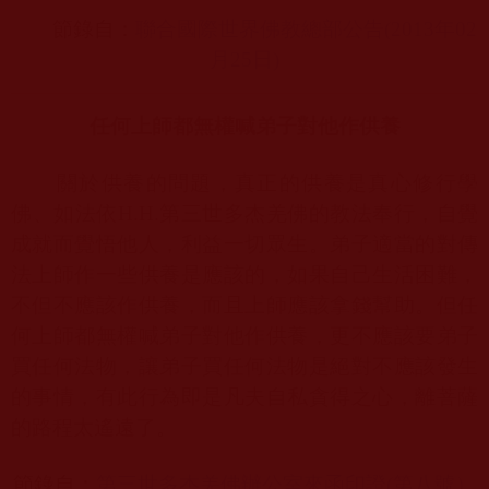
節錄自：
聯合國際世界佛教總部公告(2013
年02
月25
日)
任何上師都無權喊弟子對他作供養
關於供養的問題，真正的供養是真心修行學
佛、如法依
H.H.
第三世多杰羌佛的教法奉行，自覺
成就而覺悟他人，利益一切眾生。弟子適當的對傳
法上師作一些供養是應該的，如果自己生活困難，
不但不應該作供養，而且上師應該拿錢幫助。但任
何上師都無權喊弟子對他作供養，更不應該要弟子
買任何法物，讓弟子買任何法物是絕對不應該發生
的事情，有此行為即是凡夫自私貪得之心，離菩薩
的路程太遙遠了。
節錄自：
第三世多杰羌佛辦公室來
函
印證(
第八號）