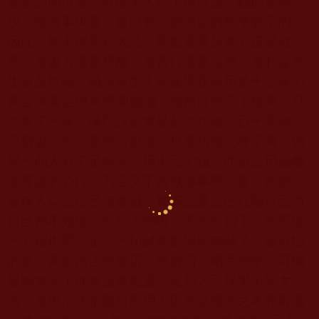
是全部的供養，就能學大法！所以說，錢的多與
少、做佛事供養，是沒有一個固定的標準數字的，
因此，能不能學到大法，重點要看是真心還是假
意、是盡力還是應酬、是善行還是惡舉，是利益眾
生還是欺騙、殘害眾生！給孤獨長者用第十三庫的
黃金供養金磚為祇園鋪地，雖然自留了十幾庫，只
供養了一庫，佛陀說確實是甚大功德，百千萬劫不
可窮盡，但幼童捧沙獻佛，也是功德之種子啊。如
果一個人有了足夠的、用不完的錢，而自己用應酬
佛菩薩的心行，乃至又不為做佛事而供養、捐贈，
這種人口說自己很虔誠，實際上是自己在騙自己而
自己都不知道，此類人物哪一天無常到了，他死後
一分錢也帶不走，一切財產都與他無關了，更可怕
的是，黃泉路上無旅店、無食宿，兩手空空，可憐
孤獨無比！他有沒有想過，此類人不僅學不到大
法，連學小法都難得受用！因為該授法之本尊看透