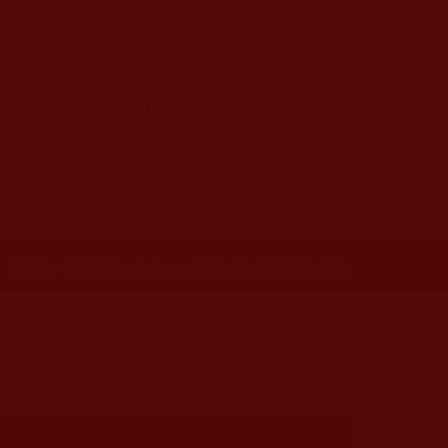
本站網站的型式、目錄的編排、圖文的呈現等一切資料與相
◆
關規劃，均為本站建置人員自我的意思，非南無第三世多
杰羌佛或第三世多杰羌佛辦公室等其他機構單位所指使派
令。
◆
本區大量訊息經過摘錄節取，故非完整內容，僅做為索引參
考之用，希冀作為引路石，導引恭聞完整的南無第三世多杰
羌佛的法音與辦公室公告，方為最正確圓滿的法義！
系統鑑師文：
鑑師，保護慧命！
您在這裡
首頁
»
佛教鑑師之道
»
佛教鑑師相關文告理諦
關於是否應該供養護持很多錢與供養
的對象(2014.08.17更新)(2014.08.17
更新)