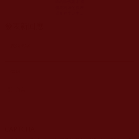
華藏學佛苑-我將
佛陀說法的義理
運用在生活中，
受用實在太大了
發表新回應
(張豔梅)
CAPTCHA