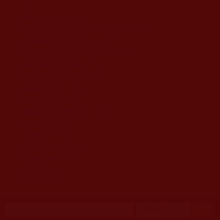
移至主內容
首頁
佛教文告通知 (370)
第三世多杰羌佛簡介與相關資訊 (423)
佛菩薩尊者高僧大德們 (421)
佛教各單位資訊與法會活動 (417)
佛教經藏法義論著 (776)
佛教法會聖蹟證量 (149)
佛教鑑師之道 (292)
佛教聞法點 (792)
佛教修行受用與知見 (3823)
菩提行德 (494)
理諦護法 (726)
文學藝術工巧 (691)
娑婆有溫情 (107)
科學眼 (110)
線上學院 (11)