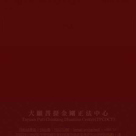
該問題用於測試您是否是正常使用者，並防止垃圾郵件自動
提交。
網站文章總數：
7194
網站圖片總數：
17881
網站影視總數：
1658
網站檔案總數：
1118
今日瀏覽人次：
718
總瀏覽人次：
3091298
今日瀏覽文章數：
544
總瀏覽文章數：
2353046
今日瀏覽影視數：
25
總瀏覽影視數：
90839
FB粉絲專頁
|
FB社團
|
YOUTUBE
|
[email protected]
| +886-37-
326323 | 36050 中華民國苗栗縣苗栗市維新里僑育街26巷8號(
地圖
) |
護