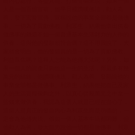
自內心處行，各盡其能。打個譬喻來說，如果一個
人是一個百億富翁，他平日裡讚嘆佛法，勸人為
善，發下宏誓宣傳，宣稱說他的事業全部都是做佛
事、一切為了貢獻佛教、利眾生，結果他拿出供養
做佛事的錢還不如一個普通基本生活財力的人作的
供養，這與他的發願相符合嗎？這不用我說了，大
家就會明白，他的發願真的是一切為了貢獻佛教、
利益眾生嗎？這種人怎能為他傳大法呢？另外，如
果一個人的資產只夠他這一生的生活，而最多有幾
萬元的結餘，他讚嘆佛法，勸人為善、發願說他的
事業全部都是做佛事、利眾生，結果他把自己及家
人的生活資糧保夠之外，以真心從幾萬元之中拿一
些錢來做供養，我認為這個人就是已經在盡心了，
這個人是真正的發自內心為利眾生而是功德的，一
定會為他傳大法。假如一個人基本生活都困難，但
他勸人為善，發大願力說他一切都是做佛事、利眾