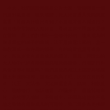
…今天，我們認證團嚴肅公告大家：聖德轉世一但
污染邪氣貪著、破失戒體，此人比普通凡夫的惡業
還重！菩薩為什麼只有到了不退地才會不減道行？
稍有佛學常識的人都知道，尊者是當年釋迦牟尼佛
在世時，居士們對佛陀一些修持好的、後來成為阿
羅漢果位的弟子的恭稱，法王是推選出來的，是一
個教派或一個寺廟的領導，有的前世也是尊者身
分，所以完全有退道成凡的情況。而且，擇證出的
大人物中已經有兩個都惡報死得很慘，丹增諾日和
烏金堪布不就是嗎？他們還被西藏法王認證為格薩
爾王和蓮師堪布，這地位夠高了吧，比現在有的尊
者、法王、大活佛、大法師還要高，結果，利欲薰
心，脫離修行，假話連篇，詐騙弟子，最後惡報而
死，必然墮入地獄，不得超生。正因為這些非不退
地之聖德有退聖成凡的可能性，第三世多杰羌佛辦