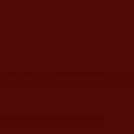
本站網站的型式、目錄的編排、圖文的呈現等一切資料與相
◆
關規劃，均為本站建置人員自我的意思，非南無第三世多
杰羌佛或第三世多杰羌佛辦公室等其他機構單位所指使派
令。
◆
本區大量訊息經過摘錄節取，故非完整內容，僅做為索引參
考之用，希冀作為引路石，導引恭聞完整的南無第三世多杰
羌佛的法音與辦公室公告，方為最正確圓滿的法義！
系統鑑師文：
鑑師，保護慧命！
您在這裡
首頁
»
佛教鑑師之道
»
佛教鑑師相關文告理諦
關於不退地與退道轉凡(2018.03.11
更新)