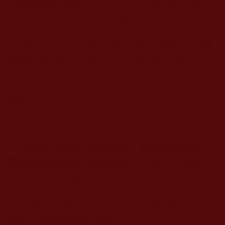
不需要聖德證書的人百分之百存在著問題，除非他
沒有領過聖德證書或沒有以聖者自居過一次，否則
即是邪惡之人
...
...
只要不是三星日月輪大聖德，無論展顯任何神通
證明自己的地位，只要落入
128
條知見三條以上
者，即會退聖還凡
...
摘錄自：
第三世多杰羌佛辦公室來函印證(
第八號）
(2014
年1
月11
日)
金釦一段或二段的成就，若不認真修行，
還有退道的危險
，如祿東贊法王就曾由二段金釦
教尊退到了孺尊道行，今年他自己選擇了南無第三
世多杰羌佛為本尊修持，又證到了教尊二段金釦，
儘管如此，正如
2015
年
7
月
16
日，祿東贊法王給台
灣覺行寺興建籌備委員會的一封信中的
預言
一樣，