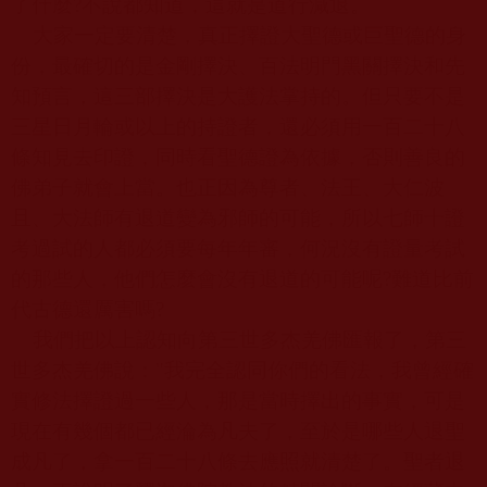
了什麼
?
不說都知道，這就是道行減退。
大家一定要清楚，真正擇證大聖德或巨聖德的身
份，最確切的是金剛擇決、百法明門黑關擇決和先
知預言，這三部擇決是大護法掌持的。但只要不是
三星日月輪或以上的持證者，還必須用一百二十八
條知見去印證，同時看聖德證為依據，否則善良的
佛弟子就會上當。也正因為尊者、法王、大仁波
且、大法師有退道變為邪師的可能，所以七師十證
考過試的人都必須要每年年審，何況沒有證量考試
的那些人，他們怎麼會沒有退道的可能呢
?
難道比前
代古德還厲害嗎
?
我們把以上認知向第三世多杰羌佛匯報了，第三
世多杰羌佛說：
"
我完全認同你們的看法，我曾經確
實修法擇證過一些人，那是當時擇出的事實，可是
現在有幾個都已經淪為凡夫了，至於是哪些人退聖
成凡了，拿一百二十八條去應照就清楚了。聖者退