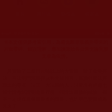
首頁
圖片區
影視區
檔案區
發文時間：2013年07月29日 星期一
瀏覽次數：96
※本文僅供參考索引用，為避免斷章取義所帶來的
片面零碎、錯誤理解，應加讀原始各公告文論完整
文章為依傍。
…其實除了三星日月輪以上的大聖德，除了金剛擇
決、百法明門黑關擇決和先知預言，無論什麼法擇
證出的尊者、法王、大法師的人，只要沒有經過七
師十證考試證明道量程度、印證出最後的結論，都
不一定現在還保留聖者的證量，也許早已變質成為
凡夫了…