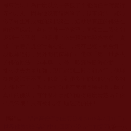
祿東贊法王為什麼以文字答覆了不能擔任台灣覺行
寺的方丈，因為他沒有這因緣了，祿東贊法王能清
徹了知生死成就的緣起緣生，這就是真正的佛法在
向你們保證。還有另外一位教尊，同樣由二段金釦
退到一段孺尊，他選擇了南無釋迦佛陀為本尊，實
修「最勝菩提空行海心髓」，現在已經回到金釦二
段教尊道行，另外開初孺尊自己選擇「第三世多杰
羌佛儀軌法」為本尊，加修「暇滿殊勝海心髓」，
拙火功夫力量加強，現已證到二段金釦道行，他與
祿東贊法王不同，他會等到很多年齡比他小得多的
人都不在了，他還活鮮鮮地在羌佛恩師身邊，除了
真正的佛法，有什麼本事能知道得這麼清楚嗎？你
們愚笨哦！只有被邪惡詐騙迷惑的份！
摘錄自：
聖德高僧們的重要答覆(2018
年2
月10
日)-
世界佛教總部諮詢中心回覆求證者們的提問
(
第十八