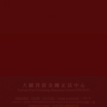
提交。
網站文章總數：
7194
網站圖片總數：
17881
網站影視總數：
1658
網站檔案總數：
1118
今日瀏覽人次：
718
總瀏覽人次：
3091298
今日瀏覽文章數：
544
總瀏覽文章數：
2353046
今日瀏覽影視數：
25
總瀏覽影視數：
90839
FB粉絲專頁
|
FB社團
|
YOUTUBE
|
[email protected]
| +886-37-
326323 | 36050 中華民國苗栗縣苗栗市維新里僑育街26巷8號(
地圖
) |
護
持協助本站功德錄
|
全球各聞法機構資料表