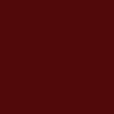
公室才嚴肅規定：無論什麼身分的尊者、法王、大
活佛、大法師，佛弟子面對他們時，必須以一百二
十八條知見去印證這些上師、師兄弟姐妹們，而且
對聖德級的上師必須要查看聖德證書。這就說明擇
證出的聖德轉世者，只要落入一百二十八條邪惡和
錯誤知見，就會退聖成凡。如果不依據一百二十八
條去印證、不看聖德證書，這就大錯特錯。如果你
照常去翻舊黃曆、拿以前的擇證為依據，對一個已
經落入一百二十八條知見的上師，恭敬承事，皈依
在其座下，必然同擔黑業，墮入三惡道中！除非此
人是三星日月輪的中地道師資或更高的巨聖德地
位。
聖者退聖成凡，在古往今來的佛教史土是常見
的，比如，噶舉派第一世大寶法王道行很高，第二
世開始下退，到第七世、第八世又增長了道行，而
從第九世開始，又不如第七世、第八世了。這說明