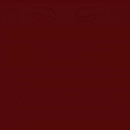
末法時期騙子邪師橫行，從佛陀菩薩稱號到普通居士，凡是
教人的，你若要跟他學就須好好鑑別。
鑑師，保護學佛慧命！
◆
本站遵奉依行南無第三世多杰羌佛與釋迦牟尼佛所說的教法
為無上根本指南，並遵照第三世多杰羌佛辦公室的文告努
力實行運作。
◆
除三段金釦大聖德能作開示所說法義錯誤較少，四段金釦以
上的巨聖德能作正確開示之外，本站所發布的法王、尊
者、仁波且、法師、居士等的文章均不作為法義依據，最
多只能作為知見行持參考之用，凡不符合南無第三世多杰
羌佛說法的內容，皆屬邪說邊見錯誤之理，一概不可依從
學習。