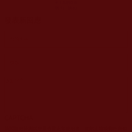
子？真的存在
嗎？(一滴水)
發表新回應
CAPTCHA
該問題用於測試您是否是正常使用者，並防止垃圾郵件自動