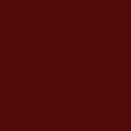
空有假名，失掉實質道行，淪為罪業之人。這在西
藏密宗活佛裡非常之多的先例，如××曾在上一世如
何了得、如何神威，但這一世又平淡無奇等，參閱
佛教資料就會非常清楚。一定要明白，要確定具體
的身份，必須是先知預言和百法明門黑關擇決，才
能百分之百定出準確的身份，而且必須要在此儀式
中定出具體的所擇項目，才能絕對定準，比如要擇
某人是什麼羅漢、什麼菩薩，要具體定出其名字。
如果要擇某人是否屬於羅漢、菩薩，那擇出時只能
說明此人是羅漢或菩薩，而沒有具體哪一位大聖的
名字
...
摘錄自：
第三世多杰羌佛辦公室來函印證(
第七號）
(2013
年12
月31
日)
...
不退地必須是到了三星日月輪以上的大菩薩。說