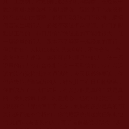
凡，正說明了釋迦佛陀教法的精闢論斷，在經藏中
說到有退地菩薩和不退地菩薩，這證明了凡是沒有
到不退地的大菩薩，都有可能犯戒而不改悔，繼續
傷害眾生騙行人，必然墮落退聖為邪師。你們的觀
點是正確的，非日月輪聖德退道的可能性很大，低
一層證量的行人，跟本不了解高一層證量的言行，
但是對任何人以
128
條知見去印證，不符合時，善
意向他本人建議，絕不可背地裡是非他人，低一層
證量的行人沒有資格批評高一層聖德的，沒有考過
試的沒有資格批評考過試的，今天我必須要說，你
們這幾位持聖德證的人，雖然其中有日月輪聖德，
你們認證了一批仁波且，有多少個是真的？就是真
的，受到邪氣干擾、利益薰心，也有可能變質、就
如現在全世界活佛非常之多，到底有多少是真的
?
其
實很多都是不合格的，你們應該承擔起責任幫助他
們
(
她們
)
成為善良的人，有了這個基礎才談得上步