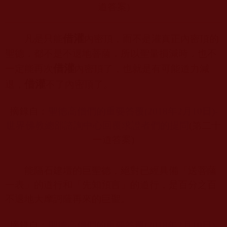
道答案
)
借灌
凡是只能
內密頂，而不是灌真正內密頂的
聖德，都不是不退地菩薩，所以聖量損減時，也不
借灌
一定能再次
內密頂了，也就是有可能道力減
借灌
退，
不了內密頂了。
摘錄自：
聖德高僧們的重要答覆(2018
年2
月10
日)-
世界佛教總部諮詢中心回覆求證者們的提問
(
第二十
一道答案
)
能隔石建壇的巨聖德，絕對已經具備「送菩薩
一表」的道行和「先知預言」的道行，是百分之百
不退地大摩訶薩再來的巨聖。
摘錄自：
聖德高僧們的重要答覆(2018
年2
月10
日)-