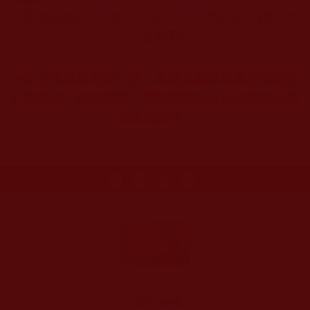
世界佛教總部諮詢中心回覆求證者們的提問
(
第二十
二道答案
)
※本文僅供參考索引用，為避免斷章取義所帶來的
片面零碎、錯誤理解，應加讀原始各公告文論完整
文章為依傍。
更多文章
“業力”什麼樣