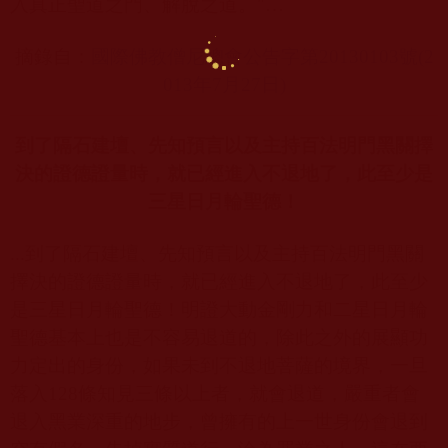
入真正聖道之門、解脫之道。
"
…
摘錄自：
國際佛教僧尼總會公告字第20130103
號(2
013
年7
月27
日)
到了隔石建壇、先知預言以及主持百法明門黑關擇
決的證德證量時，就已經進入不退地了，此至少是
三星日月輪聖德！
...
到了隔石建壇、先知預言以及主持百法明門黑關
擇決的證德證量時，就已經進入不退地了，此至少
是三星日月輪聖德！明證大動金剛力和二星日月輪
聖德基本上也是不容易退道的，除此之外的展顯功
力定出的身份，如果未到不退地菩薩的境界，一旦
落入
128
條知見三條以上者，就會退道，嚴重者會
退入黑業深重的地步，曾擁有的上一世身份會退到