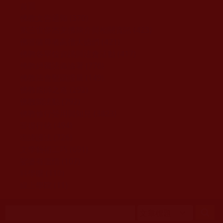
移至主內容
首頁
佛教文告通知 (370)
第三世多杰羌佛簡介與相關資訊 (423)
佛菩薩尊者高僧大德們 (421)
佛教各單位資訊與法會活動 (417)
佛教經藏法義論著 (776)
佛教法會聖蹟證量 (149)
佛教鑑師之道 (292)
佛教聞法點 (792)
佛教修行受用與知見 (3823)
菩提行德 (494)
理諦護法 (726)
文學藝術工巧 (691)
娑婆有溫情 (107)
科學眼 (110)
線上學院 (11)