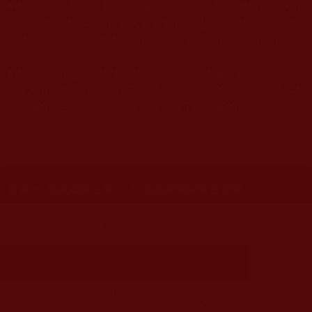
本站網站的型式、目錄的編排、圖文的呈現等一切資料與相
◆
關規劃，均為本站建置人員自我的意思，非南無第三世多
杰羌佛或第三世多杰羌佛辦公室等其他機構單位所指使派
令。
◆
本區大量訊息經過摘錄節取，故非完整內容，僅做為索引參
考之用，希冀作為引路石，導引恭聞完整的南無第三世多杰
羌佛的法音與辦公室公告，方為最正確圓滿的法義！
系統鑑師文：
鑑師，保護慧命！
您在這裡
首頁
»
佛教鑑師之道
»
佛教鑑師相關文告理諦
不看公告的報應