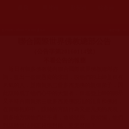
首頁
圖片區
影視區
檔案區
發文時間：2016年11月23日 星期三
瀏覽次數：65
聯合國際世界佛教總部公告
（公告字第
20160114
號）
不看公告的報應
近日有很多佛教徒向聯合國際世界佛教總部咨
詢，提出一些很愚癡的求證，說他們的上師是很有
名氣的人，是南無第三世多杰羌佛的親信弟子，因
此該師成了他們心中的大聖者，但這些上師的開示
又不符合南無第三世多杰羌佛說法的法音和佛經，
在實際觀察中，該師的言語行為又是凡夫的表現，
很多地方讓他們想不通，造成疑惑，很煩惱，他們
對該師無法判定好壞對錯，要怎麼辦？