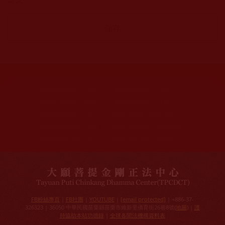
網站文章總數：
7194
網站圖片總數：
17881
網站影視總數：
1658
網站檔案總數：
1118
今日瀏覽人次：
718
總瀏覽人次：
3091298
今日瀏覽文章數：
544
總瀏覽文章數：
2353046
今日瀏覽影視數：
25
總瀏覽影視數：
90839
FB粉絲專頁
|
FB社團
|
YOUTUBE
|
[email protected]
| +886-37-
326323 | 36050 中華民國苗栗縣苗栗市維新里僑育街26巷8號(
地圖
) |
護
持協助本站功德錄
|
全球各聞法機構資料表