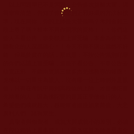
以上問題早已不是問題，公告多次提醒大家，講
得非常清楚，告知了你們鑒別正邪好壞的方法和標
準，現在問你，你的上師是大菩薩嗎？考到金釦三
段上尊了嗎？根本不具作開示的資格！！！你們這
些人不看公告，非要願意上當受騙，本會為你等不
聽教化的人深感痛心！！今天不得不講出雖然不好
聽、但屬於實在的話，那就是：不按公告識別好壞
的你們活該上當受騙，這是不看公告、不拿公告去
核實正邪、不聽南無第三世多杰羌佛教導的報應！
羌佛以一切眾生為親人，沒有哪一位上師例外是親
信，只有在考試中得到高段位的上師，才是佛陀首
先培養的人，因為佛陀要的是真正學佛修行的人，
希望他們成就越大，越能幫著擔挑如來荷擔，大悲
廣利人們、諸有眾生。
真聖者與假聖者、成就大與成就小的差別，必須
在段位釦裝上看事實！！！因為這是為師者用盡全