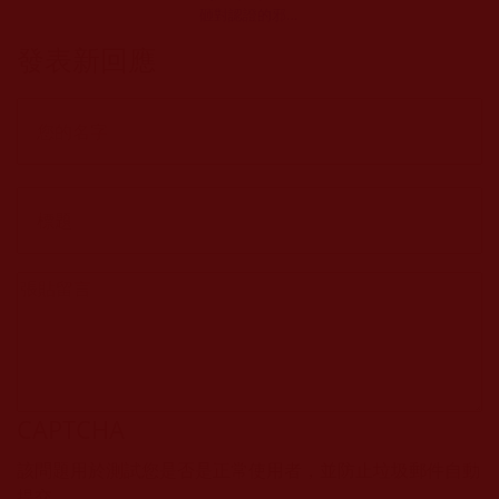
砸對認證的邪解
(拉珍聖德)
發表新回應
CAPTCHA
該問題用於測試您是否是正常使用者，並防止垃圾郵件自動
提交。