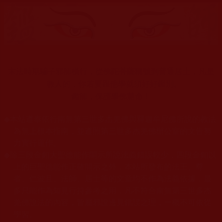
末法時期騙子邪師橫行，從佛陀菩薩稱號到普通居士，凡是
教人的，你若要跟他學就須好好鑑別。
鑑師，保護學佛慧命！
◆
本站遵奉依行南無第三世多杰羌佛與釋迦牟尼佛所說的教法
為無上根本指南，並遵照第三世多杰羌佛辦公室的文告努
力實行運作。
◆
除三段金釦大聖德能作開示所說法義錯誤較少，四段金釦以
上的巨聖德能作正確開示之外，本站所發布的法王、尊
者、仁波且、法師、居士等的文章均不作為法義依據，最
多只能作為知見行持參考之用，凡不符合南無第三世多杰
羌佛說法的內容，皆屬邪說邊見錯誤之理，一概不可依從
學習。