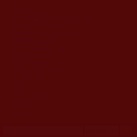
移至主內容
首頁
佛教文告通知 (370)
第三世多杰羌佛簡介與相關資訊 (423)
佛菩薩尊者高僧大德們 (421)
佛教各單位資訊與法會活動 (417)
佛教經藏法義論著 (776)
佛教法會聖蹟證量 (149)
佛教鑑師之道 (292)
佛教聞法點 (792)
佛教修行受用與知見 (3823)
菩提行德 (494)
理諦護法 (726)
文學藝術工巧 (691)
娑婆有溫情 (107)
科學眼 (110)
線上學院 (11)