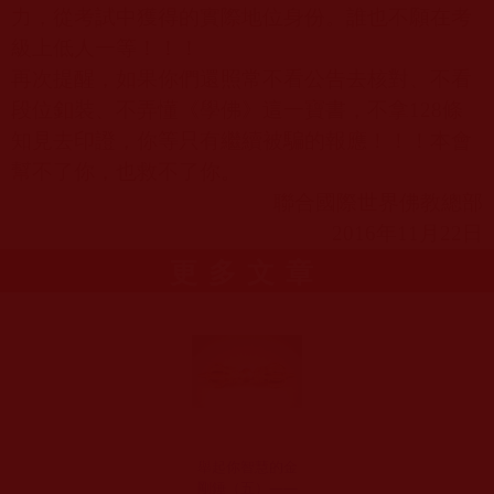
力，從考試中獲得的實際地位身份。誰也不願在考
級上低人一等！！！
再次提醒，如果你們還照常不看公告去核對、不看
段位釦裝、不弄懂《學佛》這一寶書，不拿
128
條
知見去印證，你等只有繼續被騙的報應！！！本會
幫不了你，也救不了你。
聯合國際世界佛教總部
2016
年
11
月
22
日
更多文章
舉起你智慧的金
剛錘（五）——