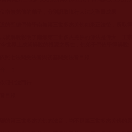
位南無羌佛的弟子，分別證取境行大法之聖量成果
道的聖德們修學南無第三世多杰羌佛如來正法後，所取
成就解脫彰明了南無第三世多杰羌佛的佛法是偉大、正
今世界上成就解脫的根源之所在，佛弟子們依學得解脫!
依照七法聞受法音與初基聞受法音目錄
音」？
依照七法而行
法音目錄
印鑒的第三世多杰羌佛的法音，均不是第三世多杰羌佛的