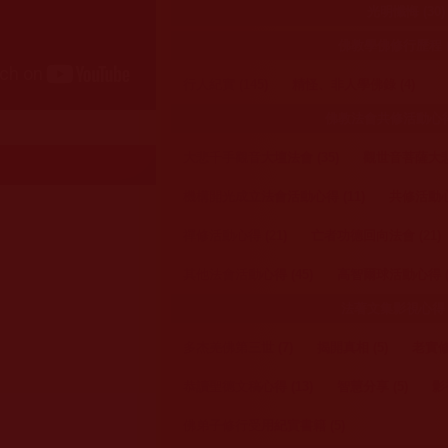
光明懺悔 (30)
佛教學佛修行歷程 (1
行人紀實 (145)
精怪、非人學佛錄 (4)
佛教法會共修活動心得 (
大悲千手觀音大壇法會 (35)
觀世音菩薩大悲
更多文章
機構開光成立法會活動心得 (11)
共修活動心得
禪修活動心得 (21)
亡者功德回向法會 (21)
其他法會活動心得 (45)
高智爾球活動心得 (
法著文集影視心得 (
多杰羌佛第三世 (7)
揭開真相 (5)
老實修行
恭讀聖德文稿心得 (13)
智慧分享 (5)
影
佛弟子修行受用紀實書籍 (5)