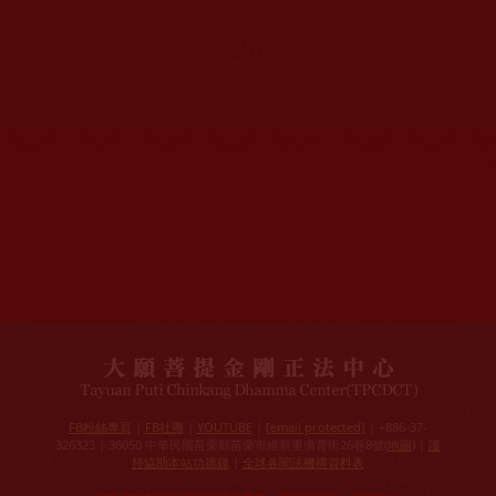
網站文章總數：
7194
網站圖片總數：
17881
網站影視總數：
1658
網站檔案總數：
1118
今日瀏覽人次：
718
總瀏覽人次：
3091298
今日瀏覽文章數：
544
總瀏覽文章數：
2353046
今日瀏覽影視數：
25
總瀏覽影視數：
90839
FB粉絲專頁
|
FB社團
|
YOUTUBE
|
[email protected]
| +886-37-
326323 | 36050 中華民國苗栗縣苗栗市維新里僑育街26巷8號(
地圖
) |
護
持協助本站功德錄
|
全球各聞法機構資料表