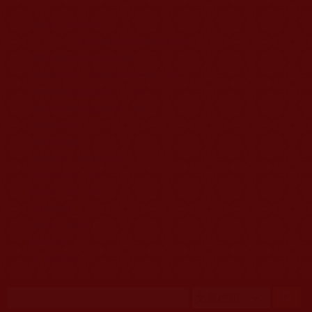
移至主內容
首頁
佛教文告通知 (370)
第三世多杰羌佛簡介與相關資訊 (423)
佛菩薩尊者高僧大德們 (421)
佛教各單位資訊與法會活動 (417)
佛教經藏法義論著 (776)
佛教法會聖蹟證量 (149)
佛教鑑師之道 (292)
佛教聞法點 (792)
佛教修行受用與知見 (3823)
菩提行德 (494)
理諦護法 (726)
文學藝術工巧 (691)
娑婆有溫情 (107)
科學眼 (110)
線上學院 (11)