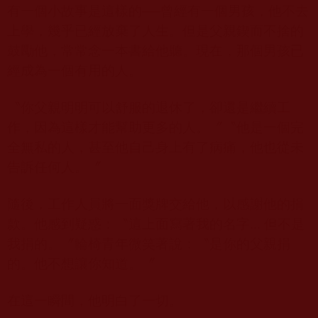
有一個小故事是這樣的──曾經有一個男孩，他不去
上學，幾乎已經放棄了人生。但是父親鍥而不捨的
鼓勵他，常常念一本書給他聽。現在，那個男孩已
經成為一個有用的人。
〝你父親明明可以舒服的退休了，卻還是繼續工
作，因為這樣才能幫助更多的人。〞〝他是一個完
全無私的人，甚至他自己身上有了病痛，他也從未
告訴任何人。〞
隨後，工作人員將一面獎牌交給他，以感謝他的捐
款。他感到疑惑：〝這上面寫著我的名字
...
但不是
我捐的。〞輪椅青年微笑著說：〝是你的父親捐
的。他不想讓你知道。〞
在這一瞬間，他明白了一切。