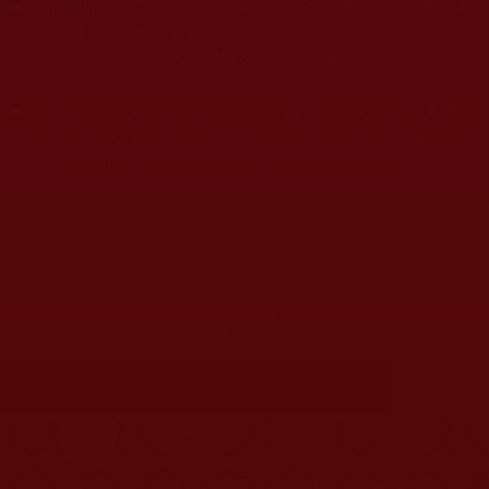
本站網站的型式、目錄的編排、圖文的呈現等一切資料與相
◆
關規劃，均為本站建置人員自我的意思，非南無第三世多
杰羌佛或第三世多杰羌佛辦公室等其他機構單位所指使派
令。
本區大量視頻文章非從佛教機構發行，視頻文章內之人事物
◆
難以考究真偽始末，轉載立意為讓行人對比己他，薰陶善
行，從善如流，最終應以佛陀行持為最高依傍對象。
您在這裡
首頁
»
娑婆有溫情
»
人間有溫暖
富有，不在於你擁有多少，而是你能
付出多少。