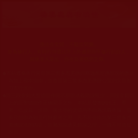
佛法在世間，不離世間覺。
身為修行人，有時行持還比不上外邊那些不修行的好人，
就連非人眾生，亦有良善慈悲之舉。
◆
本站遵奉依行南無第三世多杰羌佛與釋迦牟尼佛所說的教法
為無上根本指南，並遵照第三世多杰羌佛辦公室的文告努
力實行運作。
◆
除三段金釦大聖德能作開示所說法義錯誤較少，四段金釦以
上的巨聖德能作正確開示之外，本站所發布的法王、尊
者、仁波且、法師、居士等的文章均不作為法義依據，最
多只能作為知見行持參考之用，凡不符合南無第三世多杰
羌佛說法的內容，皆屬邪說邊見錯誤之理，一概不可依從
學習。