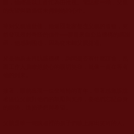
圓，他總是以工作忙為由推脫。電話那一頭，父親
的失望與難過從未傳到他的心中。
等到父親過世後，他返回老家整理父親的遺物，突
然發現幾封奇怪的信件──那是來自公益機構的感謝
函，他感到困惑，因為從未聽父親提過。
於是他前去拜訪該機構，詢問是否有什麼誤會，然
而工作人員瞭然於心的親切笑容，就像一直在等著
他的到來。
接著，眼前出現一位坐輪椅的青年，帶著感激訴說
著這位父親對他們的鼓勵與支持，要他們忘記自身
的病痛，懷抱夢想與希望。
父親是唯一能讓這裡的孩子們臉上露出笑容的人。