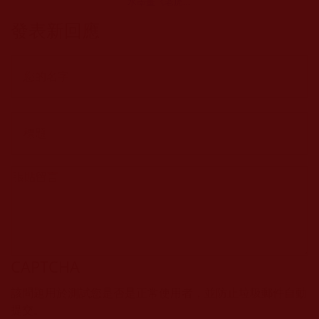
水墨畫《老虎》
墨舟子
發表新回應
CAPTCHA
該問題用於測試您是否是正常使用者，並防止垃圾郵件自動
提交。