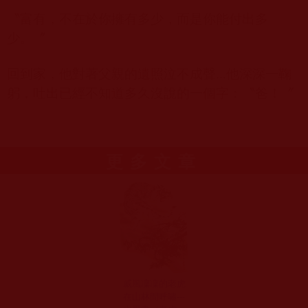
〝富有，不在於你擁有多少，而是你能付出多
少。〞
回到家，他對著父親的遺照泣不成聲
...
他深深一鞠
躬，吐出已經不知道多久沒說的一個字：〝爸！〞
更多文章
威風凜凜的老虎
在山林間呼嘯---