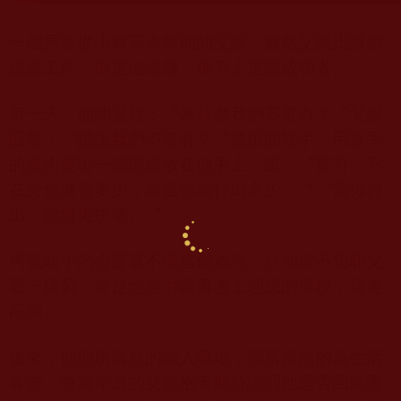
一個男孩從小就不喜歡他的父親。雖然父親比誰都
認真工作，但是他沒錢，稱不上是個成功者。
有一天，他問父親：〝為什麼我們不富有？〞父親
回答：〝誰說我們不富有？〞並張開雙手，用拿手
的魔術變出一個銅板放在他手上，說：〝富有，不
在於你擁有多少，而是你能付出多少。〞〝當你付
出，你會更快樂。〞
男孩幼小的心靈還不懂這個道理，只知道不想和父
親一樣窮，於是他努力讀書考上理想的學校，遠走
高飛。
後來，他理所當然的踏入職場，理所當然的為生活
奔波。每當年邁的父親抱著期待詢問他是否回家團