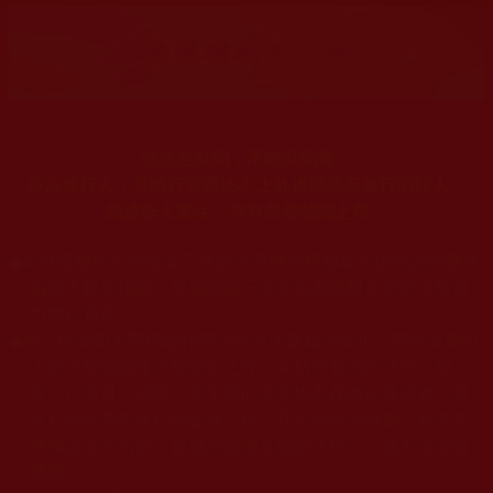
佛法在世間，不離世間覺。
身為修行人，有時行持還比不上外邊那些不修行的好人，
就連非人眾生，亦有良善慈悲之舉。
◆
本站遵奉依行南無第三世多杰羌佛與釋迦牟尼佛所說的教法
為無上根本指南，並遵照第三世多杰羌佛辦公室的文告努
力實行運作。
◆
除三段金釦大聖德能作開示所說法義錯誤較少，四段金釦以
上的巨聖德能作正確開示之外，本站所發布的法王、尊
者、仁波且、法師、居士等的文章均不作為法義依據，最
多只能作為知見行持參考之用，凡不符合南無第三世多杰
羌佛說法的內容，皆屬邪說邊見錯誤之理，一概不可依從
學習。