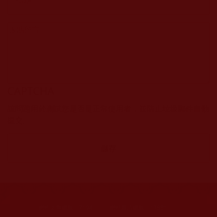
CAPTCHA
該問題用於測試您是否是正常使用者，並防止垃圾郵件自動
提交。
網站文章總數：
7194
網站圖片總數：
17881