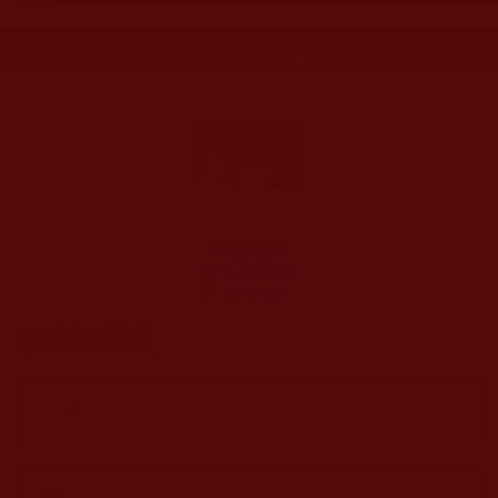
更多文章
當年背著“瘋
娘”上學的劉秀
祥，如今怎麼樣
了？(流星雨)
發表新回應