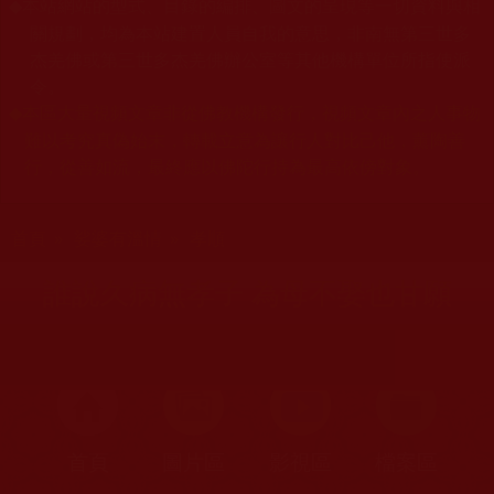
本站網站的型式、目錄的編排、圖文的呈現等一切資料與相
◆
關規劃，均為本站建置人員自我的意思，非南無第三世多
杰羌佛或第三世多杰羌佛辦公室等其他機構單位所指使派
令。
本區大量視頻文章非從佛教機構發行，視頻文章內之人事物
◆
難以考究真偽始末，轉載立意為讓行人對比己他，薰陶善
行，從善如流，最終應以佛陀行持為最高依傍對象。
您在這裡
首頁
»
娑婆有溫情
»
孝順
誰說久病無孝子 為母不娶也甘願
首頁
圖片區
影視區
檔案區