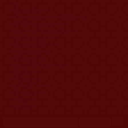
移至主內容
首頁
佛教文告通知 (370)
第三世多杰羌佛簡介與相關資訊 (423)
佛菩薩尊者高僧大德們 (421)
佛教各單位資訊與法會活動 (417)
佛教經藏法義論著 (776)
佛教法會聖蹟證量 (149)
佛教鑑師之道 (292)
佛教聞法點 (792)
佛教修行受用與知見 (3823)
菩提行德 (494)
理諦護法 (726)
文學藝術工巧 (691)
娑婆有溫情 (107)
科學眼 (110)
線上學院 (11)