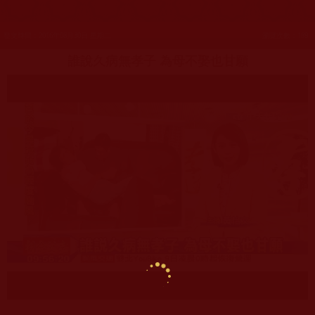
發文時間：2016年08月30日 星期二
瀏覽次數：189
誰說久病無孝子 為母不娶也甘願