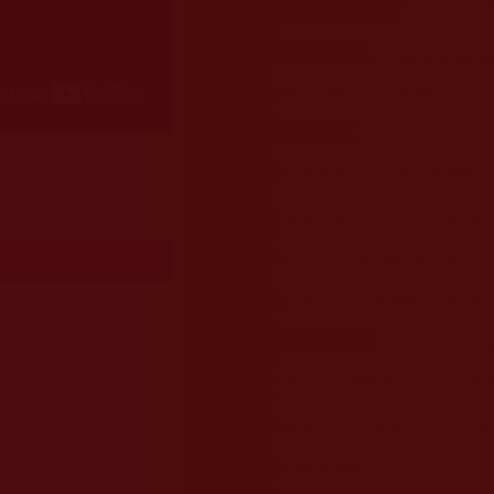
光明懺悔 (30)
佛教學佛修行歷程 (1
行人紀實 (145)
精怪、非人學佛錄 (4)
佛教法會共修活動心得 (
大悲千手觀音大壇法會 (35)
觀世音菩薩大悲
機構開光成立法會活動心得 (11)
共修活動心得
更多文章
禪修活動心得 (21)
亡者功德回向法會 (21)
其他法會活動心得 (45)
高智爾球活動心得 (
法著文集影視心得 (
多杰羌佛第三世 (7)
揭開真相 (5)
老實修行
恭讀聖德文稿心得 (13)
智慧分享 (5)
影
佛弟子修行受用紀實書籍 (5)