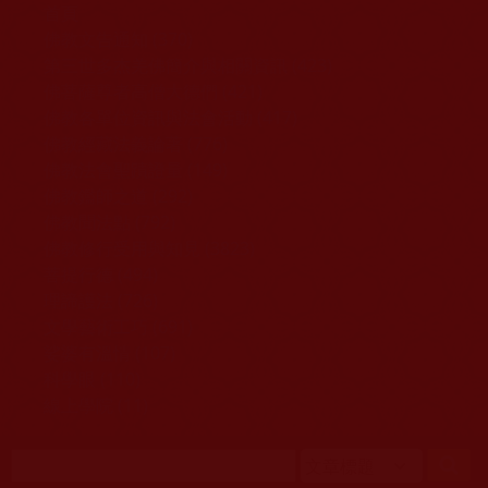
移至主內容
首頁
佛教文告通知 (370)
第三世多杰羌佛簡介與相關資訊 (423)
佛菩薩尊者高僧大德們 (421)
佛教各單位資訊與法會活動 (417)
佛教經藏法義論著 (776)
佛教法會聖蹟證量 (149)
佛教鑑師之道 (292)
佛教聞法點 (792)
佛教修行受用與知見 (3823)
菩提行德 (494)
理諦護法 (726)
文學藝術工巧 (691)
娑婆有溫情 (107)
科學眼 (110)
線上學院 (11)