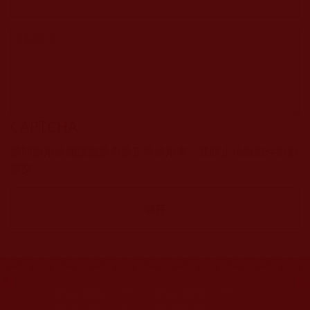
CAPTCHA
該問題用於測試您是否是正常使用者，並防止垃圾郵件自動
提交。
網站文章總數：
7195
網站圖片總數：
17881
網站影視總數：
1657
網站檔案總數：
1118