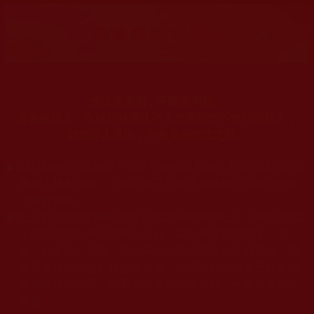
佛法在世間，不離世間覺。
身為修行人，有時行持還比不上外邊那些不修行的好人，
就連非人眾生，亦有良善慈悲之舉。
◆
本站遵奉依行南無第三世多杰羌佛與釋迦牟尼佛所說的教法
為無上根本指南，並遵照第三世多杰羌佛辦公室的文告努
力實行運作。
◆
除三段金釦大聖德能作開示所說法義錯誤較少，四段金釦以
上的巨聖德能作正確開示之外，本站所發布的法王、尊
者、仁波且、法師、居士等的文章均不作為法義依據，最
多只能作為知見行持參考之用，凡不符合南無第三世多杰
羌佛說法的內容，皆屬邪說邊見錯誤之理，一概不可依從
學習。