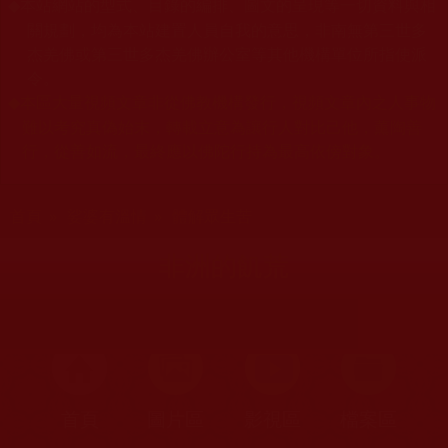
本站網站的型式、目錄的編排、圖文的呈現等一切資料與相
◆
關規劃，均為本站建置人員自我的意思，非南無第三世多
杰羌佛或第三世多杰羌佛辦公室等其他機構單位所指使派
令。
本區大量視頻文章非從佛教機構發行，視頻文章內之人事物
◆
難以考究真偽始末，轉載立意為讓行人對比己他，薰陶善
行，從善如流，最終應以佛陀行持為最高依傍對象。
您在這裡
首頁
»
娑婆有溫情
»
體解眾生苦
非洲的飢荒
首頁
圖片區
影視區
檔案區