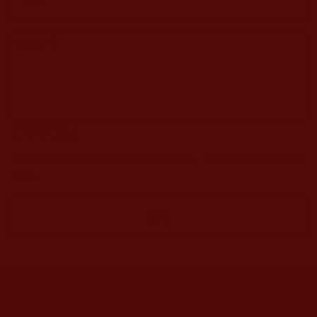
CAPTCHA
該問題用於測試您是否是正常使用者，並防止垃圾郵件自動
提交。
網站文章總數：
7195
網站圖片總數：
17882