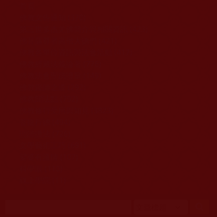
移至主內容
首頁
佛教文告通知 (370)
第三世多杰羌佛簡介與相關資訊 (423)
佛菩薩尊者高僧大德們 (421)
佛教各單位資訊與法會活動 (417)
佛教經藏法義論著 (776)
佛教法會聖蹟證量 (149)
佛教鑑師之道 (292)
佛教聞法點 (792)
佛教修行受用與知見 (3823)
菩提行德 (494)
理諦護法 (726)
文學藝術工巧 (691)
娑婆有溫情 (107)
科學眼 (110)
線上學院 (11)