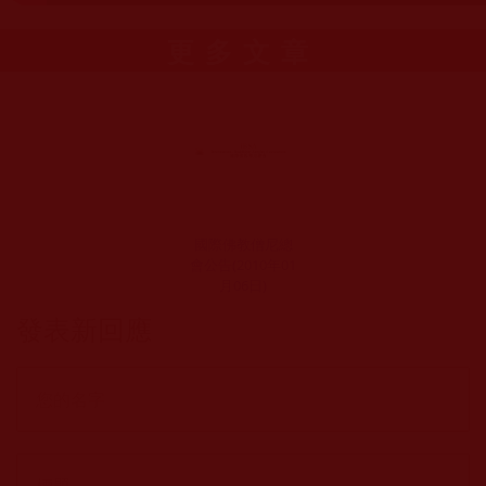
更多文章
國際佛教僧尼總
會公告(2010年01
月06日)
發表新回應