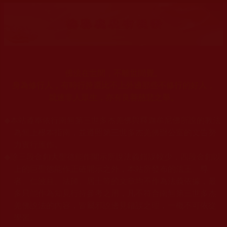
佛法在世間，不離世間覺。
身為修行人，有時行持還比不上外邊那些不修行的好人，
就連非人眾生，亦有良善慈悲之舉。
◆
本站遵奉依行南無第三世多杰羌佛與釋迦牟尼佛所說的教法
為無上根本指南，並遵照第三世多杰羌佛辦公室的文告努
力實行運作。
◆
除三段金釦大聖德能作開示所說法義錯誤較少，四段金釦以
上的巨聖德能作正確開示之外，本站所發布的法王、尊
者、仁波且、法師、居士等的文章均不作為法義依據，最
多只能作為知見行持參考之用，凡不符合南無第三世多杰
羌佛說法的內容，皆屬邪說邊見錯誤之理，一概不可依從
學習。