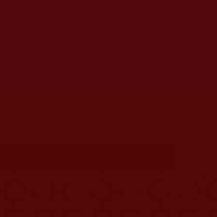
本站網站的型式、目錄的編排、圖文的呈現等一切資料與相
◆
關規劃，均為本站建置人員自我的意思，非南無第三世多
杰羌佛或第三世多杰羌佛辦公室等其他機構單位所指使派
令。
本區大量視頻文章非從佛教機構發行，視頻文章內之人事物
◆
難以考究真偽始末，轉載立意為讓行人對比己他，薰陶善
行，從善如流，最終應以佛陀行持為最高依傍對象。
您在這裡
首頁
»
娑婆有溫情
»
人間有溫暖
願世界多一份純真💗多一份愛💗
首頁
圖片區
影視區
檔案區