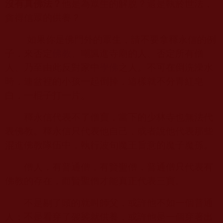
沒有真佛法？
他是為眾生的解脫？還是執於世法，
貪得信眾的供養？
如果你是佛門外的眾生，請不要拿釋永信的例
子，來否定
佛教
、嘲諷進寺廟的人、否定所有僧
人、乃至由此反對家中
學佛
之人。不可在倒洗澡水
時，連盆裡的小孩一起倒掉，這樣就不分青紅皂
白，一棍子打一片。
釋永信代表不了僧寶，當下的少林寺也無法代
表佛教。釋永信只代表他自己，或者說他代表那些
混進佛教隊伍中，執行波旬魔王旨意的魔子魔孫。
僧人，有普通僧，有賢聖僧，普通僧只代表有
佛教的存在，而賢聖僧才能真正代表三寶。
不是剔了頭的就叫師父，或許他不如一個普通
人；不是看穿了袈裟就供養，或許他是一個穿著出