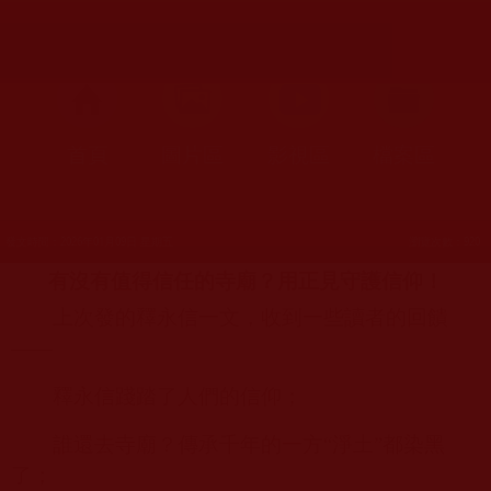
首頁
圖片區
影視區
檔案區
發文時間：2026年01月09日 星期五
瀏覽次數：920
有沒有值得信任的寺廟？用正見守護信仰！
上次發的釋永信一文，收到一些讀者的回饋
——
釋永信踐踏了人們的信仰；
誰還去寺廟？傳承千年的一方“淨土”都染黑
了；