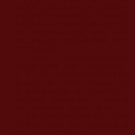
高的大殿
--
古佛寺，是永久性功德，該聖寺是百
分之百的巨聖德或大聖德來主持，弘揚的絕對是
大悲利生為本、福慧圓滿解脫成就的如來正法，
因此，你的功德是無量之大的、純淨的、無有黑
業的，你若真誠盡力捐贈修這座古佛寺，就是立
下了真正大功德的人！
莫知尊者說：
“
我能保證的是我們世界佛教
總部所修的古佛寺，就是百分之百的大聖德住
持，會有一代一代的傳承聖德來接班，你若真誠
盡力捐贈這座寺廟，就是立下大功德的人了
!!!
記
住，我們所說的是捐贈古佛寺是真誠盡了力的，
就是大功德了，隨便應酬捐贈一下，沒有盡心盡
力的，都不是大功德，關鍵是在一個
‘
真誠
’
作捐贈人的功德要得到什麼灌頂、學到什麼
法，都是要經過擇訣，是是由本尊來看你是什麼
發心，功德多大，是本尊來定的。