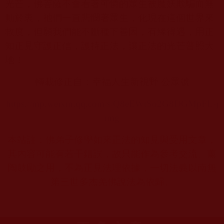
光芒，佛菩薩不會看著可憐的眾生被魔妖欺騙而無
動於衷，祂們一直悲憫著眾生，化現在這個世界來
救度，但願我們能不斷種下善因，有緣得遇，用正
知正見守護正信，護持正法，讓正法的光芒普照大
地！
轉載修正自：幸福人生新視野 公眾號
https://mp.weixin.qq.com/s/Q8eEWtSo2G8DGMpFL-j
img
本站註：佛弟子修學如來正法的知見與受用文章，
其內容可能有若干錯誤，故只能作為參考交流、薰
陶鼓勵之用，不為正見法理依據，一切法義以南無
第三世多杰羌佛說法為依歸。