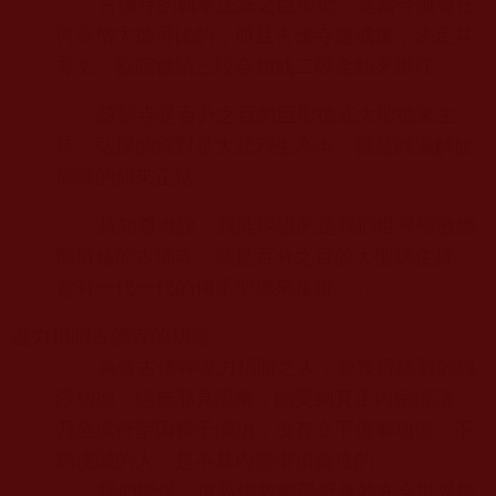
古佛寺的執掌正法之巨聖德，是當今無有任
何高僧大德可比的，而且古佛寺建成後，決定其
方丈、監院會請三段金釦或二段金釦來擔任。
該聖寺是百分之百的巨聖德或大聖德來主
持，弘揚的絕對是大悲利生為本、福慧圓滿解脫
成就的如來正法。
莫知尊者說：我能保證的是我們世界佛教總
部所修的古佛寺，就是百分之百的大聖德住持，
會有一代一代的傳承聖德來接班
……
盡力捐贈古佛寺的功德
為修古佛寺盡力捐贈之人，會獲得絕對的純
淨功德，絕無邪見黑業，能受到真正內密灌頂，
乃至境行聖因種子灌頂；沒有立下佛事功德、不
夠虔誠的人，是不具內密灌頂資格的。
我們擔保，世界佛教總部所修的在全世界最