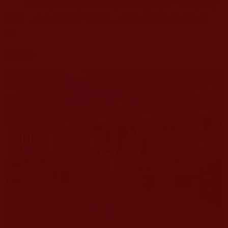
當今的華藏寺住持若慧法師是金扣一段的孺尊
聖者，為人師表自不消說，絕對是眾生依止的良
師。
聖跡寺