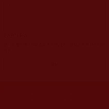
CAPTCHA
該問題用於測試您是否是正常使用者，並防止垃圾郵件自動
提交。
網站文章總數：
7194
網站圖片總數：
17881
網站影視總數：
1658
網站檔案總數：
1118
今日瀏覽人次：
718
總瀏覽人次：
3091298