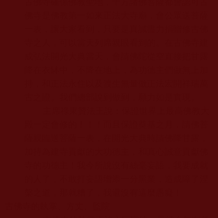
古佛寺確係佛教聖地，十方諸佛菩薩都會認可古
佛寺是佛教第一如來正法大寺廟，會公眾送菩薩
一表，讓大家看到，只要是真誠盡力捐贈修古佛
寺之人，可以當天列席親眼看到的。在古佛寺建
成弘法開光大典當天，會請佛陀從空直接把甘露
降在衣缽中，不降在地上，為功德主們做無上加
持，和正法永住以及渡生無量做正法宏開祥瑞萬
古之證。我們總部說到做到，願力如是實現。
主席祿東贊法王說：保證世界上最高佛教大
殿一定會修的！！！而且保證奠基之月，請佛菩
薩親臨送菩薩一表，在開光大典時請佛降甘露，
加持為建寺貢獻的大功德主，和真心誠意貢獻佛
寺的功德主！我今所說沒有絲毫妄語，我要成就
的人了，不敢打妄語增添一分黑業，造成障了涅
槃之道，那就糟了，我還沒有這麼愚癡！
古佛寺的執掌、方丈、監院