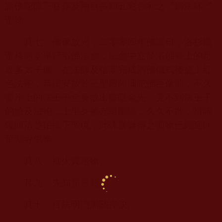
請佛陀降下甘露及兩百多顆五彩舍利之〝銅法缽〞
聖物。
其七、佛像放光，二零零四年佛誕日，洛杉磯
聖格講堂舉行浴佛法會，法會中立於浴佛臺上的悉
達多太子像，在法師及信眾完成浴佛儀式後披上紅
色法袍，恭請安放於三聖殿阿彌陀佛巨像前，不久
聖座上的法王子全身放出耀眼金光，見不到法王子
的臉及法袍，上半身被光環圍繞，久久不散，當時
鏡頭清楚拍攝下聖境，此殊勝難得之聖物已經迎回
華藏寺供奉。
其八、拙火實證物。
其九、先知預言瓶。
其十、百法明門黑關擇決。