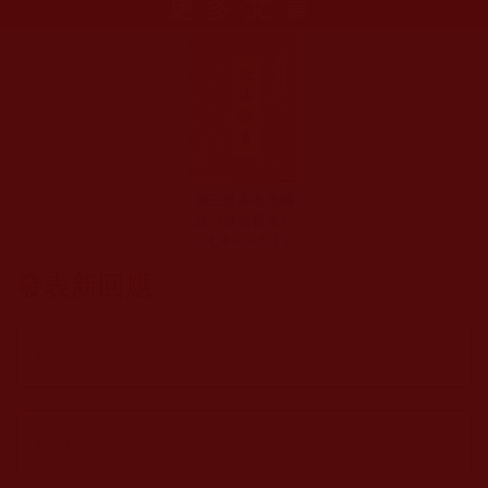
更多文章
第三世多杰羌佛
說《世法哲言》
(七十一~八十)
發表新回應