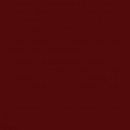
家人衣服的俗人。但供養戒律清淨，如法修行的出
家人會為自己種福田。舍，也要有智慧，更要有正
知正見，錢財用在正道上，是功德，否則，增加他
人的貪欲，也給自己種下惡因。
因此，我們應該有二元論的思維，好事，我們
正面學習；壞事，我們從中警醒。
末法時期，佛菩薩悲憫眾生、不舍眾生，
南無
第三世多杰羌佛
大悲無量降世娑婆，為眾生帶來純
正無偏的佛法，座下弟子依法修行者聖跡數不勝
數，證境證德顯赫，往升者、獲得舍利者、神通示
現者比比皆是。
在群魔亂舞中，依然有真正的寺院和真正的出
家人。
華藏寺