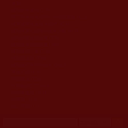
移至主內容
首頁
佛教文告通知 (370)
第三世多杰羌佛簡介與相關資訊 (423)
佛菩薩尊者高僧大德們 (421)
佛教各單位資訊與法會活動 (417)
佛教經藏法義論著 (776)
佛教法會聖蹟證量 (149)
佛教鑑師之道 (292)
佛教聞法點 (792)
佛教修行受用與知見 (3823)
菩提行德 (494)
理諦護法 (726)
文學藝術工巧 (691)
娑婆有溫情 (107)
科學眼 (110)
線上學院 (11)