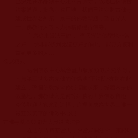
已決定在水晶湖中心建立古佛寺，該地已被議會
法案通過，批為宗教用地，我們已決定將古佛寺
建成世界名列第一最高的佛教聖殿，望各界人
士、佛教行人等大力捐贈修建古佛寺。
主席祿東贊法王說：
“
聖天湖這個聖地非常
之好 ，除非能找到比這更好的寶地，能更方便利
益到更多的人
……
發展模式
這個佛教中心城會盡力發展類似於梵蒂岡，
南無第三世多杰羌佛的住錫地”正法院“亦將在此
建立，整個佛教城會修城牆圍起來，城牆內是佛
教聖地，佛教城內是何等殊勝的世界佛教寶地，
今後歡迎大家來到這裡，這裡將成為世界上唯一
最莊嚴繁華的佛教中心城！
古佛寺奠基與開光大典殊勝法會
在古佛寺奠基當天，會當眾開法會，來證明