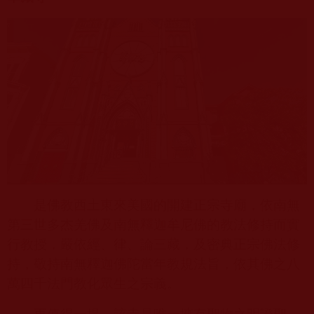
是佛教西土東來美國的開建正宗寺廟，依
南無
第三世多杰羌佛
及南無釋迦牟尼佛的教法修持而實
行教授，嚴依經、律、論三藏，及密典正宗佛法修
持，敬持南無釋迦佛陀當年教規法旨，依其佛之八
萬四千法門教化眾生之宗義。