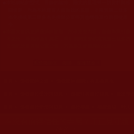
本站網站的型式、目錄的編排、圖文的呈現等一切資料與相
◆
關規劃，均為本站建置人員自我的意思，非南無第三世多
杰羌佛或第三世多杰羌佛辦公室等其他機構單位所指使派
令。
◆
本區大量訊息經過摘錄節取，故非完整內容，僅做為索引參
考之用，希冀作為引路石，導引恭聞完整的南無第三世多杰
羌佛的法音與辦公室公告，方為最正確圓滿的法義！
系統鑑師文：
鑑師，保護慧命！
您在這裡
首頁
»
佛教鑑師之道
»
佛教鑑師相關法著文論見地
您在這裡
首頁
»
佛教修行受用與知見
»
佛教行者修行知見
»
走出學
您在這裡
首頁
»
佛教修行受用與知見
»
修行禮讚
»
禮讚道場、行人
有沒有值得信任的寺廟？用正見守護
信仰！