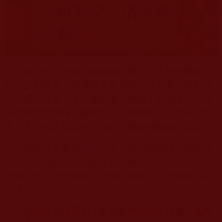
當今末法時期，妖邪騙子橫行，凡夫充聖遍
佈，詐騙好人，南無釋迦牟尼佛和波旬魔王的對話
至今還在耳邊，魔子魔孫進入僧團，破壞佛法，目
的是把眾生壓扣在輪回中，不得解脫。眾生一旦對
境，又沒有正知正見去識別，最後糊裡糊塗上當。
如果你是學佛
修行
之人，想出離輪回，解脫成
就，去寺廟找“師”，建議不要看寺廟大小、是不是
祖庭、是不是曾經有大祖師駐錫過，而是要依法不
依人。
寺院無所謂正邪，取決於寺院的主持者，他有