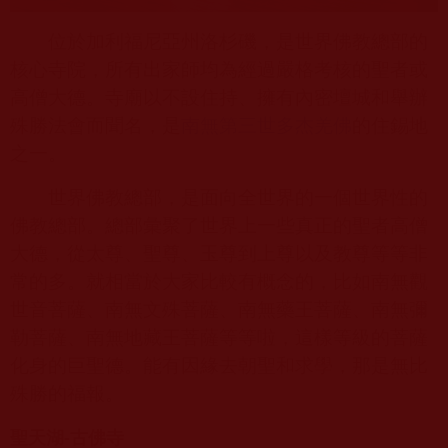
位於加利福尼亞州洛杉磯，是世界佛教總部的
核心寺院，所有出家師均為經過嚴格考核的聖者或
高僧大德。寺廟以不設住持、擁有內密壇城和舉辦
殊勝法會而聞名，是
南無第三世多杰羌佛
的住錫地
之一。
世界佛教總部，是面向全世界的一個世界性的
佛教總部。總部彙聚了世界上一些真正的聖者高僧
大德，從太尊、聖尊、玉尊到上尊以及教尊等等非
常的多。就相當於大家比較有概念的，比如南無觀
世音菩薩、南無文殊菩薩、南無藥王菩薩、南無彌
勒菩薩、南無地藏王菩薩等等啦，這樣等級的菩薩
化身的巨聖德。能有因緣去朝聖和求學，那是無比
殊勝的福報。
聖天湖-古佛寺