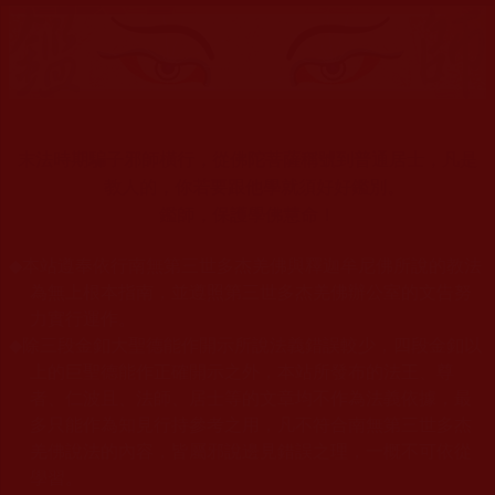
末法時期騙子邪師橫行，從佛陀菩薩稱號到普通居士，凡是
教人的，你若要跟他學就須好好鑑別。
鑑師，保護學佛慧命！
◆
本站遵奉依行南無第三世多杰羌佛與釋迦牟尼佛所說的教法
為無上根本指南，並遵照第三世多杰羌佛辦公室的文告努
力實行運作。
◆
除三段金釦大聖德能作開示所說法義錯誤較少，四段金釦以
上的巨聖德能作正確開示之外，本站所發布的法王、尊
者、仁波且、法師、居士等的文章均不作為法義依據，最
多只能作為知見行持參考之用，凡不符合南無第三世多杰
羌佛說法的內容，皆屬邪說邊見錯誤之理，一概不可依從
學習。