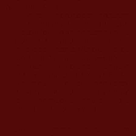
古佛寺的財務公正透明
作捐贈的人請直接把錢捐進世界佛教總部帳
號，本總部會開出捐贈款收據給你本人，此捐贈
款收據可以抵稅。而且世界佛教總部今天再次公
開說明，本總部的負責人、主席、副主席、秘書
長、副秘書長，從總部成立以來自始至終從來沒
有在總部領過工資，從來沒有報過一分錢的差旅
費，也就是說全是個人自己掏腰包，沒有用過佛
教總部分文，都是把大家捐贈的錢全數用在正法
正教的事務上。今天再次聲明，你們作了捐贈的
人，可以直接查帳，請大家放心，你們所捐贈的
錢，全是為你們培種福德、得學正法大法、解脫
成就，本佛教總部沒有半分私心雜念
-------
因此，“釋永信們”的陰雲惡障阻擋不了太陽的