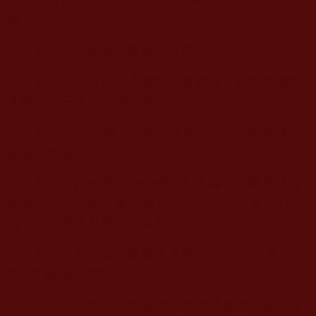
更值得一提，該寺是唯一擁有聖物之明證聖
寺：
其一、南無第三世多杰羌佛之法音。
其二、曾眾所親見轟動媒體接連三日降甘露的
木棉樹，已遷居在本寺供養。
其三、曾為佛法威力當眾展顯示現七支聖境的
勝義浴佛蓮池。
其四、南無釋迦牟尼佛舍利供奉在韻雕曼達須
彌寶上，此韻雕曼達須彌寶是全世界獨一無二的珍
品，加之佛舍利聖物上供其中。
其五、南無第三世多杰羌佛示現“常”與“無
常”的“藤蘿法帳”。
其六、南無第三世多杰羌佛用普通響銅缽，迎