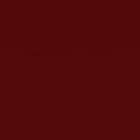
首頁
圖片區
影視區
檔案區
發文時間：2026年03月29日 星期日
瀏覽次數：113
別讓唬人的名號矇住了我們的眼睛
有位老居士，跑遍了名山大川，見了不少大和
尚、大喇嘛。每次回來都激動得很，說這位法師如
何威儀，那位活佛如何了得，言語間滿是崇拜。有
人問他：「你依止他們學了什麼？」他一愣，說：
「他們都是大聖德啊，跟著肯定沒錯。隨便學點都
會受用無窮！」
這話聽來平常，卻藏著一個很大的問題：以名
號定聖凡，把名氣當成了修證。