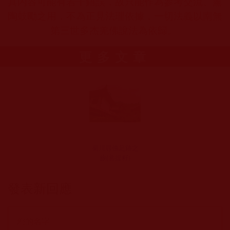
其內容可能有若干錯誤，故只能作為參考交流、薰
陶鼓勵之用，不為正見法理依據，一切法義以南無
第三世多杰羌佛說法為依歸。
更多文章
蜀川尋佛足跡之
旅(菩提籽)
發表新回應