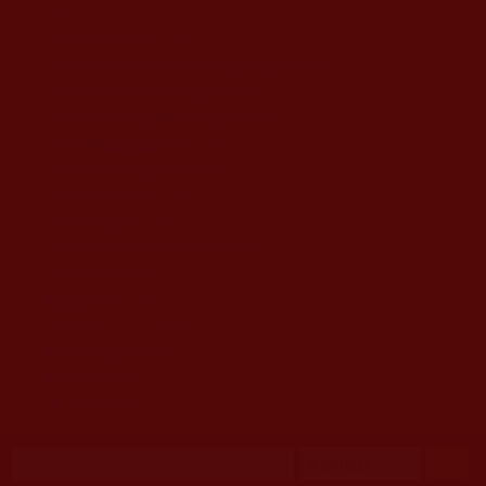
移至主內容
首頁
佛教文告通知 (370)
第三世多杰羌佛簡介與相關資訊 (423)
佛菩薩尊者高僧大德們 (421)
佛教各單位資訊與法會活動 (417)
佛教經藏法義論著 (776)
佛教法會聖蹟證量 (149)
佛教鑑師之道 (292)
佛教聞法點 (792)
佛教修行受用與知見 (3823)
菩提行德 (494)
理諦護法 (726)
文學藝術工巧 (691)
娑婆有溫情 (107)
科學眼 (110)
線上學院 (11)