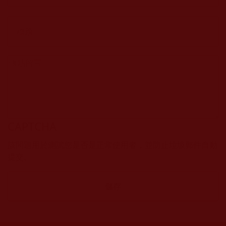
CAPTCHA
該問題用於測試您是否是正常使用者，並防止垃圾郵件自動
提交。