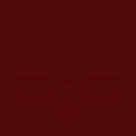
而非的東西，甚至違背經教。這樣的人，名頭再
響，也只是個凡夫。
佛陀早就告訴過我們，辨別一個人是不是真
修
行
，要看他的「法」對不對，看他有沒有「德」，
而不是看他有沒有「位」。名位是別人給的，修證
是自己修的。用名號來斷定聖凡，是把佛法當成了
世間名利場，這就走偏了。