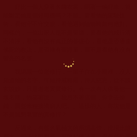
好比一個人穿著名牌衣裳，開著一輛好車，就
能斷定他是個好司機嗎？不能。要看他的駕駛技
術，看他守不守交規，看他遇到險情時如何應對。
同樣的，一位出家人是不是聖德，要看他的戒行清
不清淨，看他有沒有真正的菩提心，看他是否通達
佛陀的教法，是否擁有聖證量，而不是看他有沒有
響亮的名號。
我認識一位老修行，一輩子住在小廟裡，沒人
知道他的名字。可他持戒精嚴，待人慈悲，從不談
玄說妙，只是老老實實修行。有一次有人供養他一
塊名錶，他笑著說：「我用不著這個，你拿去換
錢，買些米糧接濟窮人吧。」這樣的人，你說他是
不是誠懇老實的真修行？
反過來，有些名氣極大的所謂高僧，排場比誰
都大，架子比誰都高，可說起佛法來，盡是些似是