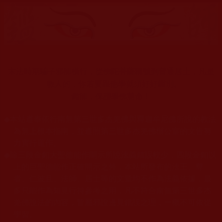
末法時期騙子邪師橫行，從佛陀菩薩稱號到普通居士，凡是
教人的，你若要跟他學就須好好鑑別。
鑑師，保護學佛慧命！
◆
本站遵奉依行南無第三世多杰羌佛與釋迦牟尼佛所說的教法
為無上根本指南，並遵照第三世多杰羌佛辦公室的文告努
力實行運作。
◆
除三段金釦大聖德能作開示所說法義錯誤較少，四段金釦以
上的巨聖德能作正確開示之外，本站所發布的法王、尊
者、仁波且、法師、居士等的文章均不作為法義依據，最
多只能作為知見行持參考之用，凡不符合南無第三世多杰
羌佛說法的內容，皆屬邪說邊見錯誤之理，一概不可依從
學習。