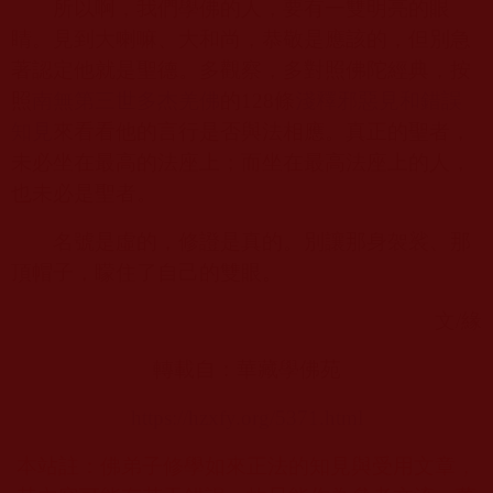
所以啊，我們學佛的人，要有一雙明亮的眼
睛。見到大喇嘛、大和尚，恭敬是應該的，但別急
著認定他就是聖德。多觀察，多對照佛陀經典，按
照
南無第三世多杰羌佛
的
128
條
淺釋邪惡見和錯誤
知見
來看看他的言行是否與法相應。真正的聖者，
未必坐在最高的法座上；而坐在最高法座上的人，
也未必是聖者。
名號是虛的，修證是真的。別讓那身袈裟、那
頂帽子，矇住了自己的雙眼。
文
/
緣
轉載自：華藏學佛苑
https://hzxfy.org/5371.html
本站註：佛弟子修學如來正法的知見與受用文章，