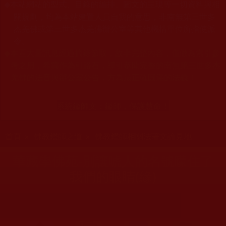
本站網站的型式、目錄的編排、圖文的呈現等一切資料與相
◆
關規劃，均為本站建置人員自我的意思，非南無第三世多
杰羌佛或第三世多杰羌佛辦公室等其他機構單位所指使派
令。
◆
本區大量訊息經過摘錄節取，故非完整內容，僅做為索引參
考之用，希冀作為引路石，導引恭聞完整的南無第三世多杰
羌佛的法音與辦公室公告，方為最正確圓滿的法義！
系統鑑師文：
鑑師，保護慧命！
您在這裡
首頁
»
佛教鑑師之道
»
佛教鑑師相關法著文論見地
華藏學佛苑-別讓唬人的名號矇住了
我們的眼睛(緣)