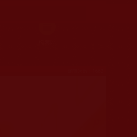
檔案區
瀏覽次數：1662