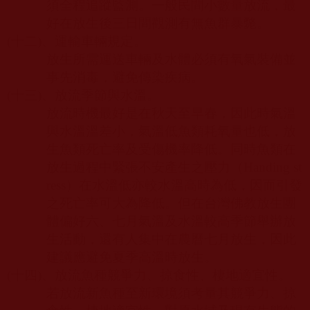
須全程追蹤監測。一般民間小數量放流，最
好在放生後三日間觀測有無魚群暴斃。
(
十二
)
、運輸車輛規定。
放生所需運送車輛及水體必須有氧氣裝備並
事先消毒，避免傳染疾病。
(
十三
)
、放流季節與水溫。
放流時機最好是在秋天至早春，因此時氣溫
與水溫溫差小，氣溫低魚類耗氧量也低，放
生魚類死亡率及受傷機率降低。同時魚類在
放生過程中緊張不安產生之壓力（
Handing st
ress
）在水溫低亦較水溫高時為低，因而引發
之死亡率可大為降低。但在台灣佛教放生團
體偏好六、七月氣溫及水溫較高季節舉辦放
生活動，還有人集中在農曆七月放生，因此
建議應避免夏季高溫時放生。
(
十四
)
、放流魚種競爭力、掠食性、棲地適宜性。
若放流新魚種至新環境須考量其競爭力、掠