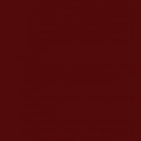
入侵關係，故水中鹽度較高，若放生純淡
水魚如溪哥、鯽魚、黑鰱等魚種則必死無
疑。此外一些河海洄游魚種，如鰻魚因水
壩或攔河堰阻絕或大量捕捉鰻苗關係，致
使魚群數量銳減，此類魚種可考慮作為放
生魚種。
(
五
)
水質條件。
汙染嚴重之水域不宜放生任何魚種。一般水
中溶氧量低魚
5ppm
以下即不適合放生。有關
水域水質資料可上環保署網站查詢。
(
六
)
、放生頻率。
當視水域環境生態需求，同一地點相同魚種
最好每年一次。
(
七
)
、放流魚源取得。
放生魚種其來源宜由領有陸上養殖登記證或
劃漁業權執照之養殖場、政府機關設立之養
殖、試驗或學術機構、或專科學校以上提