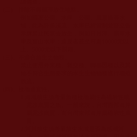
請備查。
(
二
)
、排除不得辦理放生地點。
例如國家公園、水庫、公園、風景區等水
域，此為許多溪流、水庫已經管制並豎立告
示牌禁止民眾去放生，例如日月潭、翡翠水
庫及寶山水庫；違反者甚至可處
10000
元以
上、
5000
元以下罰鍰。
(
三
)
、不適合放生之物種。
禁止使用外來種、雜交種、轉基因種以及其
他不符合生態要求的水生生物物種進行增殖
放流。
(
四
)
、棲地適宜性。
1.
海域放生須考量魚種棲地屬性為礁岩性或
泥沙底質之魚。一般來說，台灣西部海岸
屬泥沙底質，而台灣東部海岸屬礁岩性底
質。
2.
河川放生須考量放生水域是否為感潮河
段，一般感潮河段如淡水河關渡，因海水