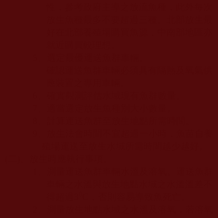
性，參考政府主導之放流魚種，此外每次
放生魚種最多不要超過三種。北部放生最
好在北部養殖場購買魚源，中南部地區亦
就近購買較理想。
5
、選定最優運送魚群車輛。
確認運送魚群車輛必須具有隔熱及氧氣供
應裝置之專用車輛。
6
、確實觀測評估水域現有魚群數量。
7
、適當選定放生魚種別大小數量。
8
、計算運送魚群至放生地點所需時間。
9
、放生法會時間不宜超過一小時，魚苗自養
殖場運送至放生水域所需時間越少越好。
(
二
)
、放生時應執行事項。
1
、測量運送魚群車輛水溫及溶氧。運送魚群
車輛之水溫與放生地點水域之水溫溫差不
0
得超過
3
C
，否則容易導致魚死亡。
2
、測量放生地點水域之水溫及溶氧，若溶氧