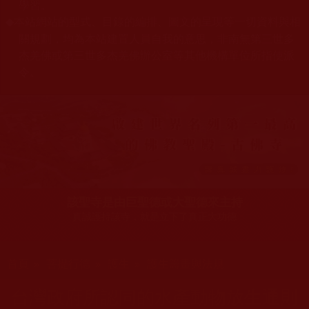
學習。
本站網站的型式、目錄的編排、圖文的呈現等一切資料與相
◆
關規劃，均為本站建置人員自我的意思，非南無第三世多
杰羌佛或第三世多杰羌佛辦公室等其他機構單位所指使派
令。
該聖寺是由巨聖德或大聖德來主持
真誠護持該寺，就是立下了真正大功德
您在這裡
首頁
»
菩提行德
»
護生
»
護生籌畫與法規
台灣政府所認同的水產動物放生通則