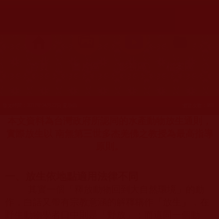
首頁
圖片區
影視區
檔案區
發文時間：2017年04月27日 星期四
瀏覽次數：988
本文資料為台灣政府所認同的水產動物放生通則，
實際放生以 南無第三世多杰羌佛之教授為最高指導
原則。
一、放生依地點適用法律不同
其實一個「釋放動物回到大自然環境」的動
作，白話又帶有宗教意涵的解釋稱作「放生」，在
野生動物學者口中則是「野放」；而這同一個動