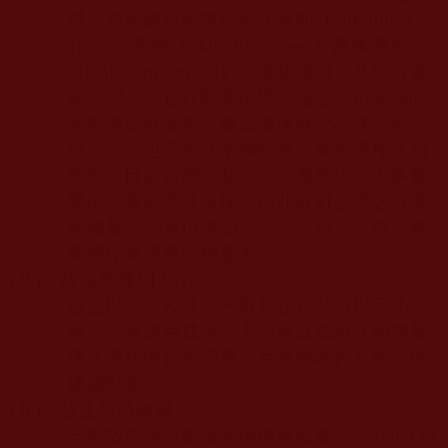
供，並應經檢驗無硝基呋喃類（
Nitrofuran
s
）、孔雀綠（
Malachite Green
）及氯黴素
（
Chloramphenicol
）等藥物殘留，及取得健
康證明。不宜在飼養環境不佳之魚市場或向
漁船購買有受傷之虞或健康狀況不佳之魚
類，同時也不可在水族館購買屬外來種之熱
帶魚。目前台灣公私立合法養殖場，大多數
繁殖飼養經濟性魚種，因此政府主導之放流
魚種及諮詢單位表如
二
、
三
所示可提供宗教
團體作為選擇與種參考。
(
八
)
、放流魚種別大小。
放生以魚苗較佳，一般都在
10
公分以下小
魚，不宜選用成魚，大型魚或成魚在捕撈及
運送過程中容易受傷，且易成為釣客或漁民
獵捕對象。
(
九
)
、放生魚苗數量。
一般放生魚苗數量與環境承載量（
carrying ca