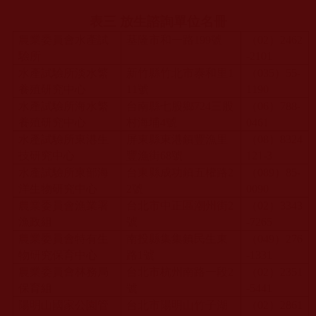
表三 放生諮詢單位名冊
農業委員會水產試
基隆市和一路
199
號
（
02
）
2462
驗所
-2101
水產試驗所淡水繁
新竹縣竹北市泰和里
1
（
035
）
55-
養殖研究中心
11
號
1190
水產試驗所海水繁
台南縣七股鄉
724
三股
（
06
）
788-
養殖研究中心
村海埔
4
號
0461
水產試驗所東港生
屏東縣東港鎮豐漁里
（
08
）
8324
技研究中心
豐漁街
68
號
121-3
水產試驗所東部海
台東縣成功鎮五權路
2
（
089
）
85-
洋生物研究中心
2
號
0090
農業委員會漁業署
台北市中正區潮州街
2
（
02
）
3343
漁政組
號
-7265
農業委員會特有生
南投縣集集鎮民生東
（
049
）
276
物研究保育中心
路
1
號
-1331
農業委員會林務局
台北市杭州南路一段
2
（
02
）
2351
保育組
號
-5441
陽明山國家公園管
台北市陽明山竹子湖
（
02
）
2861