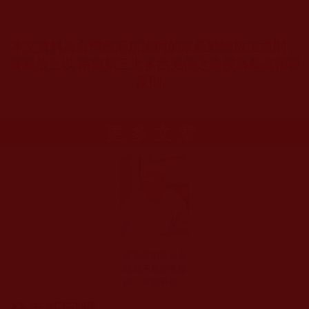
本文資料為台灣政府所認同的水產動物放生通則，
實際放生以 南無第三世多杰羌佛之教授為最高指導
原則。
更多文章
從無奈的風水大
師到矛盾的李嘉
誠，有些事值得
警覺(東山)