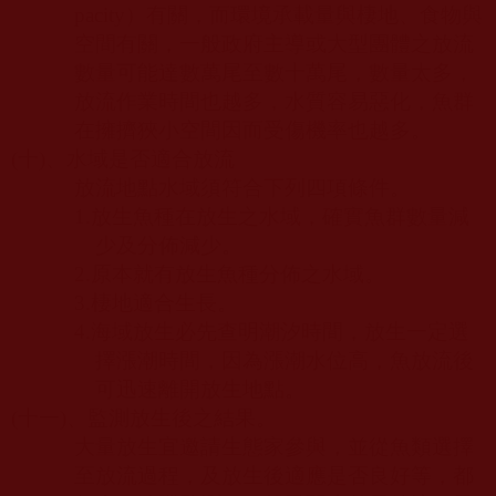
pacity
）有關，而環境承載量與棲地、食物與
空間有關，一般政府主導或大型團體之放流
數量可能達數萬尾至數十萬尾，數量太多，
放流作業時間也越多，水質容易惡化，魚群
在擁擠狹小空間因而受傷機率也越多。
(
十
)
、水域是否適合放流
放流地點水域須符合下列四項條件。
1.
放生魚種在放生之水域，確實魚群數量減
少及分佈減少。
2.
原本就有放生魚種分佈之水域。
3.
棲地適合生長。
4.
海域放生必先查明潮汐時間，放生一定選
擇漲潮時間，因為漲潮水位高，魚放流後
可迅速離開放生地點。
(
十一
)
、監測放生後之結果。
大量放生宜邀請生態家參與，並從魚類選擇
至放流過程，及放生後適應是否良好等，都