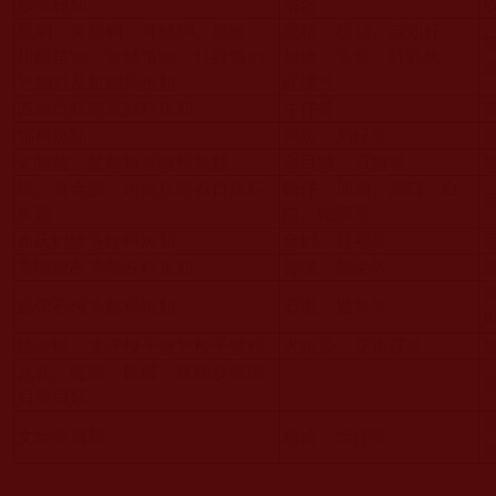
放流種類
俗名
黑鯛、黃錫鯛、黃鰭鯛、嘉鱲、
黑格、枋頭、赤翅仔、
川紋笛鯛、赤鰭笛鯛、銀紋笛鯛
加臘、嗑頭、紅雞魚、
等鯛科及笛鯛科魚類
紅槽等
四絲馬鮁等馬鮁科魚類
午仔等
鯔科魚類
烏魚、烏仔等
尖吻鱸、星雞魚等鱸科魚類
金目鱸、石鱸等
鮸、黃金鮸、叫姑魚等石首魚科
鮸仔、加網、黑口、白
魚類
口、帕頭等
布氏鯧鰺等鰺科魚類
金鯧、紅衫等
青嘴龍占等龍占科魚類
青嘴、龍尖等
點帶石斑等鮨科魚類
石斑、過魚等
銹斑蟳、遠洋梭子蟹等梭子蟹科
火燒公、花市仔等
九孔、鐘螺、鳳螺、珠螺及車渠
貝等貝類
文蛤等貝類
粉蟯、蛤仔等