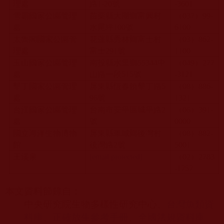
理處
路
1-20
號
-3601
雪霸國家公園管理
苗栗縣大湖鄉富興村
（
037
）
99-
處
水尾坪
100
號
6100
太魯閣國家公園管
花蓮縣秀林鄉富士村
（
03
）
862-
理處
富士
291
號
1100
玉山國家公園管理
南投縣水里鄉
55344
中
（
049
）
277
處
山路一段
515
號
-3121
墾丁國家公園管理
屏東縣恆春鎮墾丁路
5
（
08
）
886-
處
96
號
1321
台江國家公園管理
台南市安平區城平路
2
（
06
）
391-
處
號
0000
國立海洋生物博物
屏東縣車城鄉後灣村
（
08
）
882-
館
後灣路
2
號
5001
王溪泉
[email protected]
（
02
）
2783
-1757
本文資料節錄自：
中央研究院生物多樣性研究中心、
台灣魚類資
料庫
、
正確放生參考手冊
、
全國法規資料庫