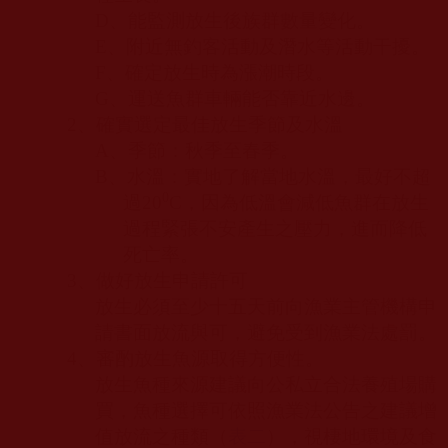
D
、能監測放生後族群數量變化。
E
、附近無釣客活動及潛水等活動干擾。
F
、確定放生時為漲潮時段。
G
、運送魚群車輛能否靠近水邊。
2
、確實選定最佳放生季節及水溫
A
、季節：秋季至春季。
B
、水溫：實地了解當地水溫，最好不超
0
過
20
C
，因為低溫會減低魚群在放生
過程緊張不安產生之壓力，進而降低
死亡率。
3
、做好放生申請許可
放生必須至少十五天前向漁業主管機構申
請書面放流與可，避免受到漁業法處罰。
4
、審酌放生魚源取得方便性。
放生魚種來源建議向公私立合法養殖場購
買，魚種選擇可依照漁業法公告之建議增
值放流之種類（
表二
），視棲地環境及食