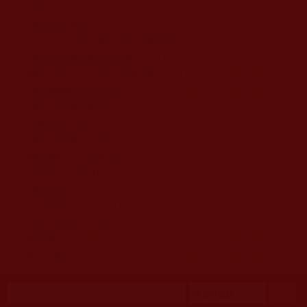
移至主內容
首頁
佛教文告通知 (370)
第三世多杰羌佛簡介與相關資訊 (423)
佛菩薩尊者高僧大德們 (421)
佛教各單位資訊與法會活動 (417)
佛教經藏法義論著 (776)
佛教法會聖蹟證量 (149)
佛教鑑師之道 (292)
佛教聞法點 (792)
佛教修行受用與知見 (3823)
菩提行德 (494)
理諦護法 (726)
文學藝術工巧 (691)
娑婆有溫情 (107)
科學眼 (110)
線上學院 (11)