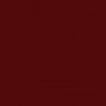
低於
5ppm
即不適合做為放生地點，水質
資料可參考環保署水質監測網站。
3
、確認放生魚種學名，避免外來種或其他魚
種混入。
4
、盛魚之水桶或塑膠袋大小要適當，放生應
以容積物裝盛後，置於水面下俟其適應水
溫後，由其自然流（游）出，或使用滑道
等適當方法為之，禁止以潑灑方式進行，
盡量避免多人接力傳遞，以避免魚群受
傷。
5
、現場必備安全防護措施，如救生衣、防滑
雨鞋。
表一 水產動物增殖放流申請表