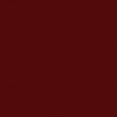
發表新回應
CAPTCHA
該問題用於測試您是否是正常使用者，並防止垃圾郵件自動
提交。