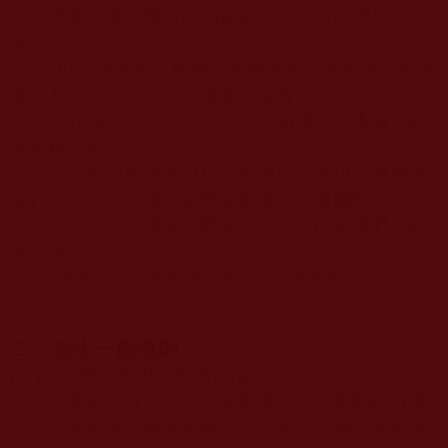
作，其實又會因釋放的物種和空間有不同適用的法
律。
以一個簡單、釋放魚體的放生行為來說，在水
庫涉及《
水利法
》，在國家公園有《
國家公園管理
法
》，在海洋則有《
漁業法
》，如果魚苗本身是經
濟魚種，則又涉及《
水產動物增值流放限制
級遵行
事項
》，必須在放生日
15
天前申請；而以上種種放
生行為，若又干擾原始野生動物，恐會觸犯《
野生
動物保育法
》（簡稱《野保法》）中的騷擾野生動
物行為。
故未經主管縣市政府申請許可將被裁罰。
二、放生一般通則
(
一
)
、填寫放生申請表格。
(
如
表一
)
應於十五日前填寫前列表一、水產動物放流
增殖申請表及相關文件，向主管縣市政府申