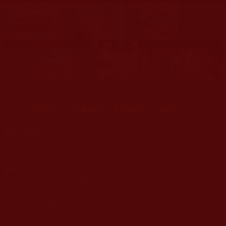
菩提道上，佛事為重，利他修行，功德增上。
◆
本站遵奉依行南無第三世多杰羌佛與釋迦牟尼佛所說的教法
為無上根本指南，並遵照第三世多杰羌佛辦公室的文告努
力實行運作。
◆
除三段金釦大聖德能作開示所說法義錯誤較少，四段金釦以
上的巨聖德能作正確開示之外，本站所發布的法王、尊
者、仁波且、法師、居士等的文章均不作為法義依據，最
多只能作為知見行持參考之用，凡不符合南無第三世多杰
羌佛說法的內容，皆屬邪說邊見錯誤之理，一概不可依從