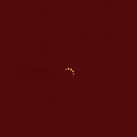
食性、棲地適宜性、對原水域及現有生態的
影響。例如在海域放流掠食性強魚種（如薯
鰻），宜避免。
(
十五
)
、理想替代方案
是否有替代方案，如改善水域棲地環境而不
需放流魚種亦能達成同樣目的，亦即做好水
域環境保護工作，維護水生物自然生態，這
是放生最理想目標。
三、放生實施細則。
(
一
)
、放生前應執行事項
1
、實地勘查放生地點是否符合下列條件。
A
、選取放生之魚種族群數量減少或分佈
減少之地點。
B
、確認原本放生地點就有該魚種分佈之
水域。
C
、確定放生地點水域棲地環境適合該魚
種生長。