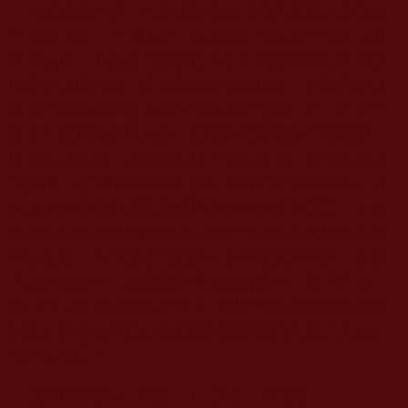
在活動前一天，同學提醒我記得明天星期六要到校
門口前集合，到了隔天，我因為很在意這活動所以就
早早起床，準備出門參加嘉中生命智慧研習社所舉辦
的寒冬送暖活動，藉由愛心物資的發送，將我們關懷
這些清寒或獨居老人的心意傳達給他們。第一站是位
於嘉中新村的兩戶人家，那裡的民宅都是早期簡陋、
破爛的鐵皮屋，與在牆的另一邊的豪宅、別墅成強烈
的對比，這遠比看電視上的報導還要真實和震撼！這
血淋淋的事實告訴我這就是課本中的貧富差距。之後
是第二站在嘉義公園充滿綠意的深處也有獨居老人在
裡面生活，我們經過狹隘的小路到他的家門前，在我
們給予物資中，老爺爺不停地說著謝謝。到了這邊，
我就覺得這趟送暖真的值了，因為在這活動中我體驗
到助人的喜悅和真正地感受到貧富差距的懸殊以及人
情中的溫暖！
嘉中班級213，座號：5，姓名：吳俊霖