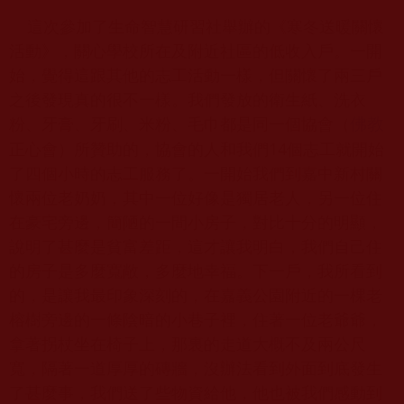
這次參加了生命智慧研習社舉辦的《寒冬送暖關懷
活動》，關心學校所在及附近社區的低收入戶。一開
始，覺得這跟其他的志工活動一樣，但關懷了兩三戶
之後發現真的很不一樣。我們發放的衛生紙、洗衣
粉、牙膏、牙刷、米粉、毛巾都是同一個協會（
佛教
正心會）所贊助的，協會的人和我們14個志工就開始
了四個小時的志工服務了。一開始我們到嘉中新村關
懷兩位老奶奶，其中一位好像是獨居老人，另一位住
在豪宅旁邊，簡陋的一間小房子，對比十分的明顯，
說明了甚麼是貧富差距，這才讓我明白，我們自己住
的房子是多麼寬敞，多麼地幸福。下一戶，我所看到
的，是讓我最印象深刻的，在嘉義公園附近的一棵老
榕樹旁邊的一條陰暗的小巷子裡，住著一位老爺爺，
拿著拐杖坐在椅子上，那裏的走道大概不及兩公尺
寬，隔著一道厚厚的磚牆，沒辦法看到外面到底發生
了甚麼事，我們送了些物資給他，他也被我們感動到