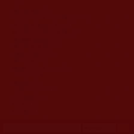
移至主內容
首頁
佛教文告通知 (370)
第三世多杰羌佛簡介與相關資訊 (423)
佛菩薩尊者高僧大德們 (421)
佛教各單位資訊與法會活動 (417)
佛教經藏法義論著 (776)
佛教法會聖蹟證量 (149)
佛教鑑師之道 (292)
佛教聞法點 (792)
佛教修行受用與知見 (3823)
菩提行德 (494)
理諦護法 (726)
文學藝術工巧 (691)
娑婆有溫情 (107)
科學眼 (110)
線上學院 (11)