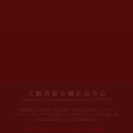
網站文章總數：
7195
網站圖片總數：
17881
網站影視總數：
1657
網站檔案總數：
1118
今日瀏覽人次：
1228
總瀏覽人次：
3096026
今日瀏覽文章數：
971
總瀏覽文章數：
2356827
今日瀏覽影視數：
48
總瀏覽影視數：
91029
FB粉絲專頁
|
FB社團
|
YOUTUBE
|
[email protected]
| +886-37-
326323 | 36050 中華民國苗栗縣苗栗市維新里僑育街26巷8號(
地圖
) |
護
持協助本站功德錄
|
全球各聞法機構資料表
如果本站的資訊侵犯到您的權益，請來信告知，謝謝您！