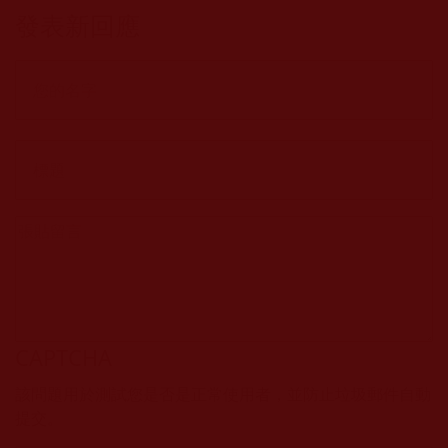
「大悲觀音菩薩
發表新回應
加持法會」(王秀
梅)
CAPTCHA
該問題用於測試您是否是正常使用者，並防止垃圾郵件自動
提交。