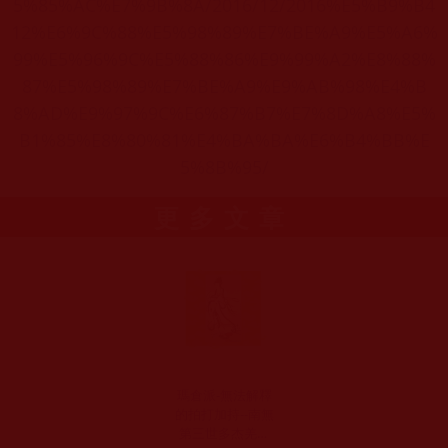
5%85%AC%E7%9B%8A/2016/12/2016%E5%B9%B4
12%E6%9C%88%E5%98%89%E7%BE%A9%E5%A6%
99%E5%96%9C%E5%88%86%E9%99%A2%E8%88%
87%E5%98%89%E7%BE%A9%E9%AB%98%E4%B
8%AD%E9%97%9C%E6%87%B7%E7%8D%A8%E5%
B1%85%E8%80%81%E4%BA%BA%E6%B4%BB%E
5%8B%95/
更多文章
瑪倉派-無法解釋
的拍打加持--南無
第三世多杰羌佛