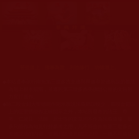
菩提道上，佛事為重，利他修行，功德增上。
◆
本站遵奉依行南無第三世多杰羌佛與釋迦牟尼佛所說的教法
為無上根本指南，並遵照第三世多杰羌佛辦公室的文告努
力實行運作。
◆
除三段金釦大聖德能作開示所說法義錯誤較少，四段金釦以
上的巨聖德能作正確開示之外，本站所發布的法王、尊
者、仁波且、法師、居士等的文章均不作為法義依據，最
多只能作為知見行持參考之用，凡不符合南無第三世多杰
羌佛說法的內容，皆屬邪說邊見錯誤之理，一概不可依從