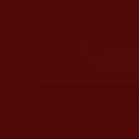
學習。
本站網站的型式、目錄的編排、圖文的呈現等一切資料與相
◆
關規劃，均為本站建置人員自我的意思，非南無第三世多
杰羌佛或第三世多杰羌佛辦公室等其他機構單位所指使派
令。
該聖寺是由巨聖德或大聖德來主持
真誠護持該寺，就是立下了真正大功德
您在這裡
首頁
»
菩提行德
»
公益關懷
»
中華西密佛教正心會
2016年12月嘉義妙喜分院會長與師