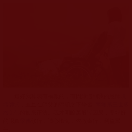
還好我算滿有福報的，有因緣遇到我的恩師
嘎
堵師父
，並且在師父的帶領之下學習
南無第三世多
杰羌佛
的如來正法。我才明瞭萬般皆因果，要好好
的認真
學佛
修行，誠心懺悔，依教奉行，利益眾
生。