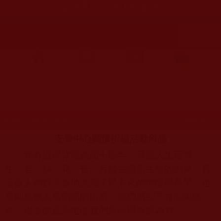
福活動所感(楊蓮芝)
首頁
圖片區
影視區
檔案區
發文時間：2026年04月28日 星期二
瀏覽次數：42
安養中心關懷祈福活動所感
我有護理背景約四十餘年，看盡人生百態，
生、老、病、死、苦。有接生過新生命的到來，看
著家人們歡天喜地充滿了對未來的憧憬與希望。也
看到無數人受病痛的折磨，他們感到不甘心與無
奈，很多的結局也使我們痛心與無能為力。