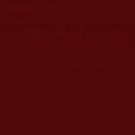
菩提道上，佛事為重，利他修行，功德增上。
◆
本站遵奉依行南無第三世多杰羌佛與釋迦牟尼佛所說的教法
為無上根本指南，並遵照第三世多杰羌佛辦公室的文告努
力實行運作。
◆
除三段金釦大聖德能作開示所說法義錯誤較少，四段金釦以
上的巨聖德能作正確開示之外，本站所發布的法王、尊
者、仁波且、法師、居士等的文章均不作為法義依據，最
多只能作為知見行持參考之用，凡不符合南無第三世多杰
羌佛說法的內容，皆屬邪說邊見錯誤之理，一概不可依從