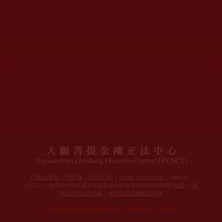
網站文章總數：
7195
網站圖片總數：
17881
網站影視總數：
1657
網站檔案總數：
1118
今日瀏覽人次：
1228
總瀏覽人次：
3096026
今日瀏覽文章數：
971
總瀏覽文章數：
2356827
今日瀏覽影視數：
48
總瀏覽影視數：
91029
FB粉絲專頁
|
FB社團
|
YOUTUBE
|
[email protected]
| +886-37-
326323 | 36050 中華民國苗栗縣苗栗市維新里僑育街26巷8號(
地圖
) |
護
持協助本站功德錄
|
全球各聞法機構資料表
如果本站的資訊侵犯到您的權益，請來信告知，謝謝您！