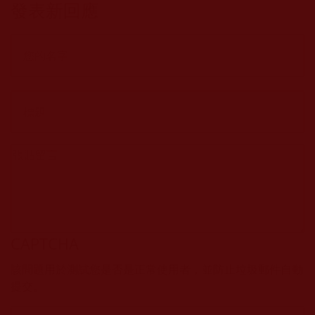
發表新回應
坪)
CAPTCHA
該問題用於測試您是否是正常使用者，並防止垃圾郵件自動
提交。