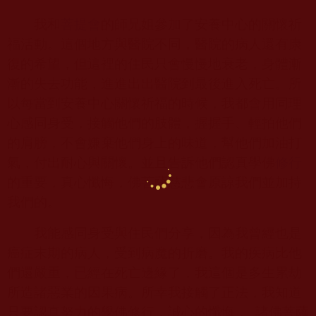
我和
菩提會
的師兄姐參加了安養中心的關懷祈
福活動。這個地方與醫院不同，醫院的病人還有康
復的希望，但這裡的住民只會慢慢地衰老，身體漸
漸的失去功能，進進出出醫院到最後進入死亡。所
以每當到安養中心關懷祈福的時候，我都會用同理
心感同身受，接觸他們的肢體，握握手、輕拍他們
的肩膀，不會嫌棄他們身上的味道，幫他們加油打
氣，付出耐心與關懷。並且告訴他們認真學佛
修行
的重要，真心懺悔，佛菩薩慈悲會原諒我們並加持
我們的。
我能感同身受與住民們分享，因為我曾經也是
癌症末期的病人，受到病魔的折磨。我的疾病比他
們還嚴重，已經在死亡邊緣了，我這個是多生累劫
所造諸惡業的因果病。所幸我接觸了正法，我知道
只要認真努力的學佛修行，誠心的懺悔，
諸佛菩薩