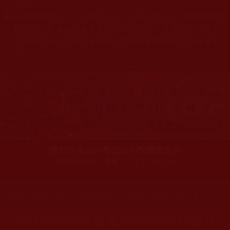
學習。
本站網站的型式、目錄的編排、圖文的呈現等一切資料與相
◆
關規劃，均為本站建置人員自我的意思，非南無第三世多
杰羌佛或第三世多杰羌佛辦公室等其他機構單位所指使派
令。
該聖寺是由巨聖德或大聖德來主持
真誠護持該寺，就是立下了真正大功德
您在這裡
首頁
»
菩提行德
»
公益關懷
»
公益知見與心得分享
運頓多吉白菩提會-安養中心關懷祈