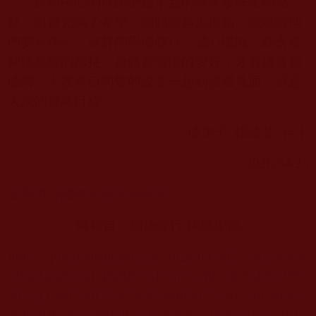
長照中心的住民們聽了我的分享後非常的感
動，眼裡充滿了希望，頻頻豎起大拇指。我囑咐他
們要有信心，好好的學佛修行，誠心懺悔，終會得
到佛菩薩的加持，身體會慢慢的變好，才有機會到
佛國。大家異口同聲的說要一起到佛國見面，這是
大家的最終目標。
佛弟子
楊蓮芝
合十
2026/04/23
安養中心關懷祈福活
動所感
轉載自：
如法修行 快樂學佛
https://spreadtruedharma.org/2026/04/%E5%AE%89%
E9%A4%8A%E4%B8%AD%E5%BF%83%E9%97%
9C%E6%87%B7%E7%A5%88%E7%A6%8F%E6%
B4%BB%E5%8B%95%E6%89%80%E6%84%9F.ht