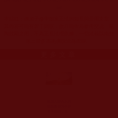
ml
本站註：佛弟子修學如來正法的知見與受用文章，
其內容可能有若干錯誤，故只能作為參考交流、薰
陶鼓勵之用，不為正見法理依據，一切法義以南無
第三世多杰羌佛說法為依歸。
更多文章
氣功大師為人治
病無數卻治不好
妻子的病，突然
醒悟皈依佛門(草