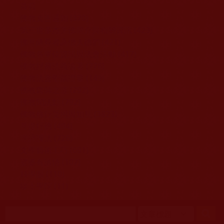
移至主內容
首頁
佛教文告通知 (370)
第三世多杰羌佛簡介與相關資訊 (423)
佛菩薩尊者高僧大德們 (421)
佛教各單位資訊與法會活動 (417)
佛教經藏法義論著 (776)
佛教法會聖蹟證量 (149)
佛教鑑師之道 (292)
佛教聞法點 (792)
佛教修行受用與知見 (3823)
菩提行德 (494)
理諦護法 (726)
文學藝術工巧 (691)
娑婆有溫情 (107)
科學眼 (110)
線上學院 (11)