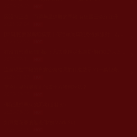
2026-04-13
HOT
因護持正法，而得無量殊勝的果報-有德國王命終往升阿閦佛國
2026-02-24
HOT
[東周網]愛潑斯坦檔案｜傳達賴喇嘛現身淫媒派對 名字文件出現169次
2026-02-07
HOT
有沒有想過這個問題：凡夫能擇定出誰是佛陀或是大菩薩再來嗎？
2025-12-31
HOT
這個現世果報的真實公案給我們什麼啟示？(一葉輕舟)
2025-11-29
HOT
當今世界誰能真正代表十方諸佛說法？
2025-08-25
HOT
佛陀涅槃帶來的思考(菩提籽)
2025-08-15
HOT
如豆蔻花香的無邊佛德(Mark Su)
2025-04-05
HOT